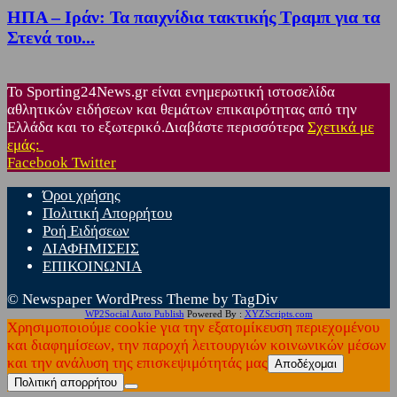
ΗΠΑ – Ιράν: Τα παιχνίδια τακτικής Τραμπ για τα
Στενά του...
Το Sporting24News.gr είναι ενημερωτική ιστοσελίδα
αθλητικών ειδήσεων και θεμάτων επικαιρότητας από την
Ελλάδα και το εξωτερικό.Διαβάστε περισσότερα
Σχετικά με
εμάς:
Facebook
Twitter
Όροι χρήσης
Πολιτική Απορρήτου
Ροή Ειδήσεων
ΔΙΑΦΗΜΙΣΕΙΣ
ΕΠΙΚΟΙΝΩΝΙΑ
© Newspaper WordPress Theme by TagDiv
WP2Social Auto Publish
Powered By :
XYZScripts.com
Χρησιμοποιούμε cookie για την εξατομίκευση περιεχομένου
και διαφημίσεων, την παροχή λειτουργιών κοινωνικών μέσων
και την ανάλυση της επισκεψιμότητάς μας
Αποδέχομαι
Πολιτική απορρήτου