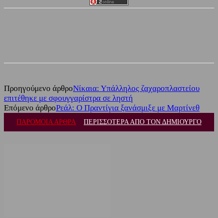
Facebook
Twitter
Προηγούμενο άρθρο
Νίκαια: Υπάλληλος ζαχαροπλαστείου
επιτέθηκε με σφουγγαρίστρα σε ληστή
Επόμενο άρθρο
Ρεάλ: Ο Πραντίγια ξανάσμιξε με Μαρτίνεθ
ΠΑΡΟΜΟΙΑ ΑΡΘΡΑ
ΠΕΡΙΣΣΟΤΕΡΑ ΑΠΟ ΤΟΝ ΔΗΜΙΟΥΡΓΟ