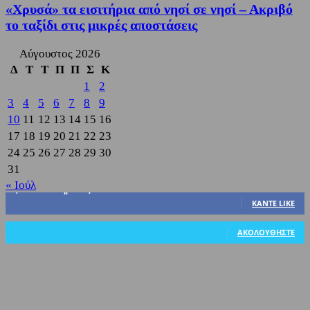
«Χρυσά» τα εισιτήρια από νησί σε νησί – Ακριβό
το ταξίδι στις μικρές αποστάσεις
Αύγουστος 2026
Δ
Τ
Τ
Π
Π
Σ
Κ
1
2
3
4
5
6
7
8
9
10
11
12
13
14
15
16
17
18
19
20
21
22
23
24
25
26
27
28
29
30
31
« Ιούλ
3,822
Υποστηρικτές
ΚΆΝΤΕ LIKE
318
Ακόλουθοι
ΑΚΟΛΟΥΘΉΣΤΕ