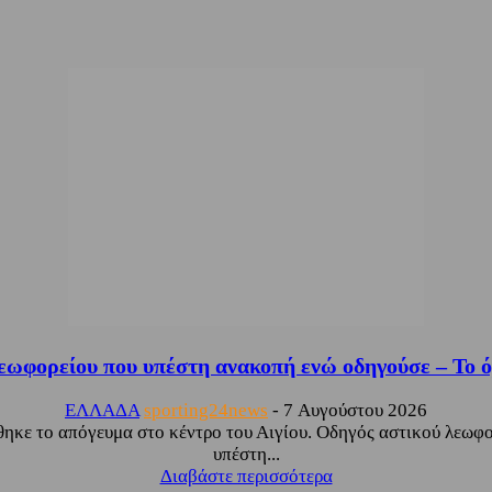
λεωφορείου που υπέστη ανακοπή ενώ οδηγούσε – Το ό
ΕΛΛΑΔΑ
sporting24news
-
7 Αυγούστου 2026
θηκε το απόγευμα στο κέντρο του Αιγίου. Οδηγός αστικού λεωφ
υπέστη...
Διαβάστε περισσότερα