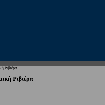
κή Ριβιέρα
αϊκή Ριβιέρα