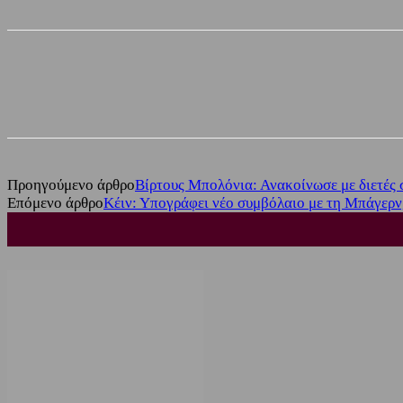
Share
Facebook
Twitter
Προηγούμενο άρθρο
Βίρτους Μπολόνια: Ανακοίνωσε με διετές
Επόμενο άρθρο
Κέιν: Υπογράφει νέο συμβόλαιο με τη Μπάγερν