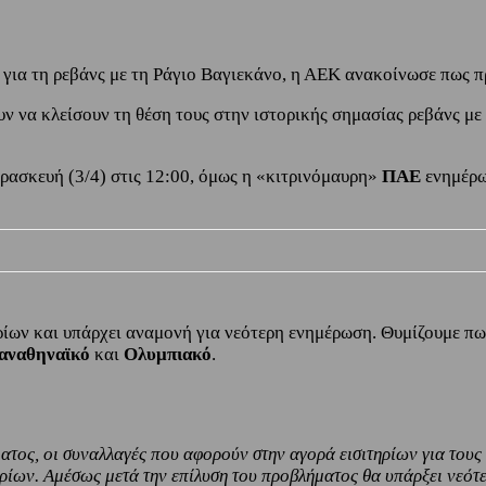
ίων για τη ρεβάνς με τη Ράγιο Βαγιεκάνο, η ΑΕΚ ανακοίνωσε πως
υν να κλείσουν τη θέση τους στην ιστορικής σημασίας ρεβάνς μ
αρασκευή (3/4) στις 12:00, όμως η «κιτρινόμαυρη»
ΠΑΕ
ενημέρω
ηρίων και υπάρχει αναμονή για νεότερη ενημέρωση. Θυμίζουμε π
αναθηναϊκό
και
Ολυμπιακό
.
τος, οι συναλλαγές που αφορούν στην αγορά εισιτηρίων για τους
τηρίων. Αμέσως μετά την επίλυση του προβλήματος θα υπάρξει νεό