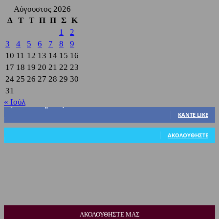
Αύγουστος 2026
Δ
Τ
Τ
Π
Π
Σ
Κ
1
2
3
4
5
6
7
8
9
10
11
12
13
14
15
16
17
18
19
20
21
22
23
24
25
26
27
28
29
30
31
« Ιούλ
3,822
Υποστηρικτές
ΚΆΝΤΕ LIKE
318
Ακόλουθοι
ΑΚΟΛΟΥΘΉΣΤΕ
ΑΚΟΛΟΥΘΗΣΤΕ ΜΑΣ