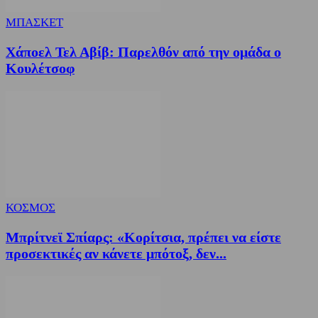
ΜΠΑΣΚΕΤ
Χάποελ Τελ Αβίβ: Παρελθόν από την ομάδα ο
Κουλέτσοφ
ΚΟΣΜΟΣ
Μπρίτνεϊ Σπίαρς: «Κορίτσια, πρέπει να είστε
προσεκτικές αν κάνετε μπότοξ, δεν...