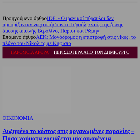
Προηγούμενο άρθρο
IDF: «Ο ιρανικοί πύραυλοι δεν
προορίζονταν να χτυπήσουν το Ισραήλ, εντός της ζώνης
άμεσης απειλής Βερολίνο, Παρίσι και Ρώμη»
Επόμενο άρθρο
ΑΕΚ: Μονόδρομος η επιστροφή στις νίκες, το
πλάνο του Νίκολιτς με Κηφισιά
ΠΑΡΟΜΟΙΑ ΑΡΘΡΑ
ΠΕΡΙΣΣΟΤΕΡΑ ΑΠΟ ΤΟΝ ΔΗΜΙΟΥΡΓΟ
ΟΙΚΟΝΟΜΙΑ
Αυξημένο το κόστος στις οργανωμένες παραλίες –
Πόσα χρήματα χρειάζεται μία οικογένεια