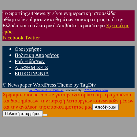
Το Sporting24News.gr είναι ενημερωτική ιστοσελίδα
αθλητικών ειδήσεων και θεμάτων επικαιρότητας από την
Ελλάδα και το εξωτερικό.Διαβάστε περισσότερα
Σχετικά με
εμάς:
Facebook
Twitter
Όροι χρήσης
Πολιτική Απορρήτου
Ροή Ειδήσεων
ΔΙΑΦΗΜΙΣΕΙΣ
ΕΠΙΚΟΙΝΩΝΙΑ
© Newspaper WordPress Theme by TagDiv
WP2Social Auto Publish
Powered By :
XYZScripts.com
Χρησιμοποιούμε cookie για την εξατομίκευση περιεχομένου
και διαφημίσεων, την παροχή λειτουργιών κοινωνικών μέσων
και την ανάλυση της επισκεψιμότητάς μας
Αποδέχομαι
Πολιτική απορρήτου