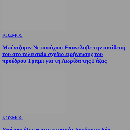
ΚΟΣΜΟΣ
Μπέντζαμιν Νετανιάχου: Επανέλαβε την αντίθεσή
του στο τελευταίο σχέδιο ειρήνευσης του
προέδρου Τραμπ για τη Λωρίδα της Γάζας
ΚΟΣΜΟΣ
Υπό τον έλεγχο των ρωσικών δυνάμεων δύο