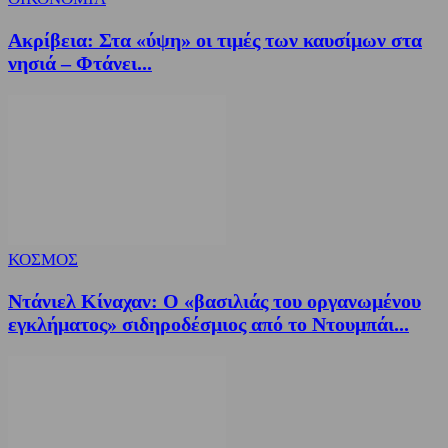
Ακρίβεια: Στα «ύψη» οι τιμές των καυσίμων στα
νησιά – Φτάνει...
ΚΟΣΜΟΣ
Ντάνιελ Κίναχαν: Ο «βασιλιάς του οργανωμένου
εγκλήματος» σιδηροδέσμιος από το Ντουμπάι...