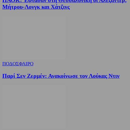
ΠΑΟΚ: Έφτασαν στη Θεσσαλονίκη οι Αλεξάντερ,
Μήτρου-Λονγκ και Χάτζινς
ΠΟΔΟΣΦΑΙΡΟ
Παρί Σεν Ζερμέν: Ανακοίνωσε τον Λούκας Ντιν