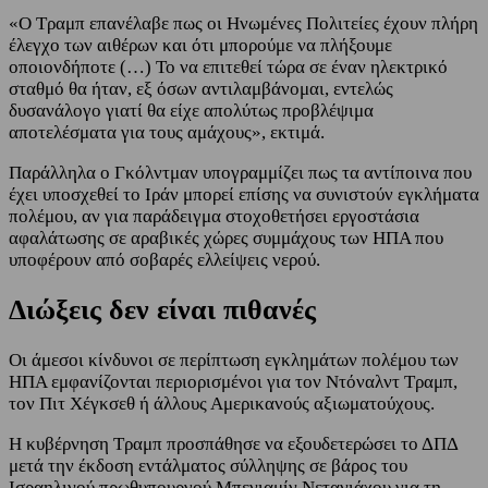
«Ο Τραμπ επανέλαβε πως οι Ηνωμένες Πολιτείες έχουν πλήρη
έλεγχο των αιθέρων και ότι μπορούμε να πλήξουμε
οποιονδήποτε (…) Το να επιτεθεί τώρα σε έναν ηλεκτρικό
σταθμό θα ήταν, εξ όσων αντιλαμβάνομαι, εντελώς
δυσανάλογο γιατί θα είχε απολύτως προβλέψιμα
αποτελέσματα για τους αμάχους», εκτιμά.
Παράλληλα ο Γκόλντμαν υπογραμμίζει πως τα αντίποινα που
έχει υποσχεθεί το Ιράν μπορεί επίσης να συνιστούν εγκλήματα
πολέμου, αν για παράδειγμα στοχοθετήσει εργοστάσια
αφαλάτωσης σε αραβικές χώρες συμμάχους των ΗΠΑ που
υποφέρουν από σοβαρές ελλείψεις νερού.
Διώξεις δεν είναι πιθανές
Οι άμεσοι κίνδυνοι σε περίπτωση εγκλημάτων πολέμου των
ΗΠΑ εμφανίζονται περιορισμένοι για τον Ντόναλντ Τραμπ,
τον Πιτ Χέγκσεθ ή άλλους Αμερικανούς αξιωματούχους.
Η κυβέρνηση Τραμπ προσπάθησε να εξουδετερώσει το ΔΠΔ
μετά την έκδοση εντάλματος σύλληψης σε βάρος του
Ισραηλινού πρωθυπουργού Μπενιαμίν Νετανιάχου για τη