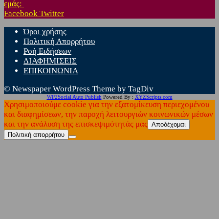
εμάς:
Facebook
Twitter
Όροι χρήσης
Πολιτική Απορρήτου
Ροή Ειδήσεων
ΔΙΑΦΗΜΙΣΕΙΣ
ΕΠΙΚΟΙΝΩΝΙΑ
© Newspaper WordPress Theme by TagDiv
WP2Social Auto Publish
Powered By :
XYZScripts.com
Χρησιμοποιούμε cookie για την εξατομίκευση περιεχομένου
και διαφημίσεων, την παροχή λειτουργιών κοινωνικών μέσων
και την ανάλυση της επισκεψιμότητάς μας
Αποδέχομαι
Πολιτική απορρήτου