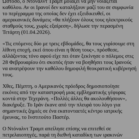
Ωστόσο, ο Ντόναλντ Τραμπ μοιάζει να μην νοιάζεται
καθόλου. Αν οι Ιρανοί δεν καταλήξουν μαζί του σε συμφωνία
το περίγραμμα της οποίας δεν έχει εξειδικευθεί, οι
αμερικανικές δυνάμεις «θα πλήξουν όλους τους ηλεκτρικούς
σταθμούς τους, χωρίς εξαίρεση», δήλωσε την περασμένη
Τετάρτη (01.04.2026).
«Τις επόμενες δύο με τρεις εβδομάδες, θα τους γυρίσουμε στη
λίθινη εποχή, εκεί όπου είναι η θέση τους», πρόσθεσε,
αλλάζοντας τόνο αφού είχε πει όταν ξεκίνησε ο πόλεμος στις
28 Φεβρουαρίου ότι σκοπός ήταν να βοηθήσει τους Ιρανούς
να ανατρέψουν την καθόλου δημοφιλή θεοκρατική κυβέρνησή
τους.
Χθες, Πέμπτη, ο Αμερικανός πρόεδρος δημοσιοποίησε
εικόνες από την καταστροφή μιας εμβληματικής γέφυρας
κοντά στην Τεχεράνη. «Πολλές άλλες θα ακολουθήσουν»,
διακήρυξε. Το Ιράν έκανε από την πλευρά του λόγο για
σημαντικές ζημιές σε ένα εκατονταετές κέντρο ιατρικής
έρευνας, το Ινστιτούτο Παστέρ.
Ο Ντόναλντ Τραμπ απείλησε επίσης να επιτεθεί σε
πετρελαιοπηγές, παρά τη διεθνή καταδίκη των ιρακινών