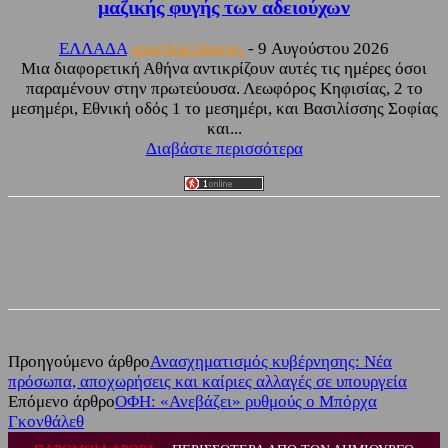
μαζικής φυγής των αδειούχων
ΕΛΛΑΔΑ
sporting24news
-
9 Αυγούστου 2026
Μια διαφορετική Αθήνα αντικρίζουν αυτές τις ημέρες όσοι
παραμένουν στην πρωτεύουσα. Λεωφόρος Κηφισίας, 2 το
μεσημέρι, Εθνική οδός 1 το μεσημέρι, και Βασιλίσσης Σοφίας
και...
Διαβάστε περισσότερα
Facebook
Twitter
Προηγούμενο άρθρο
Ανασχηματισμός κυβέρνησης: Νέα
πρόσωπα, αποχωρήσεις και καίριες αλλαγές σε υπουργεία
Επόμενο άρθρο
ΟΦΗ: «Ανεβάζει» ρυθμούς ο Μπόρχα
Γκονθάλεθ