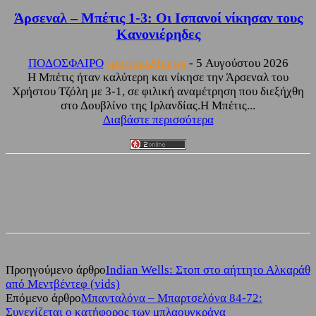
Άρσεναλ – Μπέτις 1-3: Οι Ισπανοί νίκησαν τους
Κανονιέρηδες
ΠΟΔΟΣΦΑΙΡΟ
sporting24news
-
5 Αυγούστου 2026
Η Μπέτις ήταν καλύτερη και νίκησε την Άρσεναλ του
Χρήστου Τζόλη με 3-1, σε φιλική αναμέτρηση που διεξήχθη
στο Δουβλίνο της Ιρλανδίας.Η Μπέτις...
Διαβάστε περισσότερα
Facebook
Twitter
Προηγούμενο άρθρο
Indian Wells: Στοπ στο αήττητο Αλκαράθ
από Μεντβέντεφ (vids)
Επόμενο άρθρο
Μπανταλόνα – Μπαρτσελόνα 84-72:
Συνεχίζεται ο κατήφορος των μπλαουγκράνα