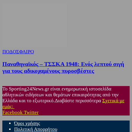
ΠΟΔΟΣΦΑΙΡΟ
Παναθηναϊκός – ΤΣΣΚΑ 1948: Ενός λεπτού σιγή
για τους αδικοχαμένους πυροσβέστες
Το Sporting24News.gr είναι ενημερωτική ιστοσελίδα
αθλητικών ειδήσεων και θεμάτων επικαιρότητας από την
Ελλάδα και το εξωτερικό.Διαβάστε περισσότερα
Σχετικά με
εμάς:
Facebook
Twitter
Όροι χρήσης
Πολιτική Απορρήτου