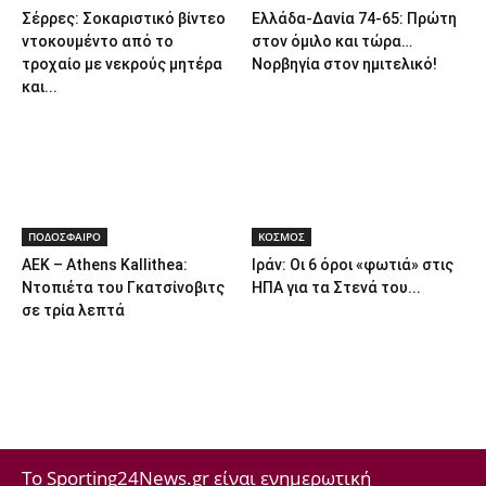
Σέρρες: Σοκαριστικό βίντεο
Ελλάδα-Δανία 74-65: Πρώτη
ντοκουμέντο από το
στον όμιλο και τώρα…
τροχαίο με νεκρούς μητέρα
Νορβηγία στον ημιτελικό!
και...
ΠΟΔΟΣΦΑΙΡΟ
ΚΟΣΜΟΣ
ΑΕΚ – Athens Kallithea:
Ιράν: Οι 6 όροι «φωτιά» στις
Ντοπιέτα του Γκατσίνοβιτς
ΗΠΑ για τα Στενά του...
σε τρία λεπτά
Το Sporting24News.gr είναι ενημερωτική