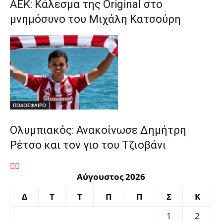
ΑΕΚ: Κάλεσμα της Original στο
μνημόσυνο του Μιχάλη Κατσούρη
ΠΟΔΟΣΦΑΙΡΟ
Ολυμπιακός: Ανακοίνωσε Δημήτρη
Ρέτσο και τον γιο του Τζιοβάνι
Αύγουστος 2026
Δ
Τ
Τ
Π
Π
Σ
Κ
1
2