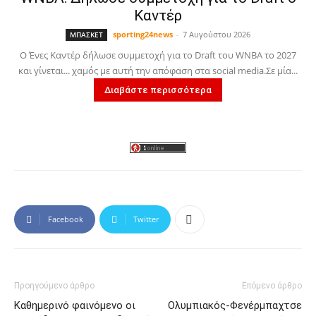
Καντέρ
sporting24news
-
7 Αυγούστου 2026
ΜΠΑΣΚΕΤ
Ο Ένες Καντέρ δήλωσε συμμετοχή για το Draft του WNBA το 2027
και γίνεται... χαμός με αυτή την απόφαση στα social media.Σε μία...
Διαβάστε περισσότερα
Facebook
Twitter
Προηγούμενο άρθρο
Επόμενο άρθρο
Καθημερινό φαινόμενο οι
Ολυμπιακός-Φενέρμπαχτσε