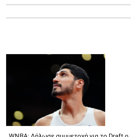
WNBA: Δήλωσε συμμετοχή για το Draft ο