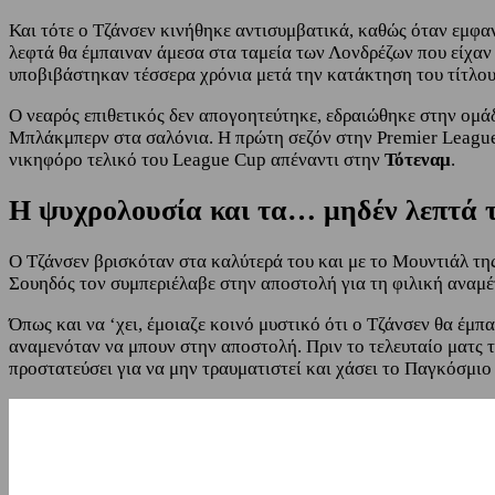
Και τότε ο Τζάνσεν κινήθηκε αντισυμβατικά, καθώς όταν εμφα
λεφτά θα έμπαιναν άμεσα στα ταμεία των Λονδρέζων που είχαν 
υποβιβάστηκαν τέσσερα χρόνια μετά την κατάκτηση του τίτλ
Ο νεαρός επιθετικός δεν απογοητεύτηκε, εδραιώθηκε στην ομάδ
Μπλάκμπερν στα σαλόνια. Η πρώτη σεζόν στην Premier League ή
νικηφόρο τελικό του League Cup απέναντι στην
Τότεναμ
.
Η ψυχρολουσία και τα… μηδέν λεπτά 
Ο Τζάνσεν βρισκόταν στα καλύτερά του και με το Μουντιάλ της
Σουηδός τον συμπεριέλαβε στην αποστολή για τη φιλική αναμέ
Όπως και να ‘χει, έμοιαζε κοινό μυστικό ότι ο Τζάνσεν θα έμπ
αναμενόταν να μπουν στην αποστολή. Πριν το τελευταίο ματς τ
προστατεύσει για να μην τραυματιστεί και χάσει το Παγκόσμιο