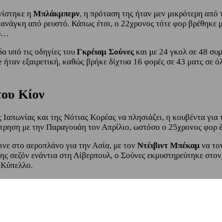
νίστηκε η
Μπλάκμπερν
, η πρόταση της ήταν μεν μικρότερη από τ
ανάγκη από ρευστό. Κάπως έτσι, ο 22χρονος τότε φορ βρέθηκε μ
ου…
α υπό τις οδηγίες του
Γκρέιαμ Σούνες
και με 24 γκολ σε 48 συμ
ταν εξαιρετική, καθώς βρήκε δίχτυα 16 φορές σε 43 ματς σε όλε
του Κίον
 Ιαπωνίας και της Νότιας Κορέας να πλησιάζει, η κουβέντα για 
τρηση με την Παραγουάη τον Απρίλιο, ωστόσο ο 25χρονος φορ έπ
αινε στο αεροπλάνο για την Ασία, με τον
Ντέιβιντ Μπέκαμ
να τον
ης σεζόν ενάντια στη Λίβερπουλ, ο Σούνες εκμυστηρεύτηκε στον 
 Κύπελλο.