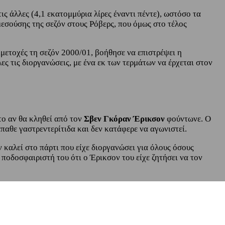
ις άλλες (4,1 εκατομμύρια λίρες έναντι πέντε), ωστόσο τα
εσούσης της σεζόν στους Ρόβερς, που όμως στο τέλος
μετοχές τη σεζόν 2000/01, βοήθησε να επιστρέψει η
ς τις διοργανώσεις, με ένα εκ των τερμάτων να έρχεται στον
το αν θα κληθεί από τον
Σβεν Γκόραν Έρικσον
φούντωνε. Ο
αθε γαστρεντερίτιδα και δεν κατάφερε να αγωνιστεί.
 καλεί στο πάρτι που είχε διοργανώσει για όλους όσους
ποδοσφαιριστή του ότι ο Έρικσον του είχε ζητήσει να τον