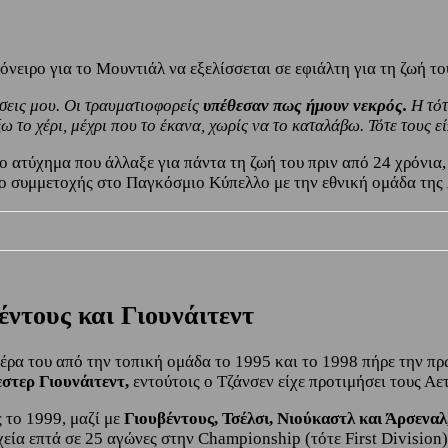
όνειρο για το Μουντιάλ να εξελίσσεται σε εφιάλτη για τη ζωή το
ήσεις μου. Οι τραυματιοφορείς
υπέθεσαν πως ήμουν νεκρός.
Η τότ
ξω το χέρι, μέχρι που το έκανα, χωρίς να το καταλάβω. Τότε τους 
το ατύχημα που άλλαξε για πάντα τη ζωή του πριν από 24 χρόνια,
ρο συμμετοχής στο Παγκόσμιο Κύπελλο με την εθνική ομάδα της
ντους και Γιουνάιτεντ
ιέρα του από την τοπική ομάδα το 1995 και το 1998 πήρε την π
στερ Γιουνάιτεντ,
εντούτοις ο Τζάνσεν είχε προτιμήσει τους Α
 το 1999, μαζί με
Γιουβέντους, Τσέλσι, Νιούκαστλ και Άρσεναλ
χεία επτά σε 25 αγώνες στην Championship (τότε First Division