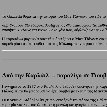
Το Gazzetta θυμάται την ιστορία του Ματ Τζάνσεν, που είδε το 
«Βρισκόμουν στο έδαφος, βουτηγμένος στο αίμα, χωρίς τις αισθ
χτυπήσει. Έκλαιγε και κρατούσε το χέρι μου, ούρλιαζε να της σφί
Η παραπάνω μαρτυρία αποτελεί όσα ξέρει ο
Ματ Τζάνσεν
για 
παραθερίσει ο τότε επιθετικός της
Μπλάκμπερν
, αφού το όνει
Από την Καρλάιλ… παραλίγο σε Γιουβέ
Γεννημένος το
1977
στο Καρλάιλ, ο Τζάνσεν ξεκίνησε την καρ
Πάλας
. Αυτό θα μπορούσε να έχει συμβεί με εκείνη της
Μάντσε
Οι Κόκκινοι Διάβολοι θα χτυπούσαν ξανά την πόρτα της Πάλας
είχε τρία γκολ σε οκτώ ματς στη μεγάλη κατηγορία και εν συνε