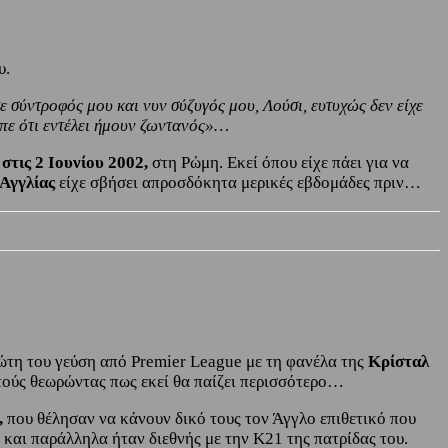
υ.
ε σύντροφός μου και νυν σύζυγός μου, Λούσι, ευτυχώς δεν είχε
είπε ότι εντέλει ήμουν ζωντανός»…
στις 2 Ιουνίου 2002,
στη Ρώμη. Εκεί όπου είχε πάει για να
Αγγλίας
είχε σβήσει απροσδόκητα μερικές εβδομάδες πριν…
ρώτη του γεύση από Premier League με τη φανέλα της
Κρίσταλ
ετούς θεωρώντας πως εκεί θα παίζει περισσότερο…
,
που θέλησαν να κάνουν δικό τους τον Άγγλο επιθετικό που
) και παράλληλα ήταν διεθνής με την Κ21 της πατρίδας του.