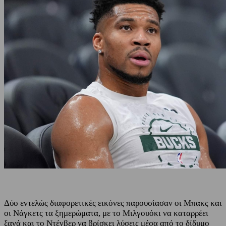
Δύο εντελώς διαφορετικές εικόνες παρουσίασαν οι Μπακς και
οι Νάγκετς τα ξημερώματα, με το Μιλγουόκι να καταρρέει
ξανά και το Ντένβερ να βρίσκει λύσεις μέσα από το δίδυμο