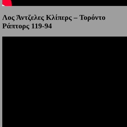
Λος Άντζελες Κλίπερς – Τορόντο
Ράπτορς 119-94