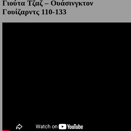
Γιούτα Τζαζ – Ουάσινγκτον
Γουίζαρντς 110-133