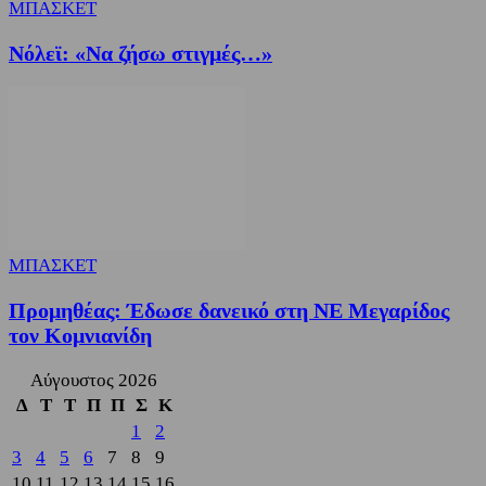
ΜΠΑΣΚΕΤ
Nόλεϊ: «Να ζήσω στιγμές…»
ΜΠΑΣΚΕΤ
Προμηθέας: Έδωσε δανεικό στη ΝΕ Μεγαρίδος
τον Κομνιανίδη
Αύγουστος 2026
Δ
Τ
Τ
Π
Π
Σ
Κ
1
2
3
4
5
6
7
8
9
10
11
12
13
14
15
16