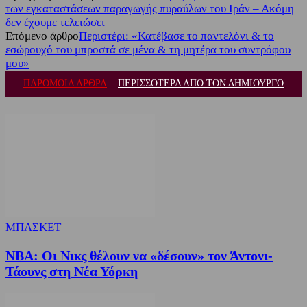
των εγκαταστάσεων παραγωγής πυραύλων του Ιράν – Ακόμη
δεν έχουμε τελειώσει
Επόμενο άρθρο
Περιστέρι: «Κατέβασε το παντελόνι & το
εσώρουχό του μπροστά σε μένα & τη μητέρα του συντρόφου
μου»
ΠΑΡΟΜΟΙΑ ΑΡΘΡΑ
ΠΕΡΙΣΣΟΤΕΡΑ ΑΠΟ ΤΟΝ ΔΗΜΙΟΥΡΓΟ
ΜΠΑΣΚΕΤ
NBA: Οι Νικς θέλουν να «δέσουν» τον Άντονι-
Τάουνς στη Νέα Υόρκη