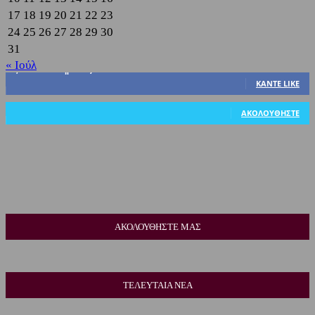
17
18
19
20
21
22
23
24
25
26
27
28
29
30
31
« Ιούλ
3,822
Υποστηρικτές
ΚΆΝΤΕ LIKE
318
Ακόλουθοι
ΑΚΟΛΟΥΘΉΣΤΕ
ΑΚΟΛΟΥΘΗΣΤΕ ΜΑΣ
ΤΕΛΕΥΤΑΙΑ ΝΕΑ