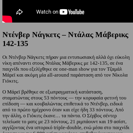
Nτένβερ Νάγκετς – Ντάλας Μάβερικς
142-135
Οι Ντένβερ Νάγκετς πήραν μια εντυπωσιακή αλλά όχι εύκολη
νίκη απέναντι στους Ντάλας Μάβερικς με 142-135, σε ένα
παιχνίδι που εξελίχθηκε σε one-man show για τον Τζαμάλ
Μάρεϊ και ακόμη μία all-around παράσταση από τον Νίκολα
Γιόκιτς.
Ο Μάρεϊ βρέθηκε σε εξωπραγματική κατάσταση,
σταματώντας στους 53 πόντους — την κορυφαία φετινή του
επίδοση — και κουβαλώντας επιθετικά το Ντένβερ, ειδικά
από το πρώτο ημίχρονο όταν και είχε ήδη 33 πόντους. Από
την άλλη, ο Γιόκιτς έκανε… τα πάντα. Ο Σέρβος σέντερ
τελείωσε το ματς με 23 πόντους, 21 ριμπάουντ και 19 ασίστ,
αγγίζοντας ένα ιστορικό triple-double, ενώ μέσα στο παιχνίδι