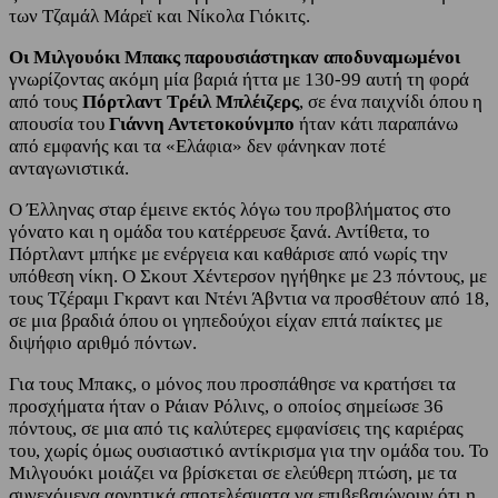
των Τζαμάλ Μάρεϊ και Νίκολα Γιόκιτς.
Οι Μιλγουόκι Μπακς παρουσιάστηκαν αποδυναμωμένοι
γνωρίζοντας ακόμη μία βαριά ήττα με 130-99 αυτή τη φορά
από τους
Πόρτλαντ Τρέιλ Μπλέιζερς
, σε ένα παιχνίδι όπου η
απουσία του
Γιάννη Αντετοκούνμπο
ήταν κάτι παραπάνω
από εμφανής και τα «Ελάφια» δεν φάνηκαν ποτέ
ανταγωνιστικά.
Ο Έλληνας σταρ έμεινε εκτός λόγω του προβλήματος στο
γόνατο και η ομάδα του κατέρρευσε ξανά. Αντίθετα, το
Πόρτλαντ μπήκε με ενέργεια και καθάρισε από νωρίς την
υπόθεση νίκη. Ο Σκουτ Χέντερσον ηγήθηκε με 23 πόντους, με
τους Τζέραμι Γκραντ και Ντένι Άβντια να προσθέτουν από 18,
σε μια βραδιά όπου οι γηπεδούχοι είχαν επτά παίκτες με
διψήφιο αριθμό πόντων.
Για τους Μπακς, ο μόνος που προσπάθησε να κρατήσει τα
προσχήματα ήταν ο Ράιαν Ρόλινς, ο οποίος σημείωσε 36
πόντους, σε μια από τις καλύτερες εμφανίσεις της καριέρας
του, χωρίς όμως ουσιαστικό αντίκρισμα για την ομάδα του. Το
Μιλγουόκι μοιάζει να βρίσκεται σε ελεύθερη πτώση, με τα
συνεχόμενα αρνητικά αποτελέσματα να επιβεβαιώνουν ότι η