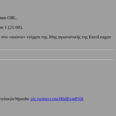
iman GBL.
e 1 (21:00).
ι στο «αιώνιο» ντέρμπι της 30ης αγωνιστικής της EuroLeague
ν τελικών!#paobc
pic.twitter.com/H6dEvmP3j8