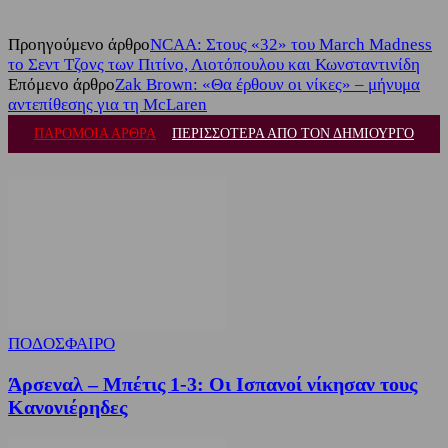
Προηγούμενο άρθρο
NCAA: Στους «32» του March Madness
το Σεντ Τζονς των Πιτίνο, Λιοτόπουλου και Κωνσταντινίδη
Επόμενο άρθρο
Zak Brown: «Θα έρθουν οι νίκες» – μήνυμα
αντεπίθεσης για τη McLaren
ΠΑΡΟΜΟΙΑ ΑΡΘΡΑ
ΠΕΡΙΣΣΟΤΕΡΑ ΑΠΟ ΤΟΝ ΔΗΜΙΟΥΡΓΟ
ΠΟΔΟΣΦΑΙΡΟ
Άρσεναλ – Μπέτις 1-3: Οι Ισπανοί νίκησαν τους
Κανονιέρηδες