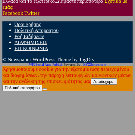
Ελλάδα και το εξωτερικό.Διαβάστε περισσότερα
Σχετικά με
εμάς:
Facebook
Twitter
Όροι χρήσης
Πολιτική Απορρήτου
Ροή Ειδήσεων
ΔΙΑΦΗΜΙΣΕΙΣ
ΕΠΙΚΟΙΝΩΝΙΑ
© Newspaper WordPress Theme by TagDiv
WP2Social Auto Publish
Powered By :
XYZScripts.com
Χρησιμοποιούμε cookie για την εξατομίκευση περιεχομένου
και διαφημίσεων, την παροχή λειτουργιών κοινωνικών μέσων
και την ανάλυση της επισκεψιμότητάς μας
Αποδέχομαι
Πολιτική απορρήτου