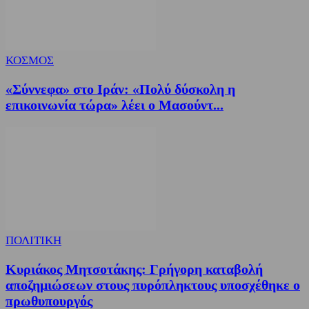
ΚΟΣΜΟΣ
«Σύννεφα» στο Ιράν: «Πολύ δύσκολη η
επικοινωνία τώρα» λέει ο Μασούντ...
ΠΟΛΙΤΙΚΗ
Κυριάκος Μητσοτάκης: Γρήγορη καταβολή
αποζημιώσεων στους πυρόπληκτους υποσχέθηκε ο
πρωθυπουργός