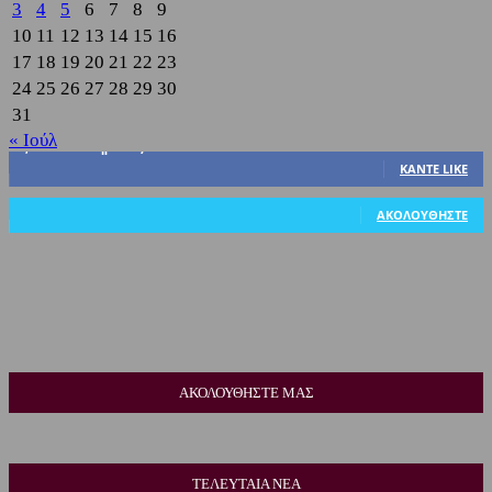
3
4
5
6
7
8
9
10
11
12
13
14
15
16
17
18
19
20
21
22
23
24
25
26
27
28
29
30
31
« Ιούλ
3,822
Υποστηρικτές
ΚΆΝΤΕ LIKE
318
Ακόλουθοι
ΑΚΟΛΟΥΘΉΣΤΕ
ΑΚΟΛΟΥΘΗΣΤΕ ΜΑΣ
ΤΕΛΕΥΤΑΙΑ ΝΕΑ