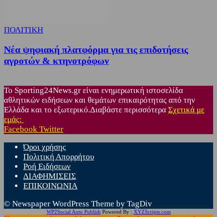
ΠΟΛΙΤΙΚΗ
Νέα ψηφιακή πλατφόρμα για τις επιδοτήσεις
αγροτών & κτηνοτρόφων
Το Sporting24News.gr είναι ενημερωτική ιστοσελίδα
αθλητικών ειδήσεων και θεμάτων επικαιρότητας από την
Ελλάδα και το εξωτερικό.Διαβάστε περισσότερα
Σχετικά με
εμάς:
Facebook
Twitter
Όροι χρήσης
Πολιτική Απορρήτου
Ροή Ειδήσεων
ΔΙΑΦΗΜΙΣΕΙΣ
ΕΠΙΚΟΙΝΩΝΙΑ
© Newspaper WordPress Theme by TagDiv
WP2Social Auto Publish
Powered By :
XYZScripts.com