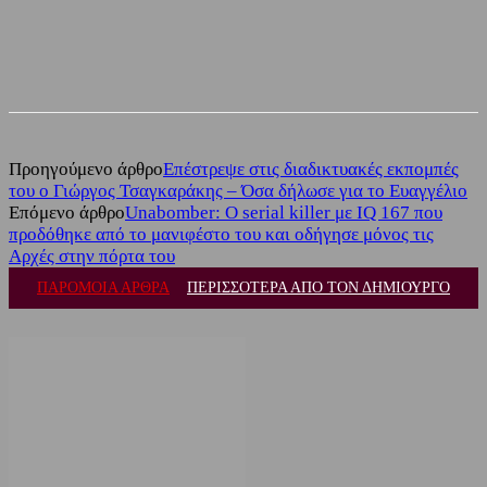
Facebook
Twitter
Προηγούμενο άρθρο
Επέστρεψε στις διαδικτυακές εκπομπές
του ο Γιώργος Τσαγκαράκης – Όσα δήλωσε για το Ευαγγέλιο
Επόμενο άρθρο
Unabomber: Ο serial killer με IQ 167 που
προδόθηκε από το μανιφέστο του και οδήγησε μόνος τις
Αρχές στην πόρτα του
ΠΑΡΟΜΟΙΑ ΑΡΘΡΑ
ΠΕΡΙΣΣΟΤΕΡΑ ΑΠΟ ΤΟΝ ΔΗΜΙΟΥΡΓΟ