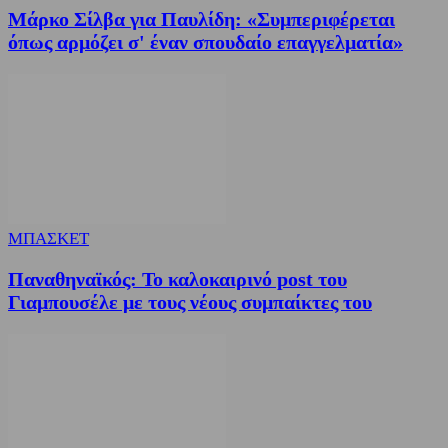
Μάρκο Σίλβα για Παυλίδη: «Συμπεριφέρεται
όπως αρμόζει σ' έναν σπουδαίο επαγγελματία»
ΜΠΑΣΚΕΤ
Παναθηναϊκός: Το καλοκαιρινό post του
Γιαμπουσέλε με τους νέους συμπαίκτες του