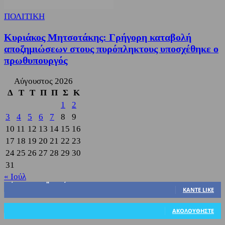
ΠΟΛΙΤΙΚΗ
Κυριάκος Μητσοτάκης: Γρήγορη καταβολή
αποζημιώσεων στους πυρόπληκτους υποσχέθηκε ο
πρωθυπουργός
Αύγουστος 2026
Δ
Τ
Τ
Π
Π
Σ
Κ
1
2
3
4
5
6
7
8
9
10
11
12
13
14
15
16
17
18
19
20
21
22
23
24
25
26
27
28
29
30
31
« Ιούλ
3,822
Υποστηρικτές
ΚΆΝΤΕ LIKE
318
Ακόλουθοι
ΑΚΟΛΟΥΘΉΣΤΕ