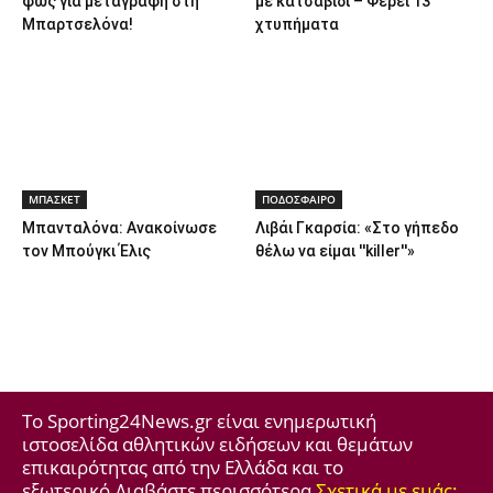
φως για μεταγραφή στη
με κατσαβίδι – Φέρει 13
Μπαρτσελόνα!
χτυπήματα
ΜΠΑΣΚΕΤ
ΠΟΔΟΣΦΑΙΡΟ
Μπανταλόνα: Ανακοίνωσε
Λιβάι Γκαρσία: «Στο γήπεδο
τον Μπούγκι Έλις
θέλω να είμαι ''killer''»
Το Sporting24News.gr είναι ενημερωτική
ιστοσελίδα αθλητικών ειδήσεων και θεμάτων
επικαιρότητας από την Ελλάδα και το
εξωτερικό.Διαβάστε περισσότερα
Σχετικά με εμάς: