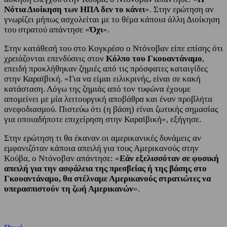
Νότια Διοίκηση των ΗΠΑ δεν το κάνει
». Στην ερώτηση αν
γνωρίζει μήπως ασχολείται με το θέμα κάποια άλλη Διοίκηση
του στρατού απάντησε «
Όχι
».
Στην κατάθεσή του στο Κογκρέσο ο Ντόνοβαν είπε επίσης ότι
χρειάζονται επενδύσεις στον
Κόλπο του Γκουαντάναμο
,
επειδή προκλήθηκαν ζημιές από τις πρόσφατες καταιγίδες
στην Καραϊβική. «Για να είμαι ειλικρινής, είναι σε κακή
κατάσταση. Λόγω της ζημιάς από τον τυφώνα έχουμε
απομείνει με μία λειτουργική αποβάθρα και έναν προβλήτα
ανεφοδιασμού. Πιστεύω ότι (η βάση) είναι ζωτικής σημασίας
για οποιαδήποτε επιχείρηση στην Καραϊβική», εξήγησε.
Στην ερώτηση τι θα έκαναν οι αμερικανικές δυνάμεις αν
εμφανιζόταν κάποια απειλή για τους Αμερικανούς στην
Κούβα, ο Ντόνοβαν απάντησε: «
Εάν εξελισσόταν σε φυσική
απειλή για την ασφάλεια της πρεσβείας ή της βάσης στο
Γκουαντάναμο, θα στέλναμε Αμερικανούς στρατιώτες να
υπερασπιστούν τη ζωή Αμερικανών
».