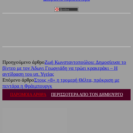
Facebook
Twitter
Προηγούμενο άρθρο
Ζωή Κωνσταντοπούλου: Δημοσίευσε το
βίντεο με τον Άδωνι Γεωργιάδη να τρώει κρακεράκι – Η
αντίδραση του υπ. Υγείας
Επόμενο άρθρο
Στους «8» η τρομερή Θέλτα, πρόκριση με
πεντάρα η Φράιμπουργκ
ΠΑΡΟΜΟΙΑ ΑΡΘΡΑ
ΠΕΡΙΣΣΟΤΕΡΑ ΑΠΟ ΤΟΝ ΔΗΜΙΟΥΡΓΟ