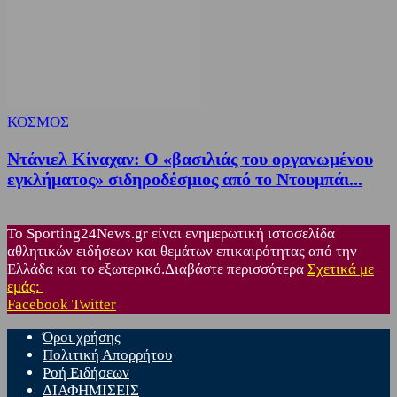
ΚΟΣΜΟΣ
Ντάνιελ Κίναχαν: Ο «βασιλιάς του οργανωμένου
εγκλήματος» σιδηροδέσμιος από το Ντουμπάι...
Το Sporting24News.gr είναι ενημερωτική ιστοσελίδα
αθλητικών ειδήσεων και θεμάτων επικαιρότητας από την
Ελλάδα και το εξωτερικό.Διαβάστε περισσότερα
Σχετικά με
εμάς:
Facebook
Twitter
Όροι χρήσης
Πολιτική Απορρήτου
Ροή Ειδήσεων
ΔΙΑΦΗΜΙΣΕΙΣ