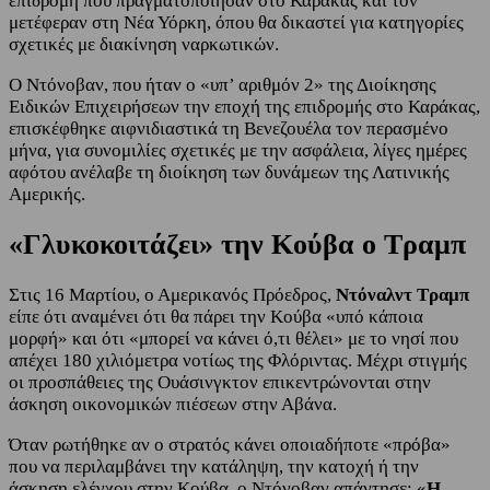
επιδρομή που πραγματοποίησαν στο Καράκας και τον
μετέφεραν στη Νέα Υόρκη, όπου θα δικαστεί για κατηγορίες
σχετικές με διακίνηση ναρκωτικών.
Ο Ντόνοβαν, που ήταν ο «υπ’ αριθμόν 2» της Διοίκησης
Ειδικών Επιχειρήσεων την εποχή της επιδρομής στο Καράκας,
επισκέφθηκε αιφνιδιαστικά τη Βενεζουέλα τον περασμένο
μήνα, για συνομιλίες σχετικές με την ασφάλεια, λίγες ημέρες
αφότου ανέλαβε τη διοίκηση των δυνάμεων της Λατινικής
Αμερικής.
«Γλυκοκοιτάζει» την Κούβα ο Τραμπ
Στις 16 Μαρτίου, ο Αμερικανός Πρόεδρος,
Ντόναλντ Τραμπ
είπε ότι αναμένει ότι θα πάρει την Κούβα «υπό κάποια
μορφή» και ότι «μπορεί να κάνει ό,τι θέλει» με το νησί που
απέχει 180 χιλιόμετρα νοτίως της Φλόριντας. Μέχρι στιγμής
οι προσπάθειες της Ουάσινγκτον επικεντρώνονται στην
άσκηση οικονομικών πιέσεων στην Αβάνα.
Όταν ρωτήθηκε αν ο στρατός κάνει οποιαδήποτε «πρόβα»
που να περιλαμβάνει την κατάληψη, την κατοχή ή την
άσκηση ελέγχου στην Κούβα, ο Ντόνοβαν απάντησε: «
Η