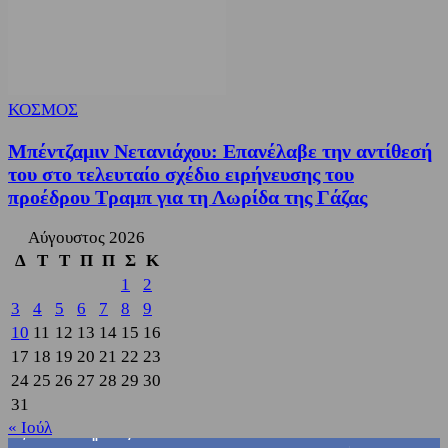
ΚΟΣΜΟΣ
Μπέντζαμιν Νετανιάχου: Επανέλαβε την αντίθεσή
του στο τελευταίο σχέδιο ειρήνευσης του
προέδρου Τραμπ για τη Λωρίδα της Γάζας
Αύγουστος 2026
Δ
Τ
Τ
Π
Π
Σ
Κ
1
2
3
4
5
6
7
8
9
10
11
12
13
14
15
16
17
18
19
20
21
22
23
24
25
26
27
28
29
30
31
« Ιούλ
3,822
Υποστηρικτές