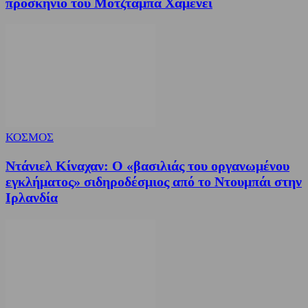
προσκήνιο του Μοτζτάμπα Χαμενεΐ
ΚΟΣΜΟΣ
Ντάνιελ Κίναχαν: Ο «βασιλιάς του οργανωμένου
εγκλήματος» σιδηροδέσμιος από το Ντουμπάι στην
Ιρλανδία