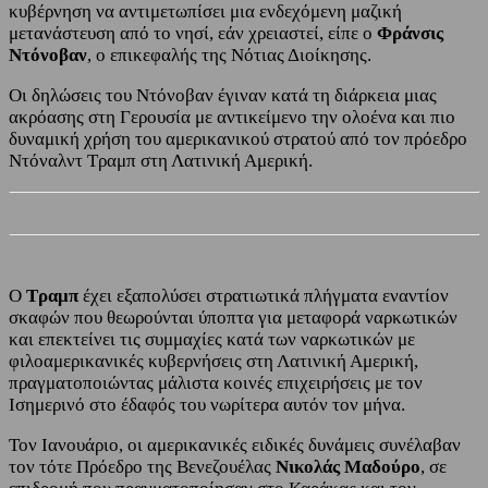
κυβέρνηση να αντιμετωπίσει μια ενδεχόμενη μαζική
μετανάστευση από το νησί, εάν χρειαστεί, είπε ο
Φράνσις
Ντόνοβαν
, ο επικεφαλής της Νότιας Διοίκησης.
Οι δηλώσεις του Ντόνοβαν έγιναν κατά τη διάρκεια μιας
ακρόασης στη Γερουσία με αντικείμενο την ολοένα και πιο
δυναμική χρήση του αμερικανικού στρατού από τον πρόεδρο
Ντόναλντ Τραμπ στη Λατινική Αμερική.
Ο
Τραμπ
έχει εξαπολύσει στρατιωτικά πλήγματα εναντίον
σκαφών που θεωρούνται ύποπτα για μεταφορά ναρκωτικών
και επεκτείνει τις συμμαχίες κατά των ναρκωτικών με
φιλοαμερικανικές κυβερνήσεις στη Λατινική Αμερική,
πραγματοποιώντας μάλιστα κοινές επιχειρήσεις με τον
Ισημερινό στο έδαφός του νωρίτερα αυτόν τον μήνα.
Τον Ιανουάριο, οι αμερικανικές ειδικές δυνάμεις συνέλαβαν
τον τότε Πρόεδρο της Βενεζουέλας
Νικολάς Μαδούρο
, σε