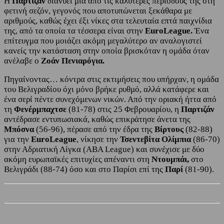
Η
Παρτίζαν
διανύει μία από τις καλύτερες περιόδους της στη
φετινή σεζόν, γεγονός που αποτυπώνεται ξεκάθαρα με
αριθμούς, καθώς έχει έξι νίκες στα τελευταία επτά παιχνίδια
της, από τα οποία τα τέσσερα είναι στην
EuroLeague.
Ένα
επίτευγμα που μοιάζει ακόμη μεγαλύτερο αν αναλογιστεί
κανείς την κατάσταση στην οποία βρισκόταν η ομάδα όταν
ανέλαβε ο
Ζοάν Πενιαρόγια.
Πηγαίνοντας… κόντρα στις εκτιμήσεις που υπήρχαν, η ομάδα
του Βελιγραδίου όχι μόνο βρήκε ρυθμό, αλλά κατάφερε και
ένα σερί πέντε συνεχόμενων νικών. Από την οριακή ήττα από
τη
Φενέρμπαχτσε
(81-78) στις 25 Φεβρουαρίου, η
Παρτιζάν
αντέδρασε εντυπωσιακά, καθώς επικράτησε άνετα της
Μπόσνα
(56-96), πέρασε από την έδρα της
Βίρτους
(82-88)
για την
EuroLeague
, νίκησε την
Τσεντεβίτα Ολίμπια
(86-70)
στην Αδριατική Λίγκα (ABA League) και συνέχισε με δύο
ακόμη ευρωπαϊκές επιτυχίες απέναντι στη
Ντουμπάι,
στο
Βελιγράδι (88-74) όσο και στο Παρίσι επί της
Παρί
(81-90).