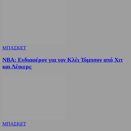
ΜΠΑΣΚΕΤ
NBA: Ενδιαφέρον για τον Κλέι Τόμπσον από Χιτ
και Λέικερς
ΜΠΑΣΚΕΤ