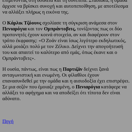
επιμένοντας στη δουλειά και τη συνέπεια. Σταδιακά, η ομάδα
άρχισε να βρίσκει συνοχή και αυτοπεποίθηση, με αποτέλεσμα
να αλλάξει πλήρως η εικόνα της.
Ο
Κάρλικ Τζόουνς
σχολίασε τη σύγκριση ανάμεσα στον
Πενιαρόγια
και τον
Ομπράντοβιτς,
τονίζοντας πως οι δύο
προπονητές έχουν κοινά στοιχεία, αν και διαφέρουν στον
τρόπο έκφρασης: «Ο Ζοάν είναι ίσως λιγότερο εκδηλωτικός,
αλλά μοιάζει πολύ με τον Ζέλικο. Δείχνει την απογοήτευσή
του και απαιτεί το καλύτερο από εμάς, όπως έκανε και ο
Ομπράντοβιτς».
Η ουσία, πάντως, είναι πως η
Παρτιζάν
δείχνει ξανά
ανταγωνιστική και ενωμένη. Οι φίλαθλοι έχουν
επανασυνδεθεί με την ομάδα και η αισιοδοξία έχει επιστρέψει.
Σε μια σεζόν που έμοιαζε χαμένη, ο
Πενιαρόγια
κατάφερε να
αλλάξει το αφήγημα και να αποδείξει ότι τίποτα δεν είναι
αδύνατο.
Πηγή