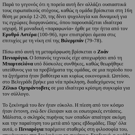
Παρά το γεγονός ότι η πορεία αυτή δεν αλλάζει ουσιαστικά
τους ευρωπαϊκούς στόχους, καθώς η ομάδα βρίσκεται στη 16η
θέση με ρεκόρ 12-20, της δίνει ψυχολογία και δυναμική για
τις εγχώριες διοργανώσεις, όπου παρουσιάζεται ιδιαίτερα
ισχυρή. Η μοναδική «παραφωνία» ήρθε με την ήττα από τον
Ερυθρό Αστέρα
(100-96), πριν επιστρέψει άμεσα στις
επιτυχίες με τη νίκη επί της
Βιλερμπάν
(79-78).
Πίσω από αυτή τη μεταμόρφωση βρίσκεται ο
Ζοάν
Πενιαρόγια.
Ο Ισπανός τεχνικός είχε αποχωρήσει από τη
Μπαρτσελόνα
υπό δύσκολες συνθήκες, καθώς θεωρήθηκε
υπεύθυνος για τα προβλήματα της ομάδας, σε μια περίοδο που
τα ζητήματα ήταν βαθύτερα και κυρίως οικονομικά. Ωστόσο,
στο Βελιγράδι βρήκε μια νέα πρόκληση, διαδεχόμενος τον
Ζέλικο Ομπράντοβιτς
σε μια ιδιαίτερα κρίσιμη συγκυρία για
τον σύλλογο.
Το ξεκίνημά του δεν ήταν εύκολο. Η πίεση από τον κόσμο
ήταν έντονη, ενώ δεν έλειψαν και οι εσωτερικές εντάσεις.
Μάλιστα, ο σκληρός πυρήνας των οπαδών απαίτησε ακόμη
και την παραίτηση του μετά από τρεις εβδομάδες. Παρ’ όλα
αυτά, ο
Πενιαρόγια
παρέμεινε σταθερός στη φιλοσοφία του,