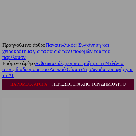
Facebook
Twitter
Προηγούμενο άρθρο
Παναιτωλικός: Συγκίνηση και
χειροκρότημα για τα παιδιά των υποδομών του που
παρέλασαν
Επόμενο άρθρο
Ανθρωποειδές ρομπότ μαζί με τη Μελάνια
στους διαδρόμους του Λευκού Οίκου στη σύνοδο κορυφής για
το ΑΙ
ΠΑΡΟΜΟΙΑ ΑΡΘΡΑ
ΠΕΡΙΣΣΟΤΕΡΑ ΑΠΟ ΤΟΝ ΔΗΜΙΟΥΡΓΟ