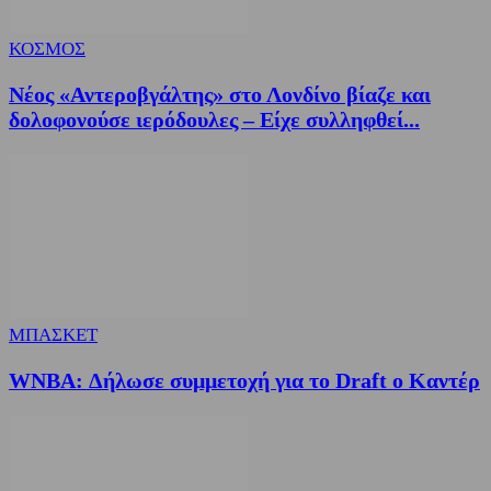
ΚΟΣΜΟΣ
Νέος «Αντεροβγάλτης» στο Λονδίνο βίαζε και
δολοφονούσε ιερόδουλες – Είχε συλληφθεί...
ΜΠΑΣΚΕΤ
WNBA: Δήλωσε συμμετοχή για το Draft ο Καντέρ