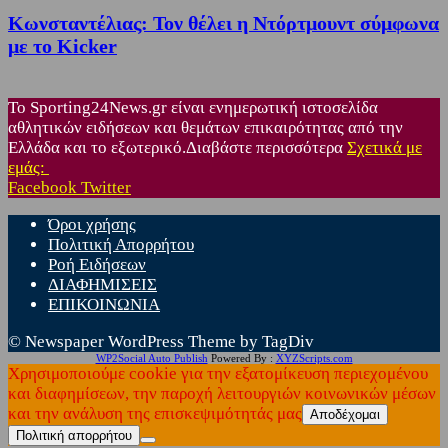
Κωνσταντέλιας: Τον θέλει η Ντόρτμουντ σύμφωνα
με το Kicker
Το Sporting24News.gr είναι ενημερωτική ιστοσελίδα
αθλητικών ειδήσεων και θεμάτων επικαιρότητας από την
Ελλάδα και το εξωτερικό.Διαβάστε περισσότερα
Σχετικά με
εμάς:
Facebook
Twitter
Όροι χρήσης
Πολιτική Απορρήτου
Ροή Ειδήσεων
ΔΙΑΦΗΜΙΣΕΙΣ
ΕΠΙΚΟΙΝΩΝΙΑ
© Newspaper WordPress Theme by TagDiv
WP2Social Auto Publish
Powered By :
XYZScripts.com
Χρησιμοποιούμε cookie για την εξατομίκευση περιεχομένου
και διαφημίσεων, την παροχή λειτουργιών κοινωνικών μέσων
και την ανάλυση της επισκεψιμότητάς μας
Αποδέχομαι
Πολιτική απορρήτου