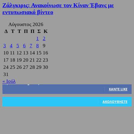
Ζάλγκιρις: Ανακοίνωσε τον Κίναν Έβανς με
εντυπωσιακό βίντεο
Αύγουστος 2026
Δ
Τ
Τ
Π
Π
Σ
Κ
1
2
3
4
5
6
7
8
9
10
11
12
13
14
15
16
17
18
19
20
21
22
23
24
25
26
27
28
29
30
31
« Ιούλ
3,822
Υποστηρικτές
ΚΆΝΤΕ LIKE
318
Ακόλουθοι
ΑΚΟΛΟΥΘΉΣΤΕ