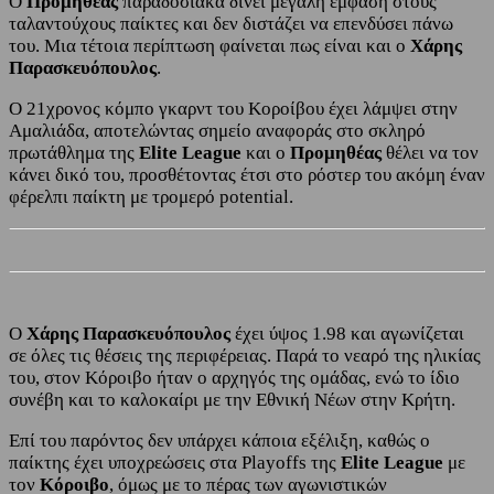
Ο
Προμηθέας
παραδοσιακά δίνει μεγάλη έμφαση στους
ταλαντούχους παίκτες και δεν διστάζει να επενδύσει πάνω
του. Μια τέτοια περίπτωση φαίνεται πως είναι και ο
Χάρης
Παρασκευόπουλος
.
Ο 21χρονος κόμπο γκαρντ του Κοροίβου έχει λάμψει στην
Αμαλιάδα, αποτελώντας σημείο αναφοράς στο σκληρό
πρωτάθλημα της
Elite League
και ο
Προμηθέας
θέλει να τον
κάνει δικό του, προσθέτοντας έτσι στο ρόστερ του ακόμη έναν
φέρελπι παίκτη με τρομερό potential.
Ο
Χάρης Παρασκευόπουλος
έχει ύψος 1.98 και αγωνίζεται
σε όλες τις θέσεις της περιφέρειας. Παρά το νεαρό της ηλικίας
του, στον Κόροιβο ήταν ο αρχηγός της ομάδας, ενώ το ίδιο
συνέβη και το καλοκαίρι με την Εθνική Νέων στην Κρήτη.
Επί του παρόντος δεν υπάρχει κάποια εξέλιξη, καθώς ο
παίκτης έχει υποχρεώσεις στα Playoffs της
Elite League
με
τον
Κόροιβο
, όμως με το πέρας των αγωνιστικών