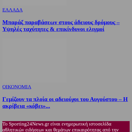
ΕΛΛΑΔΑ
Μπαράζ παραβάσεων στους άδειους δρόμους –
Υψηλές ταχύτητες & επικίνδυνοι ελιγμοί
ΟΙΚΟΝΟΜΙΑ
Γεμίζουν τα πλοία οι αδειούχοι του Αυγούστου – Η
ακρίβεια «κόβει»...
Το Sporting24News.gr είναι ενημερωτική ιστοσελίδα
αθλητικών ειδήσεων και θεμάτων επικαιρότητας από την