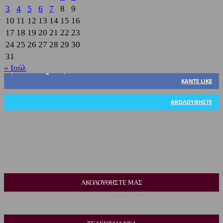
3
4
5
6
7
8
9
10
11
12
13
14
15
16
17
18
19
20
21
22
23
24
25
26
27
28
29
30
31
« Ιούλ
3,822
Υποστηρικτές
ΚΆΝΤΕ LIKE
318
Ακόλουθοι
ΑΚΟΛΟΥΘΉΣΤΕ
ΑΚΟΛΟΥΘΗΣΤΕ ΜΑΣ