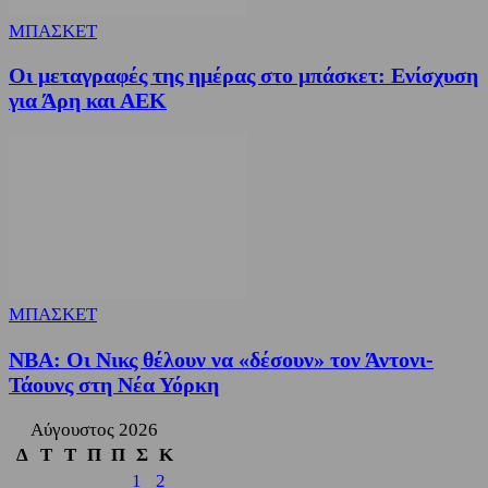
ΜΠΑΣΚΕΤ
Οι μεταγραφές της ημέρας στο μπάσκετ: Ενίσχυση
για Άρη και ΑΕΚ
ΜΠΑΣΚΕΤ
NBA: Οι Νικς θέλουν να «δέσουν» τον Άντονι-
Τάουνς στη Νέα Υόρκη
Αύγουστος 2026
Δ
Τ
Τ
Π
Π
Σ
Κ
1
2