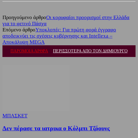
Προηγούμενο άρθρο
Οι κορυφαίοι προορισμοί στην Ελλάδα
για το φετινό Πάσχα
Επόμενο άρθρο
Υποκλοπές: Για πρώτη φορά έγγραφο
αποδεικνύει τις σχέσεις κυβέρνησης και Intellexa –
Αποκάλυψη MEGA
ΠΑΡΟΜΟΙΑ ΑΡΘΡΑ
ΠΕΡΙΣΣΟΤΕΡΑ ΑΠΟ ΤΟΝ ΔΗΜΙΟΥΡΓΟ
ΜΠΑΣΚΕΤ
Δεν πέρασε τα ιατρικα ο Κόλμπι Τζόουνς