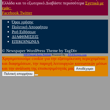
Ελλάδα και το εξωτερικό.Διαβάστε περισσότερα
Σχετικά με
εμάς:
Facebook
Twitter
Όροι χρήσης
Πολιτική Απορρήτου
Ροή Ειδήσεων
ΔΙΑΦΗΜΙΣΕΙΣ
ΕΠΙΚΟΙΝΩΝΙΑ
© Newspaper WordPress Theme by TagDiv
WP2Social Auto Publish
Powered By :
XYZScripts.com
Χρησιμοποιούμε cookie για την εξατομίκευση περιεχομένου
και διαφημίσεων, την παροχή λειτουργιών κοινωνικών μέσων
και την ανάλυση της επισκεψιμότητάς μας
Αποδέχομαι
Πολιτική απορρήτου