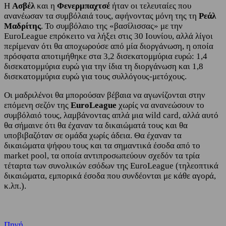
Η
Ασβέλ
και η
Φενερμπαχτσέ
ήταν οι τελευταίες που
ανανέωσαν τα συμβόλαιά τους, αφήνοντας μόνη της τη
Ρεάλ
Μαδρίτης
. Το συμβόλαιο της «βασίλισσας» με την
EuroLeague επρόκειτο να λήξει στις 30 Ιουνίου, αλλά λίγοι
περίμεναν ότι θα αποχωρούσε από μία διοργάνωση, η οποία
πρόσφατα αποτιμήθηκε στα 3,2 δισεκατομμύρια ευρώ: 1,4
δισεκατομμύρια ευρώ για την ίδια τη διοργάνωση και 1,8
δισεκατομμύρια ευρώ για τους συλλόγους-μετόχους.
Οι μαδριλένοι θα μπορούσαν βέβαια να αγωνίζονται στην
επόμενη σεζόν της
EuroLeague
χωρίς να ανανεώσουν το
συμβόλαιό τους, λαμβάνοντας απλά μια wild card, αλλά αυτό
θα σήμαινε ότι θα έχαναν τα δικαιώματά τους και θα
υποβιβαζόταν σε ομάδα χωρίς άδεια. Θα έχαναν τα
δικαιώματα ψήφου τους και τα σημαντικά έσοδα από το
market pool, τα οποία αντιπροσωπεύουν σχεδόν τα τρία
τέταρτα των συνολικών εσόδων της EuroLeague (τηλεοπτικά
δικαιώματα, εμπορικά έσοδα που συνδέονται με κάθε αγορά,
κ.λπ.).
Πηγή