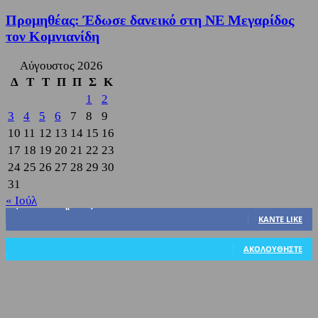
Προμηθέας: Έδωσε δανεικό στη ΝΕ Μεγαρίδος
τον Κομνιανίδη
Αύγουστος 2026
Δ
Τ
Τ
Π
Π
Σ
Κ
1
2
3
4
5
6
7
8
9
10
11
12
13
14
15
16
17
18
19
20
21
22
23
24
25
26
27
28
29
30
31
« Ιούλ
3,822
Υποστηρικτές
ΚΆΝΤΕ LIKE
318
Ακόλουθοι
ΑΚΟΛΟΥΘΉΣΤΕ