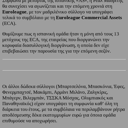
Σύμφωνα με ρεπορτάζ της ισπανικής «AS», η Ρεάλ Μαδρίτης
θα συνεχίσει να αγωνίζεται και την επόμενη χρονιά στη
Euroleague
, με τον μαδριλένικο σύλλογο να υπογράφει
τελικά το συμβόλαιο με τη
Euroleague Commercial Assets
(ECA).
Θυμίζουμε πως η ισπανική ομάδα ήταν η μόνη από τους 13
μετόχους της ECA, της εταιρείας που διοργανώνει την
κορυφαία διασυλλογική διοργάνωση, η οποία δεν είχε
επιβεβαιώσει την παρουσία της για την επόμενη σεζόν.
Οι άλλοι δώδεκα σύλλογοι (Μπαρτσελόνα, Μπασκόνια, Έφες,
Φενερμπαχτσέ, Μακάμπι, Αρμάνι Μιλάνο, Ζαλγκίρις,
Μπάγερν, Βιλερμπάν, ΤΣΣΚΑ Μόσχας, Ολυμπιακός και
Παναθηναϊκός) είχαν υπογράψει τη συμφωνία καθ’ όλη τη
διάρκεια του έτους, με τα συμβόλαια να περιλαμβάνουν ρήτρα
αποδέσμευσης δέκα εκατομμυρίων ευρώ για όποια ομάδα
επιθυμούσε να αποχωρήσει.