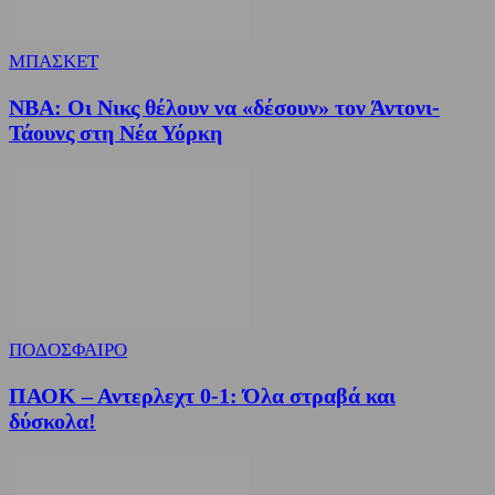
ΜΠΑΣΚΕΤ
NBA: Οι Νικς θέλουν να «δέσουν» τον Άντονι-
Τάουνς στη Νέα Υόρκη
ΠΟΔΟΣΦΑΙΡΟ
ΠΑΟΚ – Αντερλεχτ 0-1: Όλα στραβά και
δύσκολα!