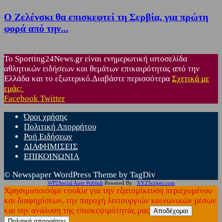
Ο Ζελένσκι θα επισκεφτεί τη Σερβία, για πρώτη
φορά από την...
Το Sporting24News.gr είναι ενημερωτική ιστοσελίδα
αθλητικών ειδήσεων και θεμάτων επικαιρότητας από την
Ελλάδα και το εξωτερικό.Διαβάστε περισσότερα
Σχετικά με
εμάς:
Facebook
Twitter
Όροι χρήσης
Πολιτική Απορρήτου
Ροή Ειδήσεων
ΔΙΑΦΗΜΙΣΕΙΣ
ΕΠΙΚΟΙΝΩΝΙΑ
© Newspaper WordPress Theme by TagDiv
WP2Social Auto Publish
Powered By :
XYZScripts.com
Χρησιμοποιούμε cookie για την εξατομίκευση περιεχομένου
και διαφημίσεων, την παροχή λειτουργιών κοινωνικών μέσων
και την ανάλυση της επισκεψιμότητάς μας
Αποδέχομαι
Πολιτική απορρήτου