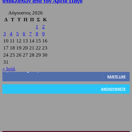
υποκλοπών από τον Άρειο Πάγο
Αύγουστος 2026
Δ
Τ
Τ
Π
Π
Σ
Κ
1
2
3
4
5
6
7
8
9
10
11
12
13
14
15
16
17
18
19
20
21
22
23
24
25
26
27
28
29
30
31
« Ιούλ
3,822
Υποστηρικτές
ΚΆΝΤΕ LIKE
318
Ακόλουθοι
ΑΚΟΛΟΥΘΉΣΤΕ