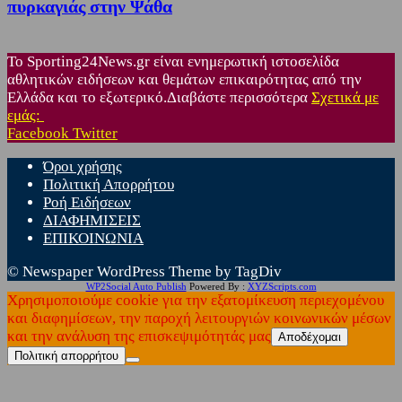
πυρκαγιάς στην Ψάθα
Το Sporting24News.gr είναι ενημερωτική ιστοσελίδα
αθλητικών ειδήσεων και θεμάτων επικαιρότητας από την
Ελλάδα και το εξωτερικό.Διαβάστε περισσότερα
Σχετικά με
εμάς:
Facebook
Twitter
Όροι χρήσης
Πολιτική Απορρήτου
Ροή Ειδήσεων
ΔΙΑΦΗΜΙΣΕΙΣ
ΕΠΙΚΟΙΝΩΝΙΑ
© Newspaper WordPress Theme by TagDiv
WP2Social Auto Publish
Powered By :
XYZScripts.com
Χρησιμοποιούμε cookie για την εξατομίκευση περιεχομένου
και διαφημίσεων, την παροχή λειτουργιών κοινωνικών μέσων
και την ανάλυση της επισκεψιμότητάς μας
Αποδέχομαι
Πολιτική απορρήτου