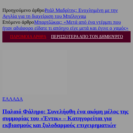
Προηγούμενο άρθρο
Ρεάλ Μαδρίτης: Ενοχλημένη με την
Αγγλία για τη διαχείριση του Μπέλιγχαμ
Επόμενο άρθρο
Μπαρτζώκας: «Μετά από ένα ντέρμπι που
ήταν αδιάφορο είδατε τι απόηχο είχε μετά και έγινε ο χαμός»
ΠΑΡΟΜΟΙΑ ΑΡΘΡΑ
ΠΕΡΙΣΣΟΤΕΡΑ ΑΠΟ ΤΟΝ ΔΗΜΙΟΥΡΓΟ
ΕΛΛΑΔΑ
Παλαιό Φάληρο: Συνελήφθη ένα ακόμη μέλος της
συμμορίας του «Έντικ» – Κατηγορείται για
εκβιασμούς και ξυλοδαρμούς επιχειρηματιών