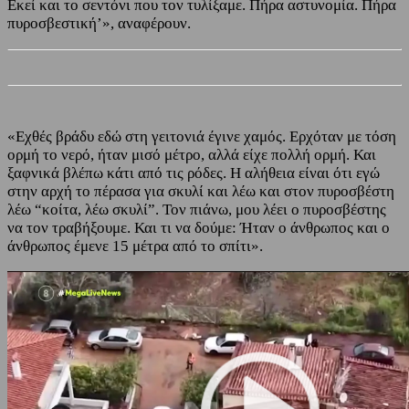
Εκεί και το σεντόνι που τον τυλίξαμε. Πήρα αστυνομία. Πήρα
πυροσβεστική’», αναφέρουν.
«Εχθές βράδυ εδώ στη γειτονιά έγινε χαμός. Ερχόταν με τόση
ορμή το νερό, ήταν μισό μέτρο, αλλά είχε πολλή ορμή. Και
ξαφνικά βλέπω κάτι από τις ρόδες. Η αλήθεια είναι ότι εγώ
στην αρχή το πέρασα για σκυλί και λέω και στον πυροσβέστη
λέω “κοίτα, λέω σκυλί”. Τον πιάνω, μου λέει ο πυροσβέστης
να τον τραβήξουμε. Και τι να δούμε: Ήταν ο άνθρωπος και ο
άνθρωπος έμενε 15 μέτρα από το σπίτι».