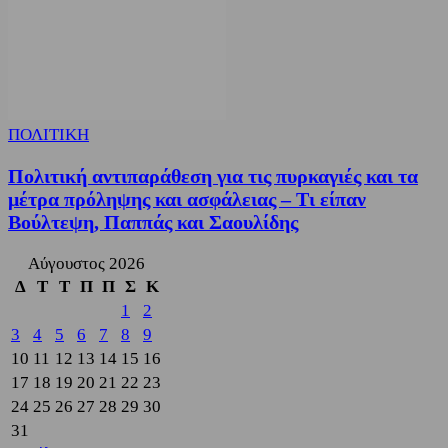
ΠΟΛΙΤΙΚΗ
Πολιτική αντιπαράθεση για τις πυρκαγιές και τα
μέτρα πρόληψης και ασφάλειας – Τι είπαν
Βούλτεψη, Παππάς και Σαουλίδης
Αύγουστος 2026
Δ
Τ
Τ
Π
Π
Σ
Κ
1
2
3
4
5
6
7
8
9
10
11
12
13
14
15
16
17
18
19
20
21
22
23
24
25
26
27
28
29
30
31