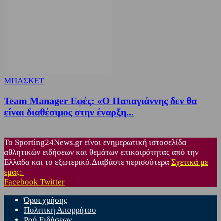
ΜΠΑΣΚΕΤ
Team Manager Εφές: «Ο Παπαγιάννης δεν θα
είναι διαθέσιμος στην έναρξη...
Το Sporting24News.gr είναι ενημερωτική ιστοσελίδα
αθλητικών ειδήσεων και θεμάτων επικαιρότητας από την
Ελλάδα και το εξωτερικό.Διαβάστε περισσότερα
Σχετικά με
εμάς:
Facebook
Twitter
Όροι χρήσης
Πολιτική Απορρήτου
Ροή Ειδήσεων