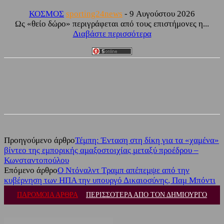
ΚΟΣΜΟΣ
sporting24news
-
9 Αυγούστου 2026
Ως «θείο δώρο» περιγράφεται από τους επιστήμονες η...
Διαβάστε περισσότερα
Facebook
Twitter
Προηγούμενο άρθρο
Τέμπη: Ένταση στη δίκη για τα «χαμένα»
βίντεο της εμπορικής αμαξοστοιχίας μεταξύ προέδρου –
Κωνσταντοπούλου
Επόμενο άρθρο
Ο Ντόναλντ Τραμπ απέπεμψε από την
κυβέρνηση των ΗΠΑ την υπουργό Δικαιοσύνης, Παμ Μπόντι
ΠΑΡΟΜΟΙΑ ΑΡΘΡΑ
ΠΕΡΙΣΣΟΤΕΡΑ ΑΠΟ ΤΟΝ ΔΗΜΙΟΥΡΓΟ