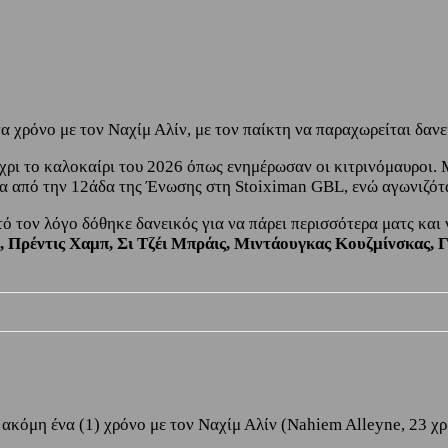
 χρόνο με τον Ναχίμ Αλίν, με τον παίκτη να παραχωρείται δανε
χρι το καλοκαίρι του 2026 όπως ενημέρωσαν οι κιτρινόμαυροι.
α από την 12άδα της Ένωσης στη Stoiximan GBL, ενώ αγωνιζότα
ό τον λόγο δόθηκε δανεικός για να πάρει περισσότερα ματς και 
 Πρέντις Χαμπ, Σι Τζέι Μπράις, Μιντάουγκας Κουζμίνσκας, Γ
όμη ένα (1) χρόνο με τον Ναχίμ Αλίν (Nahiem Alleyne, 23 χρ. 