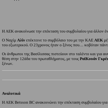
Share
Facebook
Twitter
H AEK ανακοίνωσε την επέκταση του συμβολαίου για άλλον ένα
Ο Ναχίμ
Αλίν
επέκτεινε το συμβόλαιο του με την ΚΑΕ
ΑΕΚ
μέ
του εξωτερικού. Ο 23χρονος ήταν ο ξένος που… κοβόταν πάντ
Oι άνθρωποι της Βασίλισσας πιστεύουν στο ταλέντο και για αυτ
θέση στην 12άδα του πρωταθλήματος, με τους
ΡαϊΚουάν Γκρέι,
ξένων.
Αναλυτικά
Η ΑΕΚ Betsson BC ανακοινώνει την επέκταση συμβολαίου για ακ