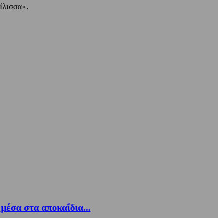
ίλισσα».
έσα στα αποκαΐδια...