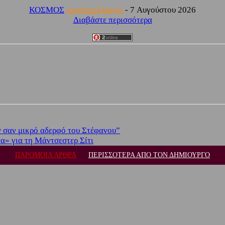
ΚΟΣΜΟΣ
sporting24news
-
7 Αυγούστου 2026
Διαβάστε περισσότερα
ν σαν μικρό αδερφό του Στέφανου”
τα» για τη Μάντσεστερ Σίτι
ΠΑΡΟΜΟΙΑ ΑΡΘΡΑ
ΠΕΡΙΣΣΟΤΕΡΑ ΑΠΟ ΤΟΝ ΔΗΜΙΟΥΡΓΟ