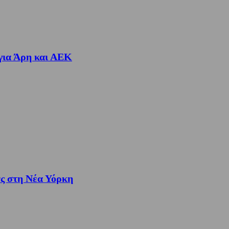
 για Άρη και ΑΕΚ
νς στη Νέα Υόρκη