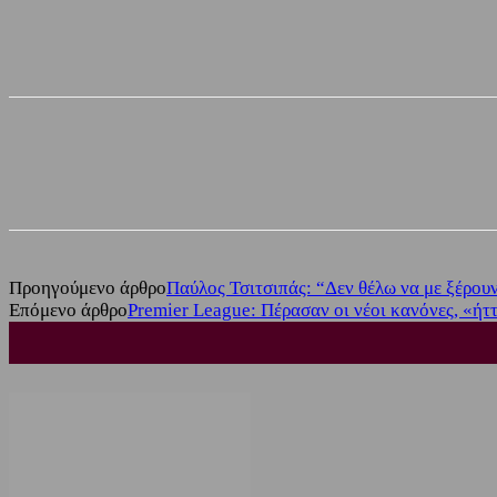
Share
Facebook
Twitter
Προηγούμενο άρθρο
Παύλος Τσιτσιπάς: “Δεν θέλω να με ξέρου
Επόμενο άρθρο
Premier League: Πέρασαν οι νέοι κανόνες, «ήτ