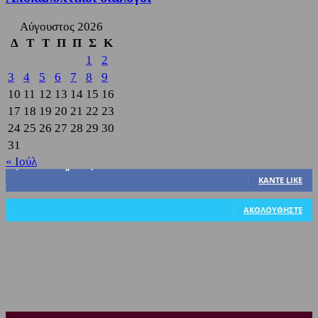
Αύγουστος 2026
Δ
Τ
Τ
Π
Π
Σ
Κ
1
2
3
4
5
6
7
8
9
10
11
12
13
14
15
16
17
18
19
20
21
22
23
24
25
26
27
28
29
30
31
« Ιούλ
3,822
Υποστηρικτές
ΚΆΝΤΕ LIKE
318
Ακόλουθοι
ΑΚΟΛΟΥΘΉΣΤΕ