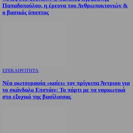
Παπαδοπούλου, η έρευνα του Ανθρωποκτονιών &
ο βασικός ύποπτος
ΕΠΙΚΑΙΡΟΤΗΤΑ
Νέα φωτογραφία «καίει» τον πρίγκιπα Άντριου για
το σκάνδαλο Επστάιν: Το πάρτι με τα ναρκωτικά
στο εξοχικό της βασίλισσας