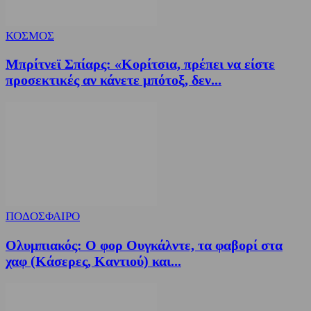
ΚΟΣΜΟΣ
Μπρίτνεϊ Σπίαρς: «Κορίτσια, πρέπει να είστε
προσεκτικές αν κάνετε μπότοξ, δεν...
ΠΟΔΟΣΦΑΙΡΟ
Ολυμπιακός: Ο φορ Ουγκάλντε, τα φαβορί στα
χαφ (Κάσερες, Καντιού) και...