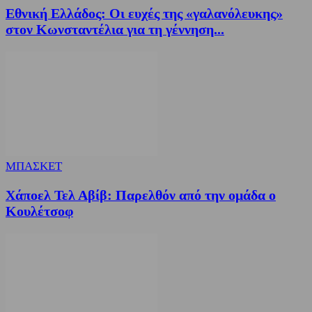
Εθνική Ελλάδος: Οι ευχές της «γαλανόλευκης»
στον Κωνσταντέλια για τη γέννηση...
ΜΠΑΣΚΕΤ
Χάποελ Τελ Αβίβ: Παρελθόν από την ομάδα ο
Κουλέτσοφ