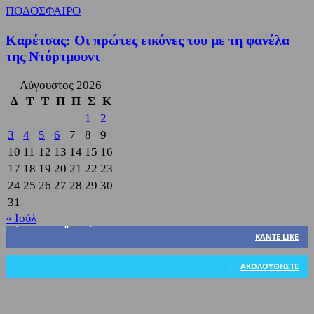
ΠΟΔΟΣΦΑΙΡΟ
Καρέτσας: Οι πρώτες εικόνες του με τη φανέλα
της Ντόρτμουντ
Αύγουστος 2026
Δ
Τ
Τ
Π
Π
Σ
Κ
1
2
3
4
5
6
7
8
9
10
11
12
13
14
15
16
17
18
19
20
21
22
23
24
25
26
27
28
29
30
31
« Ιούλ
3,822
Υποστηρικτές
ΚΆΝΤΕ LIKE
318
Ακόλουθοι
ΑΚΟΛΟΥΘΉΣΤΕ