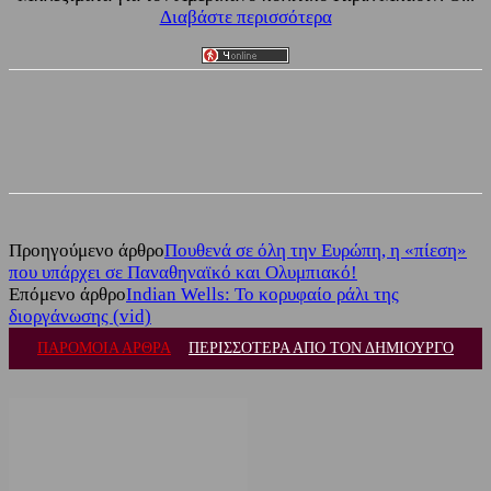
Διαβάστε περισσότερα
Facebook
Twitter
Προηγούμενο άρθρο
Πουθενά σε όλη την Ευρώπη, η «πίεση»
που υπάρχει σε Παναθηναϊκό και Ολυμπιακό!
Επόμενο άρθρο
Indian Wells: Το κορυφαίο ράλι της
διοργάνωσης (vid)
ΠΑΡΟΜΟΙΑ ΑΡΘΡΑ
ΠΕΡΙΣΣΟΤΕΡΑ ΑΠΟ ΤΟΝ ΔΗΜΙΟΥΡΓΟ