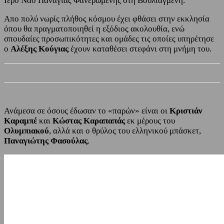
Ιερό Ναό Παναγίας Φανερωμένης στη Βουλιαγμένη.
Απο πολύ νωρίς πλήθος κόσμου έχει φθάσει στην εκκλησία
όπου θα πραγματοποιηθεί η εξόδιος ακολουθία, ενώ
σπουδαίες προσωπικότητες και ομάδες τις οποίες υπηρέτησε
ο
Αλέξης Κούγιας
έχουν καταθέσει στεφάνι στη μνήμη του.
Ανάμεσα σε όσους έδωσαν το «παρών» είναι οι
Κριστιάν
Καραμπέ
και
Κώστας Καραπαπάς
εκ μέρους του
Ολυμπιακού
, αλλά και ο θρύλος του ελληνικού μπάσκετ,
Παναγιώτης Φασούλας
.