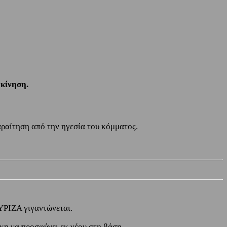
 κίνηση.
αραίτηση από την ηγεσία του κόμματος.
ΣΥΡΙΖΑ γιγαντώνεται.
κη να προσφύγει εκ νέου στη βάση.