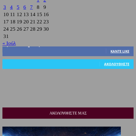
3
4
5
6
7
8
9
10
11
12
13
14
15
16
17
18
19
20
21
22
23
24
25
26
27
28
29
30
31
« Ιούλ
3,822
Υποστηρικτές
ΚΆΝΤΕ LIKE
318
Ακόλουθοι
ΑΚΟΛΟΥΘΉΣΤΕ
ΑΚΟΛΟΥΘΗΣΤΕ ΜΑΣ