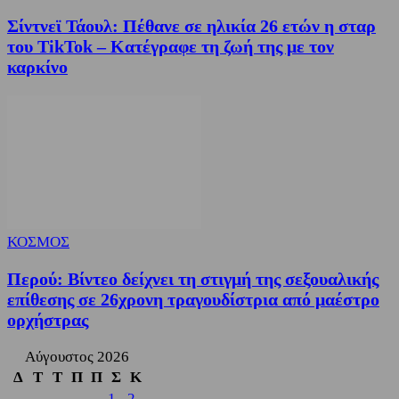
Σίντνεϊ Τάουλ: Πέθανε σε ηλικία 26 ετών η σταρ
του TikTok – Kατέγραφε τη ζωή της με τον
καρκίνο
ΚΟΣΜΟΣ
Περού: Βίντεο δείχνει τη στιγμή της σεξουαλικής
επίθεσης σε 26χρονη τραγουδίστρια από μαέστρο
ορχήστρας
Αύγουστος 2026
Δ
Τ
Τ
Π
Π
Σ
Κ
1
2