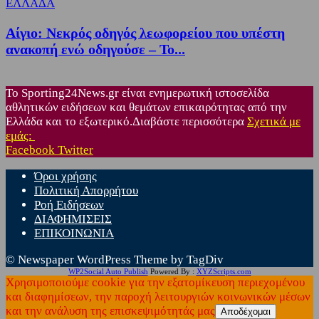
ΕΛΛΑΔΑ
Αίγιο: Νεκρός οδηγός λεωφορείου που υπέστη
ανακοπή ενώ οδηγούσε – Το...
Το Sporting24News.gr είναι ενημερωτική ιστοσελίδα
αθλητικών ειδήσεων και θεμάτων επικαιρότητας από την
Ελλάδα και το εξωτερικό.Διαβάστε περισσότερα
Σχετικά με
εμάς:
Facebook
Twitter
Όροι χρήσης
Πολιτική Απορρήτου
Ροή Ειδήσεων
ΔΙΑΦΗΜΙΣΕΙΣ
ΕΠΙΚΟΙΝΩΝΙΑ
© Newspaper WordPress Theme by TagDiv
WP2Social Auto Publish
Powered By :
XYZScripts.com
Χρησιμοποιούμε cookie για την εξατομίκευση περιεχομένου
και διαφημίσεων, την παροχή λειτουργιών κοινωνικών μέσων
και την ανάλυση της επισκεψιμότητάς μας
Αποδέχομαι