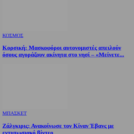
ΚΟΣΜΟΣ
Κορσική: Μασκοφόροι αυτονομιστές απειλούν
όσους αγοράζουν ακίνητα στο νησί – «Μείνετε...
ΜΠΑΣΚΕΤ
Ζάλγκιρις: Ανακοίνωσε τον Κίναν Έβανς με
εντυπωσιακό βίντεο