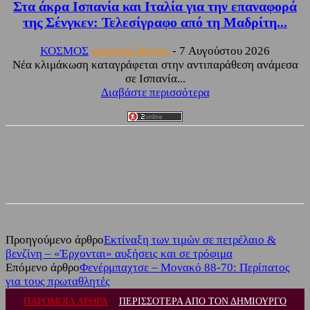
Στα άκρα Ισπανία και Ιταλία για την επαναφορά
της Σένγκεν: Τελεσίγραφο από τη Μαδρίτη...
ΚΟΣΜΟΣ
sporting24news
-
7 Αυγούστου 2026
Νέα κλιμάκωση καταγράφεται στην αντιπαράθεση ανάμεσα
σε Ισπανία...
Διαβάστε περισσότερα
Facebook
Twitter
Προηγούμενο άρθρο
Εκτίναξη των τιμών σε πετρέλαιο &
βενζίνη – «Έρχονται» αυξήσεις και σε τρόφιμα
Επόμενο άρθρο
Φενέρμπαχτσε – Μονακό 88-70: Περίπατος
για τους πρωταθλητές
ΠΑΡΟΜΟΙΑ ΑΡΘΡΑ
ΠΕΡΙΣΣΟΤΕΡΑ ΑΠΟ ΤΟΝ ΔΗΜΙΟΥΡΓΟ