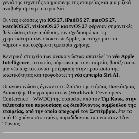
γενιά της τεχνητής νοημοσύνης της εταιρείας και μια ριζικά
αναβαθμισμένη εμπειρία Siri.
Οι νέες εκδόσεις για
iOS 27, iPadOS 27, macOS 27,
watchOS 27, visionOS 27 και tvOS 27
φέρνουν σημαντικές
βελτιώσεις στην απόδοση, τον σχεδιασμό και τη
χρηστικότητα των συσκευών Apple, με στόχο μια πιο
«άμεση» και ευχάριστη εμπειρία χρήσης.
Κεντρικό στοιχείο των ανακοινώσεων αποτελεί το
νέο Apple
Intelligence
, το οποίο, σύμφωνα με την εταιρεία, βασίζεται σε
μια νέα αρχιτεκτονική με έμφαση στην προστασία της
ιδιωτικότητας και τροφοδοτεί τη
νέα εμπειρία Siri AI.
Οι ανακοινώσεις έγιναν στο πλαίσιο της ετήσιας Παγκόσμιας
Διάσκεψης Προγραμματιστών (Worldwide Developers
Conference – WWDC) της εταιρείας από τον
Τιμ Κουκ, στην
τελευταία του παρουσίαση ως διευθύνοντος συμβούλου της
εταιρείας, από την οποία αποχωρεί τον Σεπτέμβριο,
έπειτα
από 15 χρόνια στο τιμόνι, παραδίδοντας τα ηνία στον Τζον
Τέρνους.