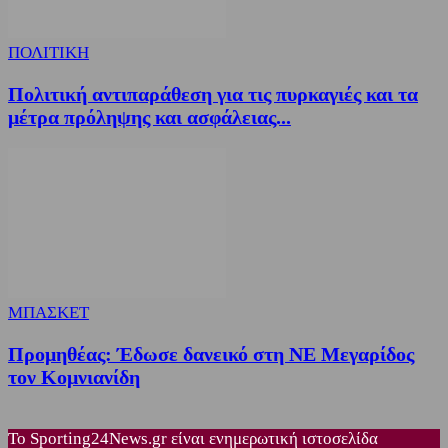
ΠΟΛΙΤΙΚΗ
Πολιτική αντιπαράθεση για τις πυρκαγιές και τα
μέτρα πρόληψης και ασφάλειας...
ΜΠΑΣΚΕΤ
Προμηθέας: Έδωσε δανεικό στη ΝΕ Μεγαρίδος
τον Κομνιανίδη
Το Sporting24News.gr είναι ενημερωτική ιστοσελίδα