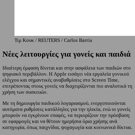
Τιμ Κουκ / REUTERS / Carlos Barria
Νέες λειτουργίες για γονείς και παιδιά
Ιδιαίτερη έμφαση δίνεται και στην ασφάλεια των παιδιών στο
ψηφιακό περιβάλλον. Η Apple εισάγει νέα εργαλεία γονικού
ελέγχου και σημαντικές αναβαθμίσεις στο Screen Time,
επιτρέποντας στους γονείς να διαχειρίζονται πιο αναλυτικά τη
χρήση των συσκευών.
Με τη δημιουργία παιδικού λογαριασμού, ενεργοποιούνται
αυτόματα ρυθμίσεις κατάλληλες για την ηλικία, ενώ οι γονείς
μπορούν να εγκρίνουν επαφές, να περιορίζουν την πρόσβαση
σε εφαρμογές και να θέτουν ημερήσια όρια χρήσης ανά
κατηγορία, όπως παιχνίδια, ψυχαγωγία και κοινωνικά δίκτυα.