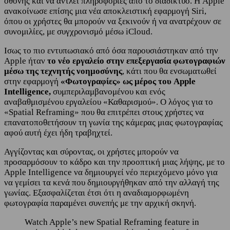
οθόνης και να αντλεί πληροφορίες από το διαδίκτυο. Η Apple
ανακοίνωσε επίσης μια νέα αποκλειστική εφαρμογή Siri,
όπου οι χρήστες θα μπορούν να ξεκινούν ή να ανατρέχουν σε
συνομιλίες, με συγχρονισμό μέσω iCloud.
Ισως το πιο εντυπωσιακό από όσα παρουσιάστηκαν από την
Apple ήταν
το νέο εργαλείο στην επεξεργασία φωτογραφιών
μέσω της τεχνητής νοημοσύνης
, κάτι που θα ενσωματωθεί
στην εφαρμογή
«Φωτογραφίες» ως μέρος του Apple
Intelligence,
συμπεριλαμβανομένου και ενός
αναβαθμισμένου εργαλείου «Καθαρισμού». Ο λόγος για το
«Spatial Reframing» που θα επιτρέπει στους χρήστες να
επανατοποθετήσουν τη γωνία της κάμερας μιας φωτογραφίας
αφού αυτή έχει ήδη τραβηχτεί.
Αγγίζοντας και σύροντας, οι χρήστες μπορούν να
προσαρμόσουν το κάδρο και την προοπτική μιας λήψης, με το
Apple Intelligence να δημιουργεί νέο περιεχόμενο μόνο για
να γεμίσει τα κενά που δημιουργήθηκαν από την αλλαγή της
γωνίας. Εξασφαλίζεται έτσι ότι η αναδιαμορφωμένη
φωτογραφία παραμένει συνεπής με την αρχική σκηνή.
Watch Apple’s new Spatial Reframing feature in