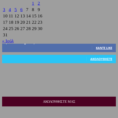
1
2
3
4
5
6
7
8
9
10
11
12
13
14
15
16
17
18
19
20
21
22
23
24
25
26
27
28
29
30
31
« Ιούλ
3,822
Υποστηρικτές
ΚΆΝΤΕ LIKE
318
Ακόλουθοι
ΑΚΟΛΟΥΘΉΣΤΕ
ΑΚΟΛΟΥΘΗΣΤΕ ΜΑΣ