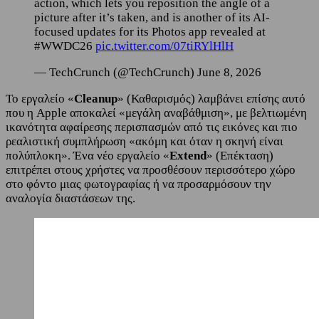
action, which lets you reposition the angle of a
picture after it’s taken, and is another of its AI-
focused updates for its Photos app revealed at
#WWDC26
pic.twitter.com/07tiRYlHlH
— TechCrunch (@TechCrunch) June 8, 2026
Το εργαλείο «
Cleanup
» (Καθαρισμός) λαμβάνει επίσης αυτό
που η Apple αποκαλεί «μεγάλη αναβάθμιση», με βελτιωμένη
ικανότητα αφαίρεσης περισπασμών από τις εικόνες και πιο
ρεαλιστική συμπλήρωση «ακόμη και όταν η σκηνή είναι
πολύπλοκη». Ένα νέο εργαλείο «
Extend
» (Επέκταση)
επιτρέπει στους χρήστες να προσθέσουν περισσότερο χώρο
στο φόντο μιας φωτογραφίας ή να προσαρμόσουν την
αναλογία διαστάσεων της.