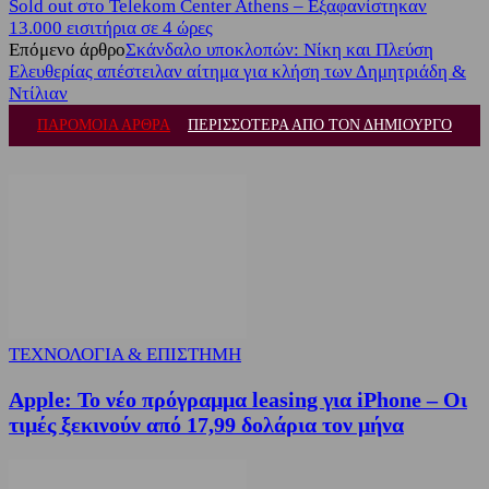
Sold out στο Telekom Center Athens – Εξαφανίστηκαν
13.000 εισιτήρια σε 4 ώρες
Επόμενο άρθρο
Σκάνδαλο υποκλοπών: Νίκη και Πλεύση
Ελευθερίας απέστειλαν αίτημα για κλήση των Δημητριάδη &
Ντίλιαν
ΠΑΡΟΜΟΙΑ ΑΡΘΡΑ
ΠΕΡΙΣΣΟΤΕΡΑ ΑΠΟ ΤΟΝ ΔΗΜΙΟΥΡΓΟ
ΤΕΧΝΟΛΟΓΙΑ & ΕΠΙΣΤΗΜΗ
Apple: Το νέο πρόγραμμα leasing για iPhone – Οι
τιμές ξεκινούν από 17,99 δολάρια τον μήνα