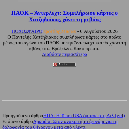
ΠΑΟΚ – Άντερλεχτ: Συμπλήρωσε κάρτες ο
Χατζηδιάκος, χάνει τη ρεβάνς
ΠΟΔΟΣΦΑΙΡΟ
sporting24news
-
6 Αυγούστου 2026
Ο Παντελής Χατζηδιάκος συμπλήρωσε κάρτες στο πρώτο
μέρος του αγώνα του ΠΑΟΚ με την Άντερλεχτ και θα χάσει τη
ρεβάνς στις Βρύξελλες.Κακό πρώτο...
Διαβάστε περισσότερα
Facebook
Twitter
Προηγούμενο άρθρο
ΗΠΑ: Η Team USA έφτασε στη Λιλ (vid)
Επόμενο άρθρο
Αρκαδία: Στον ανακριτή το ζευγάρι για τη
δολοφονία του 64χρονου μετά από γλέντι