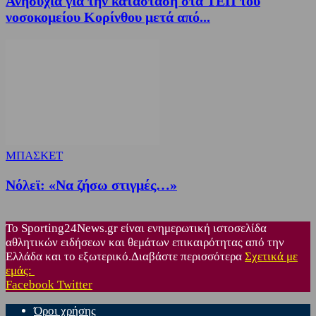
Ανησυχία για την κατάσταση στα ΤΕΠ του
νοσοκομείου Κορίνθου μετά από...
ΜΠΑΣΚΕΤ
Nόλεϊ: «Να ζήσω στιγμές…»
Το Sporting24News.gr είναι ενημερωτική ιστοσελίδα
αθλητικών ειδήσεων και θεμάτων επικαιρότητας από την
Ελλάδα και το εξωτερικό.Διαβάστε περισσότερα
Σχετικά με
εμάς:
Facebook
Twitter
Όροι χρήσης