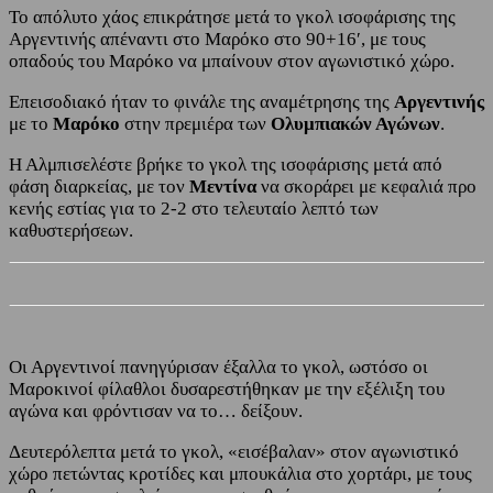
Το απόλυτο χάος επικράτησε μετά το γκολ ισοφάρισης της
Αργεντινής απέναντι στο Μαρόκο στο 90+16′, με τους
οπαδούς του Μαρόκο να μπαίνουν στον αγωνιστικό χώρο.
Επεισοδιακό ήταν το φινάλε της αναμέτρησης της
Αργεντινής
με το
Μαρόκο
στην πρεμιέρα των
Ολυμπιακών Αγώνων
.
Η Αλμπισελέστε βρήκε το γκολ της ισοφάρισης μετά από
φάση διαρκείας, με τον
Μεντίνα
να σκοράρει με κεφαλιά προ
κενής εστίας για το 2-2 στο τελευταίο λεπτό των
καθυστερήσεων.
Οι Αργεντινοί πανηγύρισαν έξαλλα το γκολ, ωστόσο οι
Μαροκινοί φίλαθλοι δυσαρεστήθηκαν με την εξέλιξη του
αγώνα και φρόντισαν να το… δείξουν.
Δευτερόλεπτα μετά το γκολ, «εισέβαλαν» στον αγωνιστικό
χώρο πετώντας κροτίδες και μπουκάλια στο χορτάρι, με τους