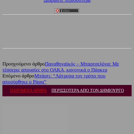
Διαβάστε περισσότερα
Facebook
Twitter
Προηγούμενο άρθρο
Παναθηναϊκός – Μπαρτσελόνα: Με
τέσσερις απουσίες στο ΟΑΚΑ, κανονικά ο Πάρκερ
Επόμενο άρθρο
Μπάρτι: “Λάτρεψα τον τρόπο που
αποσύρθηκε ο Ράφα”
ΠΑΡΟΜΟΙΑ ΑΡΘΡΑ
ΠΕΡΙΣΣΟΤΕΡΑ ΑΠΟ ΤΟΝ ΔΗΜΙΟΥΡΓΟ