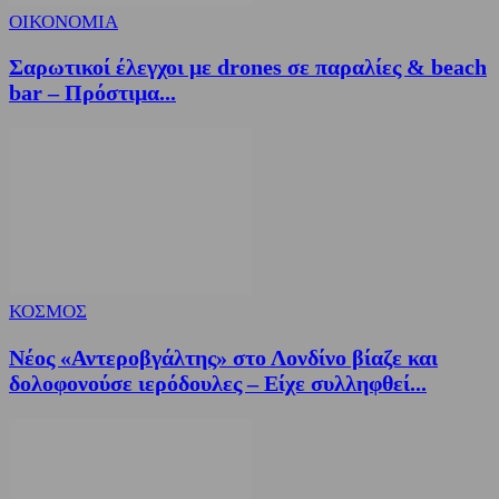
ΟΙΚΟΝΟΜΙΑ
Σαρωτικοί έλεγχοι με drones σε παραλίες & beach
bar – Πρόστιμα...
ΚΟΣΜΟΣ
Νέος «Αντεροβγάλτης» στο Λονδίνο βίαζε και
δολοφονούσε ιερόδουλες – Είχε συλληφθεί...