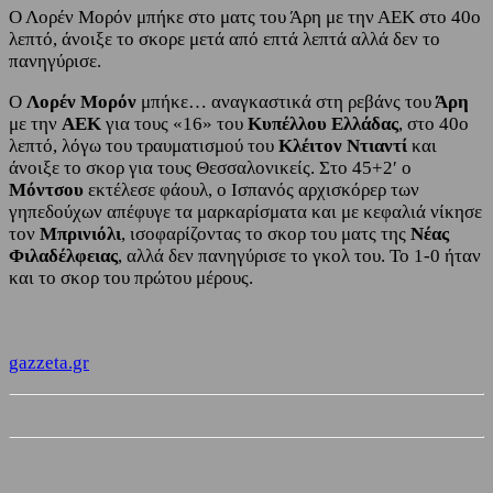
Ο Λορέν Μορόν μπήκε στο ματς του Άρη με την ΑΕΚ στο 40ο
λεπτό, άνοιξε το σκορε μετά από επτά λεπτά αλλά δεν το
πανηγύρισε.
Ο
Λορέν Μορόν
μπήκε… αναγκαστικά στη ρεβάνς του
Άρη
με την
ΑΕΚ
για τους «16» του
Κυπέλλου Ελλάδας
, στο 40ο
λεπτό, λόγω του τραυματισμού του
Κλέιτον Ντιαντί
και
άνοιξε το σκορ για τους Θεσσαλονικείς. Στο 45+2′ o
Μόντσου
εκτέλεσε φάουλ, ο Ισπανός αρχισκόρερ των
γηπεδούχων απέφυγε τα μαρκαρίσματα και με κεφαλιά νίκησε
τον
Μπρινιόλι
, ισοφαρίζοντας το σκορ του ματς της
Νέας
Φιλαδέλφειας
, αλλά δεν πανηγύρισε το γκολ του. Το 1-0 ήταν
και το σκορ του πρώτου μέρους.
gazzeta.gr