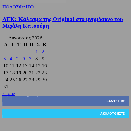
ΠΟΔΟΣΦΑΙΡΟ
ΑΕΚ: Κάλεσμα της Original στο μνημόσυνο του
Μιχάλη Κατσούρη
Αύγουστος 2026
Δ
Τ
Τ
Π
Π
Σ
Κ
1
2
3
4
5
6
7
8
9
10
11
12
13
14
15
16
17
18
19
20
21
22
23
24
25
26
27
28
29
30
31
« Ιούλ
3,822
Υποστηρικτές
ΚΆΝΤΕ LIKE
318
Ακόλουθοι
ΑΚΟΛΟΥΘΉΣΤΕ