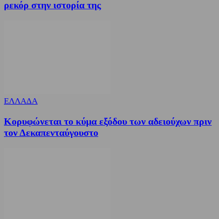
ρεκόρ στην ιστορία της
ΕΛΛΑΔΑ
Κορυφώνεται το κύμα εξόδου των αδειούχων πριν
τον Δεκαπενταύγουστο