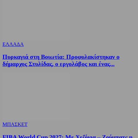
ΕΛΛΑΔΑ
Πυρκαγιά στη Βοιωτία: Προφυλακίστηκαν ο
δήμαρχος Στυλίδας, ο εργολάβος και ένας...
ΜΠΑΣΚΕΤ
FIBA World Cup 2027: Με Χεζόνια – Ζούμπατς η