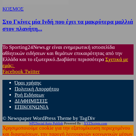
ΚΟΣΜΟΣ
Στο Γκίνες μία Ινδή που έχει τα μακρύτερα μαλλιά
στον πλανήτη...
Το Sporting24News.gr είναι ενημερωτική ιστοσελίδα
αθλητικών ειδήσεων και θεμάτων επικαιρότητας από την
Ελλάδα και το εξωτερικό.Διαβάστε περισσότερα
Σχετικά με
εμάς:
Facebook
Twitter
Όροι χρήσης
Πολιτική Απορρήτου
Ροή Ειδήσεων
ΔΙΑΦΗΜΙΣΕΙΣ
ΕΠΙΚΟΙΝΩΝΙΑ
© Newspaper WordPress Theme by TagDiv
WP2Social Auto Publish
Powered By :
XYZScripts.com
Χρησιμοποιούμε cookie για την εξατομίκευση περιεχομένου
και διαφημίσεων, την παροχή λειτουργιών κοινωνικών μέσων