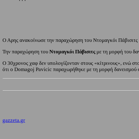
Share
Facebook
Twitter
Ο Αρης ανακοίνωσε την παραχώρηση του Ντομαγκόι Πάβισιτς 
Την παραχώρηση του
Ντομαγκόι Πάβισιτς
με τη μορφή του δ
Ο 30χρονος χαφ δεν υπολογίζονταν στους «κίτρινους», ενώ στ
ότι ο Domagoj Pavicic παραχωρήθηκε με τη μορφή δανεισμού στ
gazzeta.gr