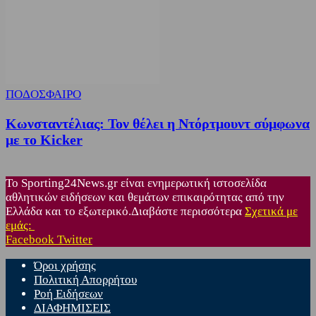
ΠΟΔΟΣΦΑΙΡΟ
Κωνσταντέλιας: Τον θέλει η Ντόρτμουντ σύμφωνα
με το Kicker
Το Sporting24News.gr είναι ενημερωτική ιστοσελίδα
αθλητικών ειδήσεων και θεμάτων επικαιρότητας από την
Ελλάδα και το εξωτερικό.Διαβάστε περισσότερα
Σχετικά με
εμάς:
Facebook
Twitter
Όροι χρήσης
Πολιτική Απορρήτου
Ροή Ειδήσεων
ΔΙΑΦΗΜΙΣΕΙΣ