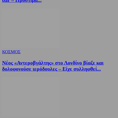
bar – Πρόστιμα...
ΚΟΣΜΟΣ
Νέος «Αντεροβγάλτης» στο Λονδίνο βίαζε και
δολοφονούσε ιερόδουλες – Είχε συλληφθεί...