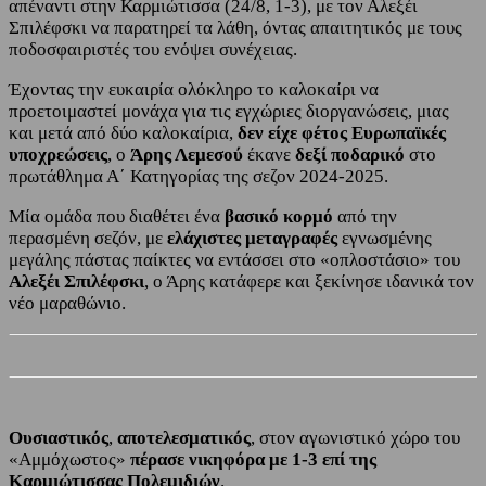
απέναντι στην Καρμιώτισσα (24/8, 1-3), με τον Αλεξέι
Σπιλέφσκι να παρατηρεί τα λάθη, όντας απαιτητικός με τους
ποδοσφαιριστές του ενόψει συνέχειας.
Έχοντας την ευκαιρία ολόκληρο το καλοκαίρι να
προετοιμαστεί μονάχα για τις εγχώριες διοργανώσεις, μιας
και μετά από δύο καλοκαίρια,
δεν είχε φέτος Ευρωπαϊκές
υποχρεώσεις
, ο
Άρης Λεμεσού
έκανε
δεξί ποδαρικό
στο
πρωτάθλημα Α΄ Κατηγορίας της σεζον 2024-2025.
Μία ομάδα που διαθέτει ένα
βασικό κορμό
από την
περασμένη σεζόν, με
ελάχιστες μεταγραφές
εγνωσμένης
μεγάλης πάστας παίκτες να εντάσσει στο «οπλοστάσιο» του
Αλεξέι Σπιλέφσκι
, ο Άρης κατάφερε και ξεκίνησε ιδανικά τον
νέο μαραθώνιο.
Ουσιαστικός
,
αποτελεσματικός
, στον αγωνιστικό χώρο του
«Αμμόχωστος»
πέρασε νικηφόρα με 1-3 επί της
Καρμιώτισσας Πολεμιδιών
.