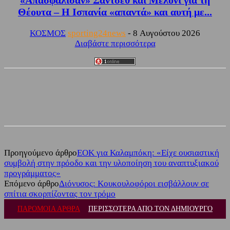
Θέουτα – Η Ισπανία «απαντά» και αυτή με...
ΚΟΣΜΟΣ
sporting24news
-
8 Αυγούστου 2026
Διαβάστε περισσότερα
Facebook
Twitter
Προηγούμενο άρθρο
ΕΟΚ για Καλαμπόκη: «Είχε ουσιαστική
συμβολή στην πρόοδο και την υλοποίηση του αναπτυξιακού
προγράμματος»
Επόμενο άρθρο
Διόνυσος: Κουκουλοφόροι εισβάλλουν σε
σπίτια σκορπίζοντας τον τρόμο
ΠΑΡΟΜΟΙΑ ΑΡΘΡΑ
ΠΕΡΙΣΣΟΤΕΡΑ ΑΠΟ ΤΟΝ ΔΗΜΙΟΥΡΓΟ