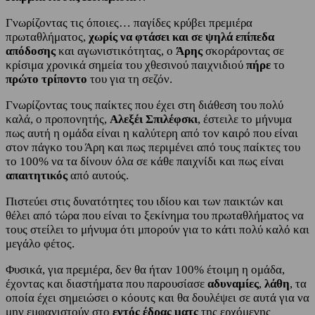
Γνωρίζοντας τις όποιες… παγίδες κρύβει πρεμιέρα
πρωταθλήματος,
χωρίς να φτάσει και σε ψηλά επίπεδα
απόδοσης
και αγωνιστικότητας, ο
Άρης
σκοράροντας σε
κρίσιμα χρονικά σημεία του χθεσινού παιχνιδιού
πήρε
το
πρώτο τρίποντο
του για τη σεζόν.
Γνωρίζοντας τους παίκτες που έχει στη διάθεση του πολύ
καλά, ο προπονητής,
Αλεξέι Σπιλέφσκι
, έστειλε το μήνυμα
πως αυτή η ομάδα είναι η καλύτερη από τον καιρό που είναι
στον πάγκο του Άρη και πως περιμένει από τους παίκτες του
το 100% να τα δίνουν όλα σε κάθε παιχνίδι και πως είναι
απαιτητικός
από αυτούς.
Πιστεύει στις δυνατότητες του ιδίου και των παικτών και
θέλει από τώρα που είναι το ξεκίνημα του πρωταθλήματος να
τους στείλει το μήνυμα ότι μπορούν για το κάτι πολύ καλό και
μεγάλο φέτος.
Φυσικά, για πρεμιέρα, δεν θα ήταν 100% έτοιμη η ομάδα,
έχοντας και διαστήματα που παρουσίασε
αδυναμίες
,
λάθη
, τα
οποία έχει σημειώσει ο κόουτς και θα δουλέψει σε αυτά για να
μην εμφανιστούν στο
εντός έδρας ματς
της ερχόμενης