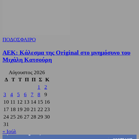
ΠΟΔΟΣΦΑΙΡΟ
ΑΕΚ: Κάλεσμα της Original στο μνημόσυνο του
Μιχάλη Κατσούρη
Αύγουστος 2026
Δ
Τ
Τ
Π
Π
Σ
Κ
1
2
3
4
5
6
7
8
9
10
11
12
13
14
15
16
17
18
19
20
21
22
23
24
25
26
27
28
29
30
31
« Ιούλ
3,822
Υποστηρικτές