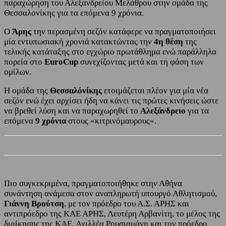
παραχώρηση του Αλεξανδρείου Μελάθρου στην ομάδα της
Θεσσαλονίκης για τα επόμενα 9 χρόνια.
Ο
Άρης
την περασμένη σεζόν κατάφερε να πραγματοποιήσει
μία εντυπωσιακή χρονιά κατακτώντας την
4η θέση
της
τελικής κατάταξης στο εγχώριο πρωτάθλημα ενώ παράλληλα
πορεία στο
EuroCup
συνεχίζοντας μετά και τη φάση των
ομίλων.
Η ομάδα της
Θεσσαλόνίκης
ετοιμάζεται πλέον για μία νέα
σεζόν ενώ έχει αρχίσει ήδη να κάνει τις πρώτες κινήσεις ώστε
να βρεθεί λύση και να παραχωρηθεί το
Αλεξάνδρειο
για τα
επόμενα
9 χρόνια
στους «κιτρινόμαυρους».
Πιο συγκεκριμένα, πραγματοποιήθηκε στην Αθήνα
συνάντηση ανάμεσα στον αναπληρωτή υπουργό Αθλητισμού,
Γιάννη Βρούτση
, με τον πρόεδρο του Α.Σ. ΑΡΗΣ και
αντιπρόεδρο της ΚΑΕ ΑΡΗΣ, Λευτέρη Αρβανίτη, το μέλος της
διοίκησης της ΚΑΕ, Αχιλλέα Ρουσιαμάνη και τον πρόεδρο