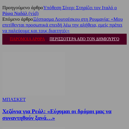
Προηγούμενο άρθρο
Υπόθεση Σίνερ: Στηρίζει τον Ιταλό ο
Ράφα Ναδάλ (vid)
Επόμενο άρθρο
Ξέσπασμα Λουτσέσκου στη Ρουμανία: «Μου
επιτίθενται προσωπικά επειδή λέω την αλήθεια, εμείς πρέπει
να παλεύουμε και τους διαιτητές»
ΠΑΡΟΜΟΙΑ ΑΡΘΡΑ
ΠΕΡΙΣΣΟΤΕΡΑ ΑΠΟ ΤΟΝ ΔΗΜΙΟΥΡΓΟ
ΜΠΑΣΚΕΤ
Χεζόνια για Ρεάλ: «Εύχομαι οι δρόμοι μας να
συναντηθούν ξανά…»