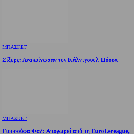
ΜΠΑΣΚΕΤ
Σίξερς: Ανακοίνωσαν τον Κάλντγουελ-Πόουπ
ΜΠΑΣΚΕΤ
Γιουσούφα Φαλ: Αποχωρεί από τη EuroLereague,