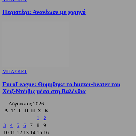
Περιστέρι: Ανανέωσε με χορηγό
ΜΠΑΣΚΕΤ
EuroLeague: Θυμήθηκε το buzzer-beater του
Χέιζ-Ντέιβις μέσα στη Βαλένθια
Αύγουστος 2026
Δ
Τ
Τ
Π
Π
Σ
Κ
1
2
3
4
5
6
7
8
9
10
11
12
13
14
15
16