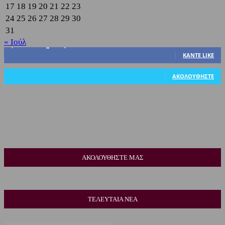
17
18
19
20
21
22
23
24
25
26
27
28
29
30
31
« Ιούλ
3,822
Υποστηρικτές
ΚΆΝΤΕ LIKE
318
Ακόλουθοι
ΑΚΟΛΟΥΘΉΣΤΕ
ΑΚΟΛΟΥΘΗΣΤΕ ΜΑΣ
ΤΕΛΕΥΤΑΙΑ ΝΕΑ