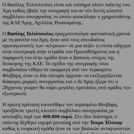
Ο Βασίλης Τολιόπουλος είναι και επίσημα πλέον παίκτης του
Άρη καθώς έβαλε την υπογραφή του σε νέο διετές κλειστό
συμβόλαιο συνεργασίας το οποίο αποκάλυψε ο χρηματοδότης
της ΚΑΕ Άρης, Αχιλλέας Ρουσιαμάνης.
Ο
Βασίλης Τολιόπουλος
πραγματοποίησε φανταστική χρονιά
με τη φανέλα του Άρη, ήταν από τους σπουδαίους
πρωταγωνιστές των «κίτρινων» σε μια σεζόν η οποία οδήγησε
στην επιστροφή στην τετράδα του Πρωταθλήματος και η
παραμονή του στην ομάδα ήταν ο βασικός στόχος της
διοίκησης της ΚΑΕ. Το σχέδιο της υπογραφής νέου
συμβολαίου τέθηκε σε εφαρμογή από τον περασμένο
Φλεβάρη, όταν οι δύο πλευρές άρχισαν να επεξεργάζονται
διάφορες μορφές συνεργασίας και ο δε Άρης ήξερε ότι ο
28χρονος γκαρντ θα πάρει μεγάλες προτάσεις από ομάδες του
εξωτερικού.
Η πρώτη πρόταση κατατέθηκε τον περασμένο Φλεβάρη,
προέβλεπε τριετές κλειστό συμβόλαιο συνεργασίας με
απολαβές περί των
400.000 ευρώ
. Στο ίδιο διάστημα, ο
παίκτης δέχθηκε ισχυρό pressing από την
Τουρκ Τέλεκομ
καθώς η τουρκική ομάδα ήταν εκ των βασικών ανταγωνιστών