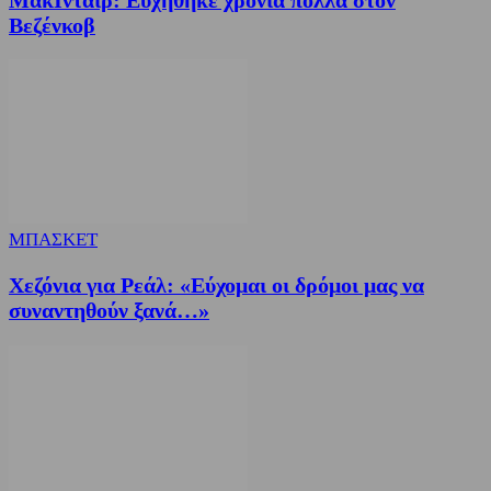
Βεζένκοβ
ΜΠΑΣΚΕΤ
Χεζόνια για Ρεάλ: «Εύχομαι οι δρόμοι μας να
συναντηθούν ξανά…»