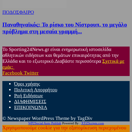
ΠΟΔΟΣΦΑΙΡΟ
Παναθηναϊκός: Το ρίσκο του Νίστρουπ, το μεγάλο
πρόβλημα στη μεσαία γραμμή...
Το Sporting24News.gr είναι ενημερωτική ιστοσελίδα
αθλητικών ειδήσεων και θεμάτων επικαιρότητας από την
Ελλάδα και το εξωτερικό.Διαβάστε περισσότερα
Σχετικά με
εμάς:
Facebook
Twitter
Όροι χρήσης
Πολιτική Απορρήτου
Ροή Ειδήσεων
ΔΙΑΦΗΜΙΣΕΙΣ
ΕΠΙΚΟΙΝΩΝΙΑ
© Newspaper WordPress Theme by TagDiv
WP2Social Auto Publish
Powered By :
XYZScripts.com
Χρησιμοποιούμε cookie για την εξατομίκευση περιεχομένου