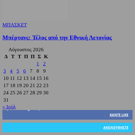
ΜΠΑΣΚΕΤ
Μπέρτανς: Τέλος από την Εθνική Λετονίας
Αύγουστος 2026
Δ
Τ
Τ
Π
Π
Σ
Κ
1
2
3
4
5
6
7
8
9
10
11
12
13
14
15
16
17
18
19
20
21
22
23
24
25
26
27
28
29
30
31
« Ιούλ
3,822
Υποστηρικτές
ΚΆΝΤΕ LIKE
318
Ακόλουθοι
ΑΚΟΛΟΥΘΉΣΤΕ