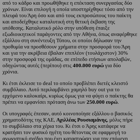
από το κάδρο και προωθήθηκε η επέκταση συνεργασίας δύο
χρόνων. Είναι επιλογή η οποία υποστηρίχθηκε τόσο από την
πλευρά του Άρη όσο και από τους εκπροσώπους του παίκτη
και αποδείχθηκε καταλυτική στη θετική έκβαση της
υπόθεσης. Καταλυτικό ρόλο στην υπόθεση έπαιξε
εξωδιοικητικοί παράγοντες από την Αθήνα, όπως αναφέρθηκε
εξάλλου στη συνέντευξη Τύπου, οι οποίοι δήλωσαν την
προθυμία να προσθέσουν χρήματα στην προσφορά του Άρη
και για την ακρίβεια έβαλαν επιπλέον (τουλάχιστον) 30%
στην προσφορά της ομάδας, σε επίπεδο ετήσιων απολαβών,
οδηγώντας αυτές (περίπου) στις
400.000 ευρώ
για δύο
χρόνια.
Κι έτσι έκλεισε το deal το οποίο προβλέπει διετές κλειστό
συμβόλαιο. Αυτό περιλαμβάνει χαμηλό buy out για το
ερχόμενο καλοκαίρι, κυρίως όμως για να φύγει ο παίκτης θα
πρέπει να εμφανίσει πρόταση άνω των
250.000 ευρώ
.
Οι υπογραφές έπεσαν, αυτό κοινοποίησε εξάλλου ο βασικός
χρηματοδότης της ΚΑΕ,
Αχιλλέας Ρουσιαμάνης
, μόλις πήρε
το συμβόλαιο στα χέρια του. Κι έτσι ο Άρης κατάφερε να
κρατήσει τον φυσικό ηγέτη του θέτοντας σε εφαρμογή το
αγωνιστικό σχέδιο που έχει καταστρώσει για την επόμενη