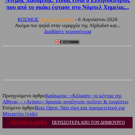
Ντέμης Χασάμπης: Ποιος είναι ο Ελληνοκύπριος
που από το σκάκι έφτασε στο Νόμπελ Χημείας...
ΚΟΣΜΟΣ
sporting24news
-
6 Αυγούστου 2026
Ακόμα πιο ψηλά στην ιεραρχία της Alphabet και...
Διαβάστε περισσότερα
Facebook
Twitter
Προηγούμενο άρθρο
Καύσωνας: «Κόλαση» το κέντρο της
Αθήνας – «Ανάσες» δροσιάς αναζητούν πολίτες & τουρίστες
Επόμενο άρθρο
Boss Open: Νέα νίκη και προημιτελικά για
Μπερετίνι (vids)
ΠΑΡΟΜΟΙΑ ΑΡΘΡΑ
ΠΕΡΙΣΣΟΤΕΡΑ ΑΠΟ ΤΟΝ ΔΗΜΙΟΥΡΓΟ