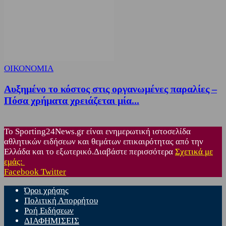
ΟΙΚΟΝΟΜΙΑ
Αυξημένο το κόστος στις οργανωμένες παραλίες –
Πόσα χρήματα χρειάζεται μία...
Το Sporting24News.gr είναι ενημερωτική ιστοσελίδα
αθλητικών ειδήσεων και θεμάτων επικαιρότητας από την
Ελλάδα και το εξωτερικό.Διαβάστε περισσότερα
Σχετικά με
εμάς:
Facebook
Twitter
Όροι χρήσης
Πολιτική Απορρήτου
Ροή Ειδήσεων
ΔΙΑΦΗΜΙΣΕΙΣ