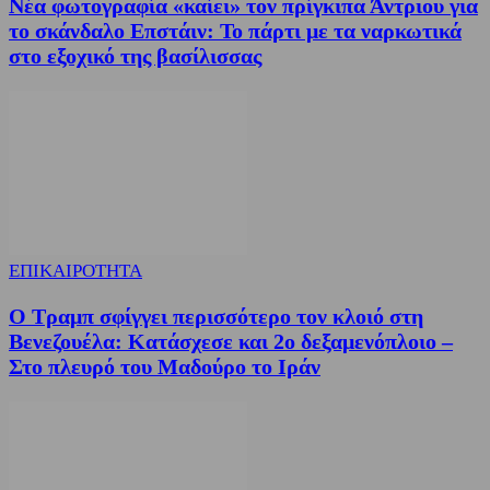
Νέα φωτογραφία «καίει» τον πρίγκιπα Άντριου για
το σκάνδαλο Επστάιν: Το πάρτι με τα ναρκωτικά
στο εξοχικό της βασίλισσας
ΕΠΙΚΑΙΡΟΤΗΤΑ
Ο Τραμπ σφίγγει περισσότερο τον κλοιό στη
Βενεζουέλα: Κατάσχεσε και 2ο δεξαμενόπλοιο –
Στο πλευρό του Μαδούρο το Ιράν