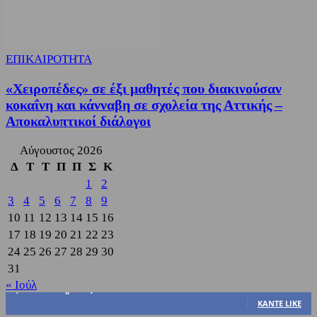
ΕΠΙΚΑΙΡΟΤΗΤΑ
«Χειροπέδες» σε έξι μαθητές που διακινούσαν
κοκαΐνη και κάνναβη σε σχολεία της Αττικής –
Αποκαλυπτικοί διάλογοι
Αύγουστος 2026
Δ
Τ
Τ
Π
Π
Σ
Κ
1
2
3
4
5
6
7
8
9
10
11
12
13
14
15
16
17
18
19
20
21
22
23
24
25
26
27
28
29
30
31
« Ιούλ
3,822
Υποστηρικτές
ΚΆΝΤΕ LIKE