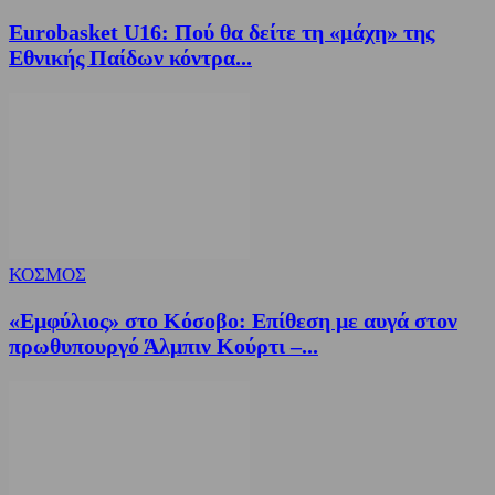
Eurobasket U16: Πού θα δείτε τη «μάχη» της
Εθνικής Παίδων κόντρα...
ΚΟΣΜΟΣ
«Εμφύλιος» στο Κόσοβο: Επίθεση με αυγά στον
πρωθυπουργό Άλμπιν Κούρτι –...