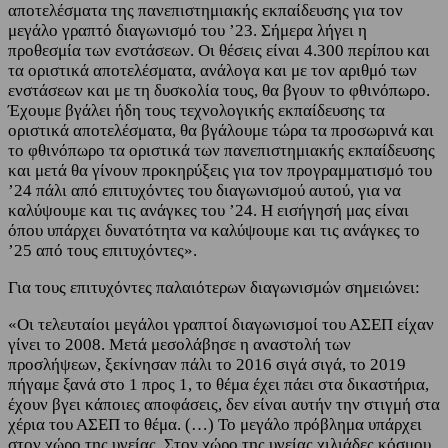
αποτελέσματα της πανεπιστημιακής εκπαίδευσης για τον
μεγάλο γραπτό διαγωνισμό του ’23. Σήμερα λήγει η
προθεσμία των ενστάσεων. Οι θέσεις είναι 4.300 περίπου και
τα οριστικά αποτελέσματα, ανάλογα και με τον αριθμό των
ενστάσεων και με τη δυσκολία τους, θα βγουν το φθινόπωρο.
Έχουμε βγάλει ήδη τους τεχνολογικής εκπαίδευσης τα
οριστικά αποτελέσματα, θα βγάλουμε τώρα τα προσωρινά και
το φθινόπωρο τα οριστικά των πανεπιστημιακής εκπαίδευσης
και μετά θα γίνουν προκηρύξεις για τον προγραμματισμό του
’24 πάλι από επιτυχόντες του διαγωνισμού αυτού, για να
καλύψουμε και τις ανάγκες του ’24. Η εισήγησή μας είναι
όπου υπάρχει δυνατότητα να καλύψουμε και τις ανάγκες το
’25 από τους επιτυχόντες».
Για τους επιτυχόντες παλαιότερων διαγωνισμών σημειώνει:
«Οι τελευταίοι μεγάλοι γραπτοί διαγωνισμοί του ΑΣΕΠ είχαν
γίνει το 2008. Μετά μεσολάβησε η αναστολή των
προσλήψεων, ξεκίνησαν πάλι το 2016 σιγά σιγά, το 2019
πήγαμε ξανά στο 1 προς 1, το θέμα έχει πάει στα δικαστήρια,
έχουν βγει κάποιες αποφάσεις, δεν είναι αυτήν την στιγμή στα
χέρια του ΑΣΕΠ το θέμα. (…) Το μεγάλο πρόβλημα υπάρχει
στον χώρο της υγείας. Στον χώρο της υγείας χιλιάδες κόσμου