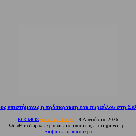
υς επιστήμονες η πρόσκρουση του πυραύλου στη Σελ
ΚΟΣΜΟΣ
sporting24news
-
9 Αυγούστου 2026
Ως «θείο δώρο» περιγράφεται από τους επιστήμονες η...
Διαβάστε περισσότερα