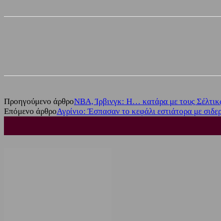
Share
Facebook
Twitter
Προηγούμενο άρθρο
NBA, Ίρβινγκ: Η… κατάρα με τους Σέλτικς
Επόμενο άρθρο
Αγρίνιο: Έσπασαν το κεφάλι εστιάτορα με σιδερ