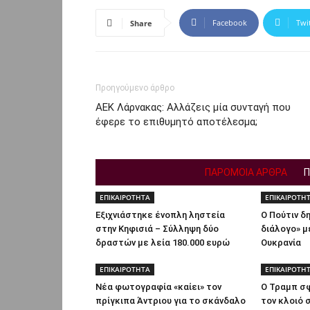
Facebook
Twi
Share
Προηγούμενο άρθρο
ΑΕΚ Λάρνακας: Αλλάζεις μία συνταγή που
έφερε το επιθυμητό αποτέλεσμα;
ΠΑΡΟΜΟΙΑ ΑΡΘΡΑ
Π
ΕΠΙΚΑΙΡΟΤΗΤΑ
ΕΠΙΚΑΙΡΟΤΗ
Εξιχνιάστηκε ένοπλη ληστεία
Ο Πούτιν δ
στην Κηφισιά – Σύλληψη δύο
διάλογο» μ
δραστών με λεία 180.000 ευρώ
Ουκρανία
ΕΠΙΚΑΙΡΟΤΗΤΑ
ΕΠΙΚΑΙΡΟΤΗ
Νέα φωτογραφία «καίει» τον
Ο Τραμπ σ
πρίγκιπα Άντριου για το σκάνδαλο
τον κλοιό 