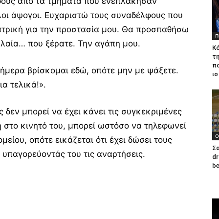
φους από τα τμήματα που ενεπλάκησαν
λοι άψογοι. Ευχαριστώ τους συναδέλφους που
ατρική για την προστασία μου. Θα προσπαθήσω
Π
λαία… που ξέρατε. Την αγάπη μου.
Κό
τη
π
ήμερα βρίσκομαι εδώ, οπότε μην με ψάξετε.
ισ
ια τελικά!».
ς δεν μπορεί να έχει κάνει τις συγκεκριμένες
 στο κινητό του, μπορεί ωστόσο να τηλεφωνεί
Ο
είου, οπότε εικάζεται ότι έχει δώσει τους
Σα
 υπαγορεύοντάς του τις αναρτήσεις.
dr
be