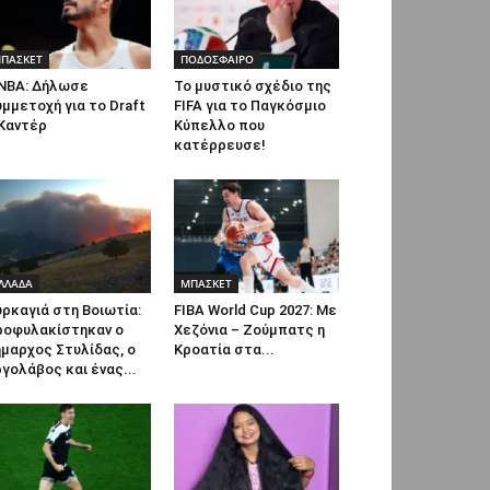
ΠΑΣΚΕΤ
ΠΟΔΟΣΦΑΙΡΟ
NBA: Δήλωσε
Το μυστικό σχέδιο της
μμετοχή για το Draft
FIFA για το Παγκόσμιο
 Καντέρ
Κύπελλο που
κατέρρευσε!
ΛΛΑΔΑ
ΜΠΑΣΚΕΤ
ρκαγιά στη Βοιωτία:
FIBA World Cup 2027: Με
ροφυλακίστηκαν ο
Χεζόνια – Ζούμπατς η
μαρχος Στυλίδας, ο
Κροατία στα...
γολάβος και ένας...