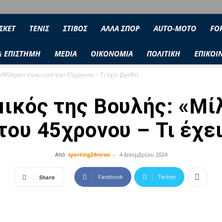
ΣΚΕΤ
ΤΕΝΙΣ
ΣΤΙΒΟΣ
ΑΛΛΑ ΣΠΟΡ
AUTO-MOTO
FO
& ΕΠΙΣΤΗΜΗ
MEDIA
ΟΙΚΟΝΟΜΙΑ
ΠΟΛΙΤΙΚΗ
ΕΠΙΚΟΙ
«Μίλησε» το κινητό του 45χρονου – Τι έχει βρεθεί
ικός της Βουλής: «Μί
του 45χρονου – Τι έχε
Από
sporting24news
-
4 Δεκεμβρίου 2024
Facebook
Twitter
Share