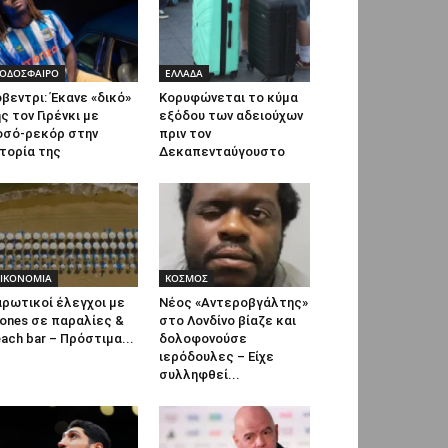
ΟΔΟΣΦΑΙΡΟ
ΕΛΛΑΔΑ
βεντρι: Έκανε «δικό»
Κορυφώνεται το κύμα
ς τον Γιρένκι με
εξόδου των αδειούχων
οσό-ρεκόρ στην
πριν τον
τορία της
Δεκαπενταύγουστο
ΙΚΟΝΟΜΙΑ
ΚΟΣΜΟΣ
ρωτικοί έλεγχοι με
Νέος «Αντεροβγάλτης»
ones σε παραλίες &
στο Λονδίνο βίαζε και
ach bar – Πρόστιμα...
δολοφονούσε
ιερόδουλες – Είχε
συλληφθεί...