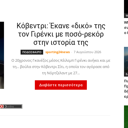
Μ
W
Κόβεντρι: Έκανε «δικό» της
συ
τον Γιρένκι με ποσό-ρεκόρ
ο
στην ιστορία της
sporting24news
-
7 Αυγούστου 2026
ΠΟΔΟΣΦΑΙΡΟ
Ο 20χρονος Γκανέζος μέσος Κέιλεμπ Γιρένκι ανήκει και με
τη... βούλα στην Κόβεντρι Σίτι, η οποία τον αγόρασε από
τη Νόρτζελαντ με 27...
Ε
Πυ
Διαβάστε περισσότερα
Π
δή
ερ