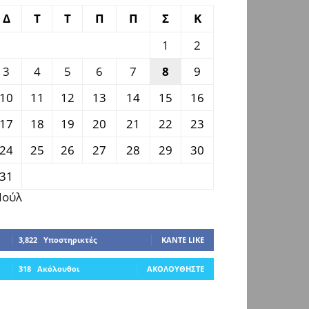
Δ
Τ
Τ
Π
Π
Σ
Κ
1
2
3
4
5
6
7
8
9
10
11
12
13
14
15
16
17
18
19
20
21
22
23
24
25
26
27
28
29
30
31
 Ιούλ
3,822
Υποστηρικτές
ΚΆΝΤΕ LIKE
318
Ακόλουθοι
ΑΚΟΛΟΥΘΉΣΤΕ