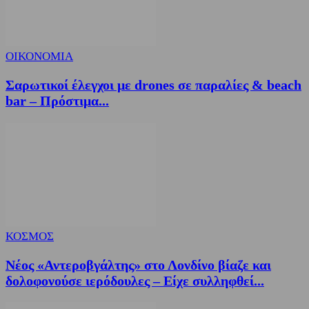
ΟΙΚΟΝΟΜΙΑ
Σαρωτικοί έλεγχοι με drones σε παραλίες & beach
bar – Πρόστιμα...
ΚΟΣΜΟΣ
Νέος «Αντεροβγάλτης» στο Λονδίνο βίαζε και
δολοφονούσε ιερόδουλες – Είχε συλληφθεί...