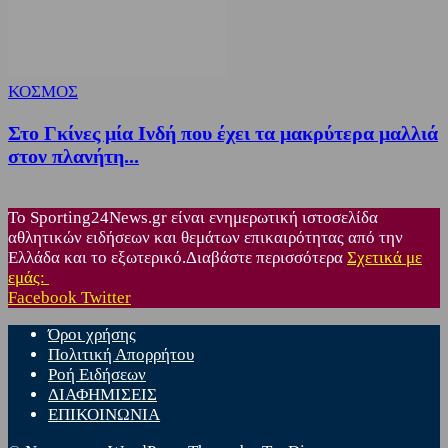
ΚΟΣΜΟΣ
Στο Γκίνες μία Ινδή που έχει τα μακρύτερα μαλλιά
στον πλανήτη...
Το Sporting24News.gr είναι ενημερωτική ιστοσελίδα
αθλητικών ειδήσεων και θεμάτων επικαιρότητας από την
Ελλάδα και το εξωτερικό.Διαβάστε περισσότερα
Σχετικά με
εμάς:
Facebook
Twitter
Όροι χρήσης
Πολιτική Απορρήτου
Ροή Ειδήσεων
ΔΙΑΦΗΜΙΣΕΙΣ
ΕΠΙΚΟΙΝΩΝΙΑ