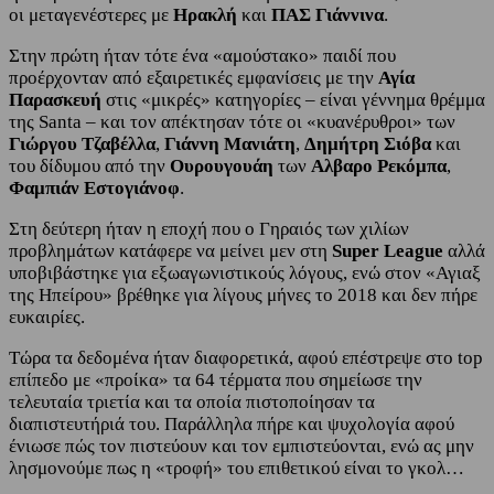
οι μεταγενέστερες με
Ηρακλή
και
ΠΑΣ Γιάννινα
.
Στην πρώτη ήταν τότε ένα «αμούστακο» παιδί που
προέρχονταν από εξαιρετικές εμφανίσεις με την
Αγία
Παρασκευή
στις «μικρές» κατηγορίες – είναι γέννημα θρέμμα
της Santa – και τον απέκτησαν τότε οι «κυανέρυθροι» των
Γιώργου Τζαβέλλα
,
Γιάννη Μανιάτη
,
Δημήτρη Σιόβα
και
του δίδυμου από την
Ουρουγουάη
των
Αλβαρο Ρεκόμπα
,
Φαμπιάν Εστογιάνοφ
.
Στη δεύτερη ήταν η εποχή που ο Γηραιός των χιλίων
προβλημάτων κατάφερε να μείνει μεν στη
Super League
αλλά
υποβιβάστηκε για εξωαγωνιστικούς λόγους, ενώ στον «Αγιαξ
της Ηπείρου» βρέθηκε για λίγους μήνες το 2018 και δεν πήρε
ευκαιρίες.
Τώρα τα δεδομένα ήταν διαφορετικά, αφού επέστρεψε στο top
επίπεδο με «προίκα» τα 64 τέρματα που σημείωσε την
τελευταία τριετία και τα οποία πιστοποίησαν τα
διαπιστευτήριά του. Παράλληλα πήρε και ψυχολογία αφού
ένιωσε πώς τον πιστεύουν και τον εμπιστεύονται, ενώ ας μην
λησμονούμε πως η «τροφή» του επιθετικού είναι το γκολ…