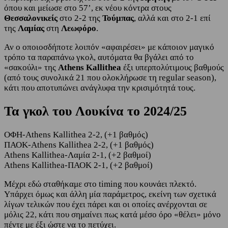
όπου και μείωσε στο 57’, εκ νέου κόντρα στους
Θεσσαλονικείς
στο 2-2 της
Τούμπας
, αλλά και στο 2-1 επί
της
Λαμίας
στη
Λεωφόρο
.
Αν ο οποιοσδήποτε λοιπόν «αφαιρέσει» με κάποιον μαγικό
τρόπο τα παραπάνω γκολ, αυτόματα θα βγάλει από το
«σακούλι» της
Athens Kallithea
έξι υπερπολύτιμους βαθμούς
(από τους συνολικά 21 που ολοκλήρωσε τη regular season),
κάτι που αποτυπώνει ανάγλυφα την κρισιμότητά τους.
Τα γκολ του Λουκίνα το 2024/25
ΟΦΗ-Athens Kallithea 2-2, (+1 βαθμός)
ΠΑΟΚ-Athens Kallithea 2-2, (+1 βαθμός)
Athens Kallithea-Λαμία 2-1, (+2 βαθμοί)
Athens Kallithea-ΠΑΟΚ 2-1, (+2 βαθμοί)
Μέχρι εδώ σταθήκαμε στο timing που κουνάει πλεκτό.
Υπάρχει όμως και άλλη μία παράμετρος, εκείνη των σχετικά
λίγων τελικών που έχει πάρει και οι οποίες ανέρχονται σε
μόλις 22, κάτι που σημαίνει πως κατά μέσο όρο «θέλει» μόνο
πέντε με έξι ώστε να το πετύχει.