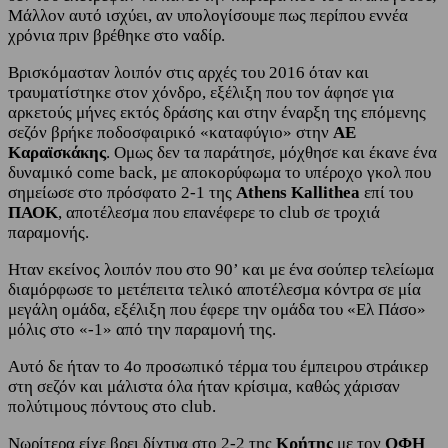
Μάλλον αυτό ισχύει, αν υπολογίσουμε πως περίπου εννέα
χρόνια πριν βρέθηκε στο ναδίρ.
Βρισκόμασταν λοιπόν στις αρχές του 2016 όταν και
τραυματίστηκε στον χόνδρο, εξέλιξη που τον άφησε για
αρκετούς μήνες εκτός δράσης και στην έναρξη της επόμενης
σεζόν βρήκε ποδοσφαιρικό «καταφύγιο» στην
ΑΕ
Καραϊσκάκης
. Ομως δεν τα παράτησε, μόχθησε και έκανε ένα
δυναμικό come back, με αποκορύφωμα το υπέροχο γκολ που
σημείωσε στο πρόσφατο 2-1 της
Athens Kallithea
επί του
ΠΑΟΚ
, αποτέλεσμα που επανέφερε το club σε τροχιά
παραμονής.
Ηταν εκείνος λοιπόν που στο 90’ και με ένα σούπερ τελείωμα
διαμόρφωσε το μετέπειτα τελικό αποτέλεσμα κόντρα σε μία
μεγάλη ομάδα, εξέλιξη που έφερε την ομάδα του «Ελ Πάσο»
μόλις στο «-1» από την παραμονή της.
Αυτό δε ήταν το 4ο προσωπικό τέρμα του έμπειρου στράικερ
στη σεζόν και μάλιστα όλα ήταν κρίσιμα, καθώς χάρισαν
πολύτιμους πόντους στο club.
Νωρίτερα είχε βρει δίχτυα στο 2-2 της
Κρήτης
με τον
ΟΦΗ