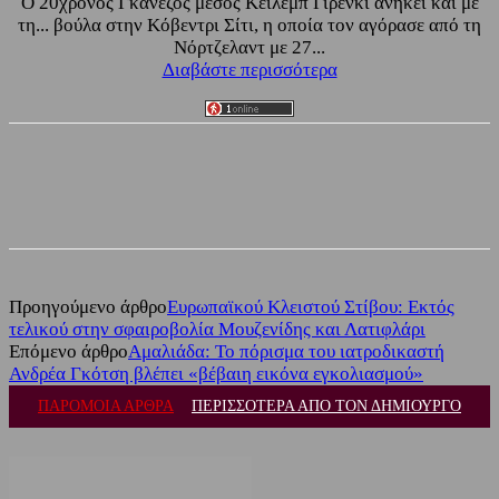
Ο 20χρονος Γκανέζος μέσος Κέιλεμπ Γιρένκι ανήκει και με
τη... βούλα στην Κόβεντρι Σίτι, η οποία τον αγόρασε από τη
Νόρτζελαντ με 27...
Διαβάστε περισσότερα
Facebook
Twitter
Προηγούμενο άρθρο
Eυρωπαϊκού Κλειστού Στίβου: Εκτός
τελικού στην σφαιροβολία Μουζενίδης και Λατιφλάρι
Επόμενο άρθρο
Αμαλιάδα: Το πόρισμα του ιατροδικαστή
Ανδρέα Γκότση βλέπει «βέβαιη εικόνα εγκολιασμού»
ΠΑΡΟΜΟΙΑ ΑΡΘΡΑ
ΠΕΡΙΣΣΟΤΕΡΑ ΑΠΟ ΤΟΝ ΔΗΜΙΟΥΡΓΟ