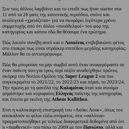
Συν τοις άλλοις λαμβάνει και το credit πως ήταν starter στα
11 από τα 26 ματς της κανονικής περιόδου, οπότε και
αναλογικά «χρειάζεται» για να σκοράρει λιγότερο χρόνο
συμμετοχής από ότι άλλοι «συνάδελφοί» του φορ της
κατηγορίας και κάπου εδώ θα θέσουμε ένα ερώτημα.
Πώς λοιπόν συνέβη αυτό και ο
Λουκίνας
επιβεβαιώνει φέτος
στο έπακρο πως είναι στράικερ επιπέδου μεγάλης κατηγορίας;
Μάλλον θα το αντιστρέψουμε.
Πώς θα μπορούσε να μην συμβεί αυτό όταν αναφερόμαστε σε
έναν παίκτη που για τρεις σερί σεζόν αναδείχθηκε πρώτος
σκόρερ του Νοτίου Ομίλου της
Super League 2
και πιο
συγκεκριμένα το 2021/22, το 2022/23 και πέρσι, το 2023/24.
Την πρώτη με τη φανέλα της
Καλαμάτας
όταν και συνάμα
ψηφίστηκε και κορυφαίος
Ελληνας
παίκτης της κατηγορίας
και έπειτα με εκείνη της
Athens Kallithea
.
Ετσι η καλοκαιρινή επιστροφή του «Λούκι Λουκ», όπως τον
αποκαλούν οι φίλοι ελέω ονόματος, στα «σαλόνια»
πραγματοποιήθηκε με τελείως διαφορετικά δεδομένα από ότι
η «παρθενική» του πίσω το 2009 με τον
Πανιώνιο
, αλλά και