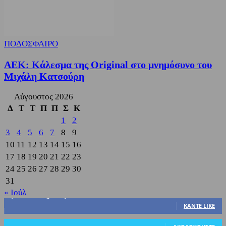
ΠΟΔΟΣΦΑΙΡΟ
ΑΕΚ: Κάλεσμα της Original στο μνημόσυνο του
Μιχάλη Κατσούρη
Αύγουστος 2026
Δ
Τ
Τ
Π
Π
Σ
Κ
1
2
3
4
5
6
7
8
9
10
11
12
13
14
15
16
17
18
19
20
21
22
23
24
25
26
27
28
29
30
31
« Ιούλ
3,822
Υποστηρικτές
ΚΆΝΤΕ LIKE
318
Ακόλουθοι