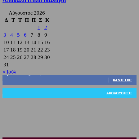
Αποκαλυπτικοί διάλογοι
Αύγουστος 2026
Δ
Τ
Τ
Π
Π
Σ
Κ
1
2
3
4
5
6
7
8
9
10
11
12
13
14
15
16
17
18
19
20
21
22
23
24
25
26
27
28
29
30
31
« Ιούλ
3,822
Υποστηρικτές
ΚΆΝΤΕ LIKE
318
Ακόλουθοι
ΑΚΟΛΟΥΘΉΣΤΕ