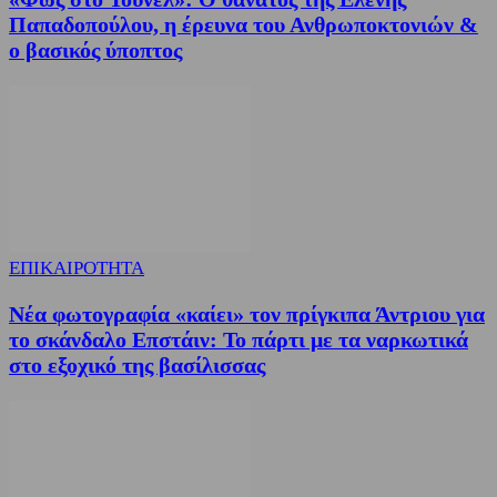
Παπαδοπούλου, η έρευνα του Ανθρωποκτονιών &
ο βασικός ύποπτος
ΕΠΙΚΑΙΡΟΤΗΤΑ
Νέα φωτογραφία «καίει» τον πρίγκιπα Άντριου για
το σκάνδαλο Επστάιν: Το πάρτι με τα ναρκωτικά
στο εξοχικό της βασίλισσας