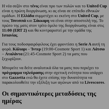
Η νέα σεζόν στο
τένις
είναι προ των πυλών και το
United Cup
είναι η πρώτη διοργάνωση, κι ας είναι σε επίπεδο εθνικών
ομάδων. Η
Ελλάδα
συμμετέχει κι εκείνη στο
United Cup
, με
τους
Τσιτσιπά
και
Σάκκαρη
να είναι στην αποστολή της. Το
πρώτο της ματς στον τρίτο όμιλο της διοργάνωσης είναι στις
11:00 (ERT 2)
και θα κοντραριστεί με την ομάδα της
Ισπανίας
.
Για τους ποδοσφαιρόφιλους έχει φροντίσει η
Serie A
αυτή τη
φορά.
Κάλιαρι
–
Ίντερ
(19:00-Cosmote Sport 1) και
Λάτσιο
–
Αταλάντα
(21:45-Cosmote Sport 2) τα ματς που
ξεχωρίζουν.
Μπορείτε να δείτε αναλυτικά όλα τα ματς που περιέχει το
πρόγραμμα τηλεόρασης
στην σχετική ενότητα που υπάρχει
στο
Gazzetta
ενώ θα έχετε επίσης την δυνατότητα να
παρακολουθείτε την εξέλιξη των αγώνων από τα
Livescores
.
Οι σημαντικότερες μεταδόσεις της
ημέρας