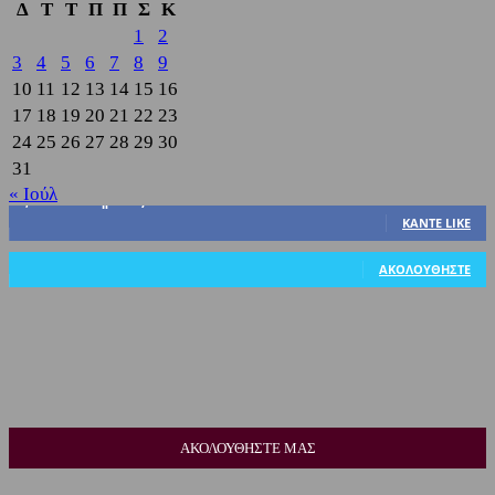
Δ
Τ
Τ
Π
Π
Σ
Κ
1
2
3
4
5
6
7
8
9
10
11
12
13
14
15
16
17
18
19
20
21
22
23
24
25
26
27
28
29
30
31
« Ιούλ
3,822
Υποστηρικτές
ΚΆΝΤΕ LIKE
318
Ακόλουθοι
ΑΚΟΛΟΥΘΉΣΤΕ
ΑΚΟΛΟΥΘΗΣΤΕ ΜΑΣ