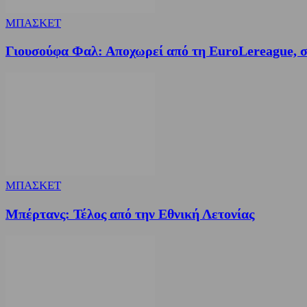
ΜΠΑΣΚΕΤ
Γιουσούφα Φαλ: Αποχωρεί από τη EuroLereague, συ
ΜΠΑΣΚΕΤ
Μπέρτανς: Τέλος από την Εθνική Λετονίας