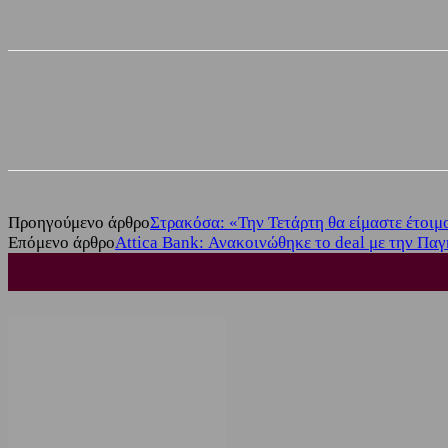
Share
Facebook
Twitter
Προηγούμενο άρθρο
Στρακόσα: «Την Τετάρτη θα είμαστε έτοιμο
Επόμενο άρθρο
Attica Bank: Ανακοινώθηκε το deal με την Παγ