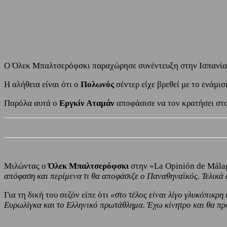
Share
Facebook
Twitter
Ο Όλεκ Μπαλτσερόφσκι παραχώρησε συνέντευξη στην Ισπανία 
Η αλήθεια είναι ότι ο
Πολωνός
σέντερ είχε βρεθεί με το ενάμι
Παρόλα αυτά ο
Εργκίν Αταμάν
αποφάσισε να τον κρατήσει στο
Μιλώντας ο
Όλεκ Μπαλτσερόφσκι
στην «La Opinión de Málag
απόφαση και περίμενα τι θα αποφάσιζε ο Παναθηναϊκός. Τελικά 
Για τη δική του σεζόν είπε ότι
«στο τέλος είναι λίγο γλυκόπικρη
Ευρωλίγκα και το Ελληνικό πρωτάθλημα. Έχω κίνητρο και θα π