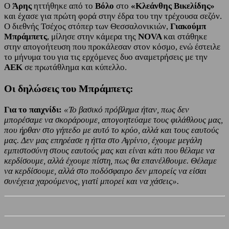
Ο
Άρης
ηττήθηκε από το
Βόλο
στο
«Κλεάνθης Βικελίδης»
και έχασε για πρώτη φορά στην έδρα του την τρέχουσα σεζόν.
Ο διεθνής Τσέχος στόπερ των Θεσσαλονικιών,
Γιακούμπ
Μπράμπετς
, μίλησε στην κάμερα της
NOVA
και στάθηκε
στην απογοήτευση που προκάλεσαν στον κόσμο, ενώ έστειλε
το μήνυμα του για τις ερχόμενες δυο αναμετρήσεις με την
ΑΕΚ
σε πρωτάθλημα και κύπελλο.
Οι δηλώσεις του Μπράμπετς:
Για το παιχνίδι:
«Το βασικό πρόβλημα ήταν, πως δεν
μπορέσαμε να σκοράρουμε, απογοητεύαμε τους φιλάθλους μας,
που ήρθαν στο γήπεδο με αυτό το κρύο, αλλά και τους εαυτούς
μας. Δεν μας επηρέασε η ήττα στο Αγρίνιο, έχουμε μεγάλη
εμπιστοσύνη στους εαυτούς μας και είναι κάτι που θέλαμε να
κερδίσουμε, αλλά έχουμε πίστη, πως θα επανέλθουμε. Θέλαμε
να κερδίσουμε, αλλά στο ποδόσφαιρο δεν μπορείς να είσαι
συνέχεια χαρούμενος, γιατί μπορεί και να χάσεις».