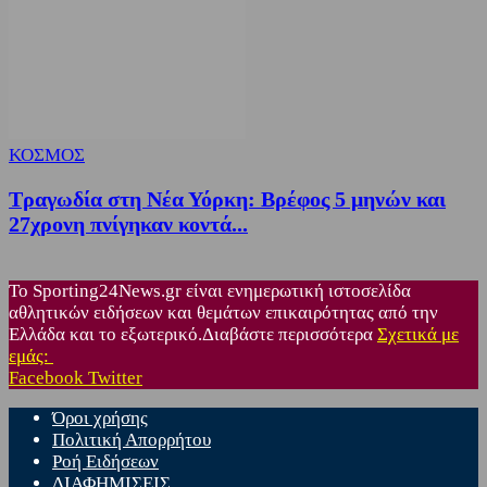
ΚΟΣΜΟΣ
Τραγωδία στη Νέα Υόρκη: Βρέφος 5 μηνών και
27χρονη πνίγηκαν κοντά...
Το Sporting24News.gr είναι ενημερωτική ιστοσελίδα
αθλητικών ειδήσεων και θεμάτων επικαιρότητας από την
Ελλάδα και το εξωτερικό.Διαβάστε περισσότερα
Σχετικά με
εμάς:
Facebook
Twitter
Όροι χρήσης
Πολιτική Απορρήτου
Ροή Ειδήσεων
ΔΙΑΦΗΜΙΣΕΙΣ