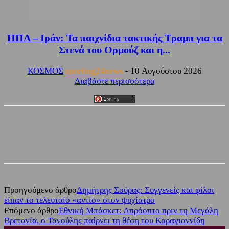
ΗΠΑ – Ιράν: Τα παιχνίδια τακτικής Τραμπ για τα
Στενά του Ορμούζ και η...
ΚΟΣΜΟΣ
sporting24news
-
10 Αυγούστου 2026
Διαβάστε περισσότερα
Facebook
Twitter
Προηγούμενο άρθρο
Δημήτρης Σούρας: Συγγενείς και φίλοι
είπαν το τελευταίο «αντίο» στον ψυχίατρο
Επόμενο άρθρο
Εθνική Μπάσκετ: Απρόοπτο πριν τη Μεγάλη
Βρετανία, ο Τανούλης παίρνει τη θέση του Καραγιαννίδη