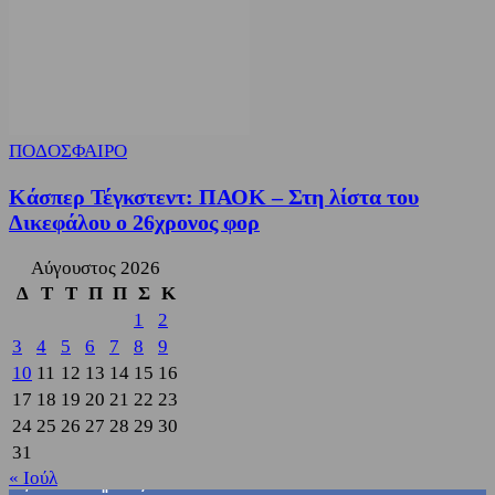
ΠΟΔΟΣΦΑΙΡΟ
Κάσπερ Τέγκστεντ: ΠΑΟΚ – Στη λίστα του
Δικεφάλου ο 26χρονος φορ
Αύγουστος 2026
Δ
Τ
Τ
Π
Π
Σ
Κ
1
2
3
4
5
6
7
8
9
10
11
12
13
14
15
16
17
18
19
20
21
22
23
24
25
26
27
28
29
30
31
« Ιούλ
3,822
Υποστηρικτές