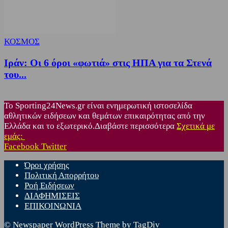
ΚΟΣΜΟΣ
Ιράν: Οι 6 όροι «φωτιά» στις ΗΠΑ για τα Στενά
του...
Το Sporting24News.gr είναι ενημερωτική ιστοσελίδα
αθλητικών ειδήσεων και θεμάτων επικαιρότητας από την
Ελλάδα και το εξωτερικό.Διαβάστε περισσότερα
Σχετικά με
εμάς:
Facebook
Twitter
Όροι χρήσης
Πολιτική Απορρήτου
Ροή Ειδήσεων
ΔΙΑΦΗΜΙΣΕΙΣ
ΕΠΙΚΟΙΝΩΝΙΑ
© Newspaper WordPress Theme by TagDiv