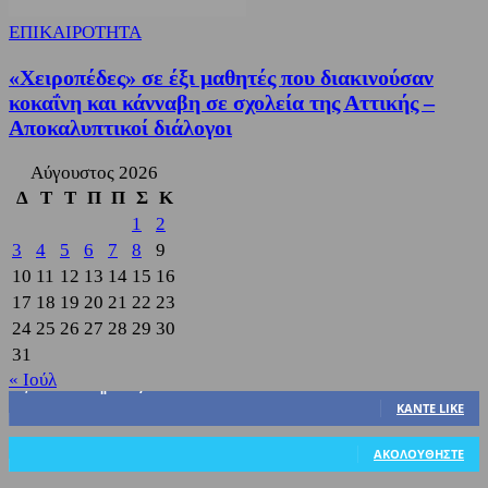
ΕΠΙΚΑΙΡΟΤΗΤΑ
«Χειροπέδες» σε έξι μαθητές που διακινούσαν
κοκαΐνη και κάνναβη σε σχολεία της Αττικής –
Αποκαλυπτικοί διάλογοι
Αύγουστος 2026
Δ
Τ
Τ
Π
Π
Σ
Κ
1
2
3
4
5
6
7
8
9
10
11
12
13
14
15
16
17
18
19
20
21
22
23
24
25
26
27
28
29
30
31
« Ιούλ
3,822
Υποστηρικτές
ΚΆΝΤΕ LIKE
318
Ακόλουθοι
ΑΚΟΛΟΥΘΉΣΤΕ