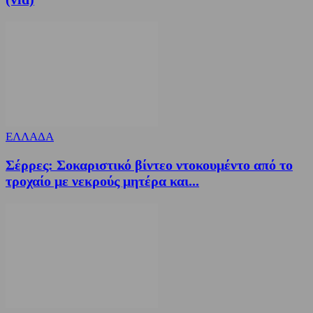
ΕΛΛΑΔΑ
Σέρρες: Σοκαριστικό βίντεο ντοκουμέντο από το
τροχαίο με νεκρούς μητέρα και...