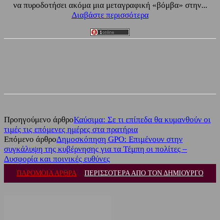
να πυροδοτήσει ακόμα μια μεταγραφική «βόμβα» στην...
Διαβάστε περισσότερα
Facebook
Twitter
Προηγούμενο άρθρο
Καύσιμα: Σε τι επίπεδα θα κυμανθούν οι
τιμές τις επόμενες ημέρες στα πρατήρια
Επόμενο άρθρο
Δημοσκόπηση GPO: Επιμένουν στην
συγκάλυψη της κυβέρνησης για τα Τέμπη οι πολίτες –
Δυσφορία και ποινικές ευθύνες
ΠΑΡΟΜΟΙΑ ΑΡΘΡΑ
ΠΕΡΙΣΣΟΤΕΡΑ ΑΠΟ ΤΟΝ ΔΗΜΙΟΥΡΓΟ