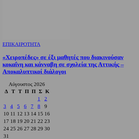
ΕΠΙΚΑΙΡΟΤΗΤΑ
«Χειροπέδες» σε έξι μαθητές που διακινούσαν
κοκαΐνη και κάνναβη σε σχολεία της Αττικής –
Αποκαλυπτικοί διάλογοι
Αύγουστος 2026
Δ
Τ
Τ
Π
Π
Σ
Κ
1
2
3
4
5
6
7
8
9
10
11
12
13
14
15
16
17
18
19
20
21
22
23
24
25
26
27
28
29
30
31