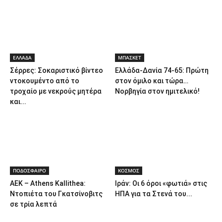
ΕΛΛΑΔΑ
ΜΠΑΣΚΕΤ
Σέρρες: Σοκαριστικό βίντεο
Ελλάδα-Δανία 74-65: Πρώτη
ντοκουμέντο από το
στον όμιλο και τώρα…
τροχαίο με νεκρούς μητέρα
Νορβηγία στον ημιτελικό!
και...
ΠΟΔΟΣΦΑΙΡΟ
ΚΟΣΜΟΣ
ΑΕΚ – Athens Kallithea:
Ιράν: Οι 6 όροι «φωτιά» στις
Ντοπιέτα του Γκατσίνοβιτς
ΗΠΑ για τα Στενά του...
σε τρία λεπτά