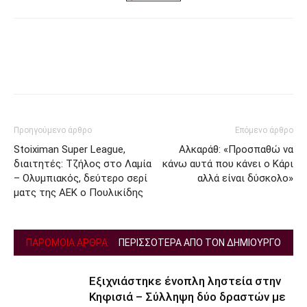
Facebook
Twitter
Προηγούμενο άρθρο
Επόμενο άρθρο
Stoiximan Super League,
Αλκαράθ: «Προσπαθώ να
διαιτητές: Τζήλος στο Λαμία
κάνω αυτά που κάνει ο Κάρι
– Ολυμπιακός, δεύτερο σερί
αλλά είναι δύσκολο»
ματς της ΑΕΚ ο Πουλικίδης
ΠΑΡΟΜΟΙΑ ΑΡΘΡΑ
ΠΕΡΙΣΣΟΤΕΡΑ ΑΠΟ ΤΟΝ ΔΗΜΙΟΥΡΓΟ
Εξιχνιάστηκε ένοπλη ληστεία στην
Κηφισιά – Σύλληψη δύο δραστών με