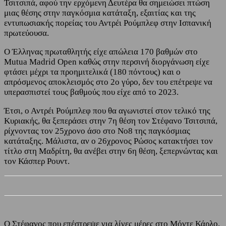
Τσιτσιπά, αφού την ερχόμενη Δευτέρα θα σημειώσει πτώση
μιας θέσης στην παγκόσμια κατάταξη, εξαιτίας και της
εντυπωσιακής πορείας του Αντρέι Ρούμπλεφ στην Ισπανική
πρωτεύουσα.
Ο Έλληνας πρωταθλητής είχε απώλεια 170 βαθμών στο
Mutua Madrid Open καθώς στην περσινή διοργάνωση είχε
φτάσει μέχρι τα προημιτελικά (180 πόντους) και ο
απρόσμενος αποκλεισμός στο 2ο γύρο, δεν του επέτρεψε να
υπερασπιστεί τους βαθμούς που είχε από το 2023.
Έτσι, ο Αντρέι Ρούμπλεφ που θα αγωνιστεί στον τελικό της
Κυριακής, θα ξεπεράσει στην 7η θέση τον Στέφανο Τσιτσιπά,
ρίχνοντας τον 25χρονο άσο στο Νο8 της παγκόσμιας
κατάταξης. Μάλιστα, αν ο 26χρονος Ρώσος κατακτήσει τον
τίτλο στη Μαδρίτη, θα ανέβει στην 6η θέση, ξεπερνώντας και
τον Κάσπερ Ρουντ.
Ο Στέφανος που επέστρεψε για λίγες μέρες στο Μόντε Κάρλο,