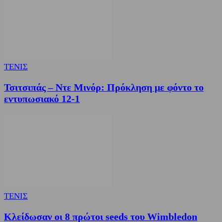
ΤΕΝΙΣ
Τσιτσιπάς – Ντε Μινόρ: Πρόκληση με φόντο το
εντυπωσιακό 12-1
ΤΕΝΙΣ
Κλείδωσαν οι 8 πρώτοι seeds του Wimbledon