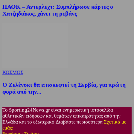
ΠΑΟΚ – Άντερλεχτ: Συμπλήρωσε κάρτες ο
Χατζηδιάκος, χάνει τη ρεβάνς
ΚΟΣΜΟΣ
Ο Ζελένσκι θα επισκεφτεί τη Σερβία, για πρώτη
φορά από την...
Το Sporting24News.gr είναι ενημερωτική ιστοσελίδα
αθλητικών ειδήσεων και θεμάτων επικαιρότητας από την
Ελλάδα και το εξωτερικό.Διαβάστε περισσότερα
Σχετικά με
εμάς:
Facebook
Twitter