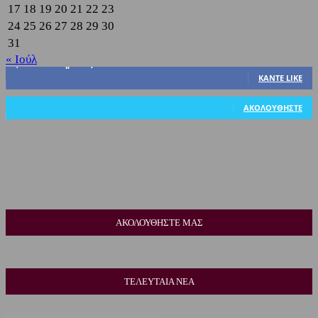
17
18
19
20
21
22
23
24
25
26
27
28
29
30
31
« Ιούλ
3,822
Υποστηρικτές
ΚΆΝΤΕ LIKE
318
Ακόλουθοι
ΑΚΟΛΟΥΘΉΣΤΕ
ΑΚΟΛΟΥΘΗΣΤΕ ΜΑΣ
ΤΕΛΕΥΤΑΙΑ ΝΕΑ