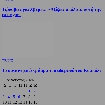
Τζόκοβιτς για Ζβέρεφ: «Αξίζεις απόλυτα αυτή την
επιτυχία»
ΤΕΝΙΣ
Το συγκινητικό γράμμα του αδερφού του Κομπόλι
Αύγουστος 2026
Δ
Τ
Τ
Π
Π
Σ
Κ
1
2
3
4
5
6
7
8
9
10
11
12
13
14
15
16