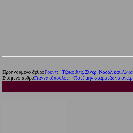
Share
Facebook
Twitter
Προηγούμενο άρθρο
Ρουντ: “Τζόκοβιτς, Σίνερ, Ναδάλ και Αλκα
Επόμενο άρθρο
Γιαννακόπουλος: «Ποτέ μην σταματάς να ονειρ