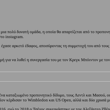
μια πολύ δυνατή ομάδα, η οποία θα απαρτίζεται από το προπον
το instagram.
 έχασε αρκετό έδαφος, αποσύροντας τη συμμετοχή του από τους
ή για να λυθεί η συνεργασία του με τον Κρεγκ Μπόιντον με τον
να καταξιωμένο προπονητικό δίδυμο, τους Λεντλ και Μασού, οι
οίον κέρδισαν το Wimbledon και US Open, αλλά και δύο χρυσά 
16, ενώ το 2018 ο Τσέχος συνεργάστηκε με τον Αλεξάντερ Ζβέρε