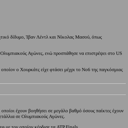
ητικό δίδυμο, Ίβαν Λέντλ και Νίκολας Μασού, όπως
 Ολυμπιακούς Αγώνες, ενώ προσπάθησε να επιστρέψει στο US
 οποίον ο Χουρκάτς είχε φτάσει μέχρι το Νο6 της παγκόσμιας
 οποίοι έχουν βοηθήσει σε μεγάλο βαθμό όσους παίκτες έχουν
μετάλλια σε Ολυμπιακούς Αγώνες.
φ με τον οποίον κέρδισε τα ATP Finals.