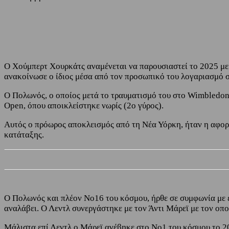
Share
Facebook
Twitter
Ο Χούμπερτ Χουρκάτς αναμένεται να παρουσιαστεί το 2025 με 
ανακοίνωσε ο ίδιος μέσα από τον προσωπικό του λογαριασμό σ
Ο Πολωνός, ο οποίος μετά το τραυματισμό του στο Wimbledon
Open, όπου αποικλείστηκε νωρίς (2ο γύρος).
Αυτός ο πρόωρος αποκλεισμός από τη Νέα Υόρκη, ήταν η αφορμ
κατάταξης.
Ο Πολωνός και πλέον Νο16 του κόσμου, ήρθε σε συμφωνία με έ
αναλάβει. Ο Λεντλ συνεργάστηκε με τον Άντι Μάρεϊ με τον οπ
Μάλιστα επί Λεντλ ο Μάρεϊ ανέβηκε στο Νο1 του κόσμου το 20