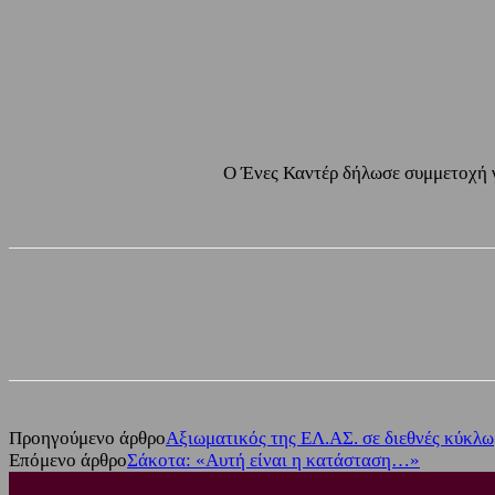
Ο Ένες Καντέρ δήλωσε συμμετοχή γι
Share
Facebook
Twitter
Προηγούμενο άρθρο
Αξιωματικός της ΕΛ.ΑΣ. σε διεθνές κύκλ
Επόμενο άρθρο
Σάκοτα: «Αυτή είναι η κατάσταση…»