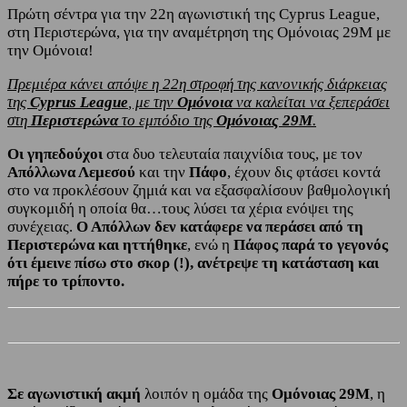
Πρώτη σέντρα για την 22η αγωνιστική της Cyprus League,
στη Περιστερώνα, για την αναμέτρηση της Ομόνοιας 29Μ με
την Ομόνοια!
Πρεμιέρα κάνει απόψε η 22η στροφή της κανονικής διάρκειας
της
Cyprus League
, με την
Ομόνοια
να καλείται να ξεπεράσει
στη
Περιστερώνα
το εμπόδιο της
Ομόνοιας 29Μ
.
Οι γηπεδούχοι
στα δυο τελευταία παιχνίδια τους, με τον
Απόλλωνα Λεμεσού
και την
Πάφο
, έχουν δις φτάσει κοντά
στο να προκλέσουν ζημιά και να εξασφαλίσουν βαθμολογική
συγκομιδή η οποία θα…τους λύσει τα χέρια ενόψει της
συνέχειας.
Ο Απόλλων δεν κατάφερε να περάσει από τη
Περιστερώνα και ηττήθηκε
, ενώ η
Πάφος παρά το γεγονός
ότι έμεινε πίσω στο σκορ (!), ανέτρεψε τη κατάσταση και
πήρε το τρίποντο.
Σε αγωνιστική ακμή
λοιπόν η ομάδα της
Ομόνοιας 29Μ
, η