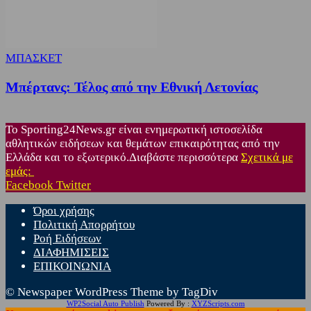
ΜΠΑΣΚΕΤ
Μπέρτανς: Τέλος από την Εθνική Λετονίας
Το Sporting24News.gr είναι ενημερωτική ιστοσελίδα
αθλητικών ειδήσεων και θεμάτων επικαιρότητας από την
Ελλάδα και το εξωτερικό.Διαβάστε περισσότερα
Σχετικά με
εμάς:
Facebook
Twitter
Όροι χρήσης
Πολιτική Απορρήτου
Ροή Ειδήσεων
ΔΙΑΦΗΜΙΣΕΙΣ
ΕΠΙΚΟΙΝΩΝΙΑ
© Newspaper WordPress Theme by TagDiv
WP2Social Auto Publish
Powered By :
XYZScripts.com