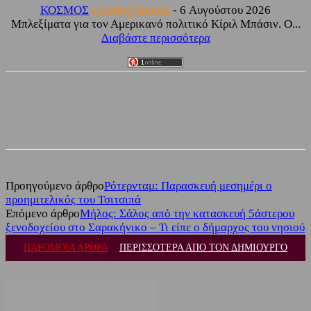
ΚΟΣΜΟΣ
sporting24news
-
6 Αυγούστου 2026
Μπλεξίματα για τον Αμερικανό πολιτικό Κίριλ Μπάσιν. Ο...
Διαβάστε περισσότερα
Facebook
Twitter
Προηγούμενο άρθρο
Ρότερνταμ: Παρασκευή μεσημέρι ο
προημιτελικός του Τσιτσιπά
Επόμενο άρθρο
Μήλος: Σάλος από την κατασκευή 5άστερου
ξενοδοχείου στο Σαρακήνικο – Τι είπε ο δήμαρχος του νησιού
ΠΑΡΟΜΟΙΑ ΑΡΘΡΑ
ΠΕΡΙΣΣΟΤΕΡΑ ΑΠΟ ΤΟΝ ΔΗΜΙΟΥΡΓΟ