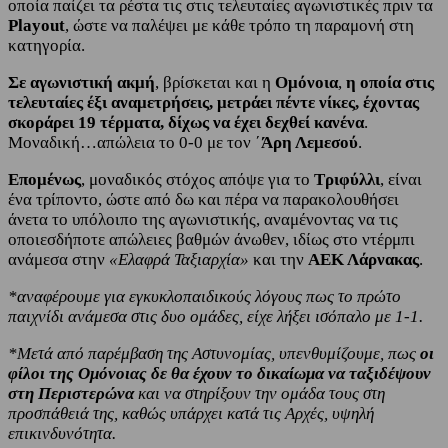
οποία παίζει τα ρέστα τις στις τελευταίες αγωνιστικές πριν τα
Playout
, ώστε να παλέψει με κάθε τρόπο τη παραμονή στη
κατηγορία.
Σε αγωνιστική ακμή
, βρίσκεται και η
Ομόνοια
,
η οποία στις
τελευταίες έξι αναμετρήσεις, μετράει πέντε νίκες, έχοντας
σκοράρει 19 τέρματα, δίχως να έχει δεχθεί κανένα
.
Μοναδική…απώλεια το 0-0 με τον ΄
Άρη Λεμεσού
.
Επομένως
, μοναδικός στόχος απόψε για το
Τριφύλλι
, είναι
ένα τρίποντο, ώστε από δω και πέρα να παρακολουθήσει
άνετα το υπόλοιπο της αγωνιστικής, αναμένοντας να τις
οποιεσδήποτε απώλειες βαθμών άνωθεν, ιδίως στο ντέρμπι
ανάμεσα στην
«Ελαφρά Ταξιαρχία»
και την
ΑΕΚ Λάρνακας
.
*αναφέρουμε για εγκυκλοπαιδικούς λόγους πως το πρώτο
παιχνίδι ανάμεσα στις δυο ομάδες, είχε λήξει ισόπαλο με 1-1.
*Μετά από παρέμβαση της Αστυνομίας, υπενθυμίζουμε, πως
οι
φίλοι της Ομόνοιας δε θα έχουν το δικαίωμα να ταξιδέψουν
στη Περιστερώνα
και να στηρίξουν την ομάδα τους στη
προσπάθειά της, καθώς υπάρχει κατά τις Αρχές, υψηλή
επικινδυνότητα.