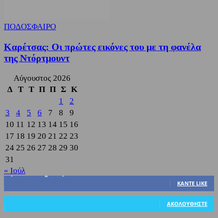
ΠΟΔΟΣΦΑΙΡΟ
Καρέτσας: Οι πρώτες εικόνες του με τη φανέλα
της Ντόρτμουντ
Αύγουστος 2026
Δ
Τ
Τ
Π
Π
Σ
Κ
1
2
3
4
5
6
7
8
9
10
11
12
13
14
15
16
17
18
19
20
21
22
23
24
25
26
27
28
29
30
31
« Ιούλ
3,822
Υποστηρικτές
ΚΆΝΤΕ LIKE
318
Ακόλουθοι
ΑΚΟΛΟΥΘΉΣΤΕ