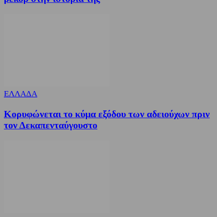
ΕΛΛΑΔΑ
Κορυφώνεται το κύμα εξόδου των αδειούχων πριν
τον Δεκαπενταύγουστο