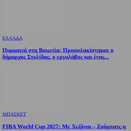
ΕΛΛΑΔΑ
Πυρκαγιά στη Βοιωτία: Προφυλακίστηκαν ο
δήμαρχος Στυλίδας, ο εργολάβος και ένας...
ΜΠΑΣΚΕΤ
FIBA World Cup 2027: Με Χεζόνια – Ζούμπατς η