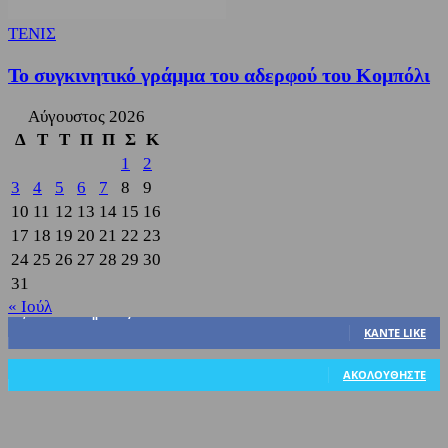
ΤΕΝΙΣ
Το συγκινητικό γράμμα του αδερφού του Κομπόλι
Αύγουστος 2026
Δ
Τ
Τ
Π
Π
Σ
Κ
1
2
3
4
5
6
7
8
9
10
11
12
13
14
15
16
17
18
19
20
21
22
23
24
25
26
27
28
29
30
31
« Ιούλ
3,822
Υποστηρικτές
ΚΆΝΤΕ LIKE
318
Ακόλουθοι
ΑΚΟΛΟΥΘΉΣΤΕ