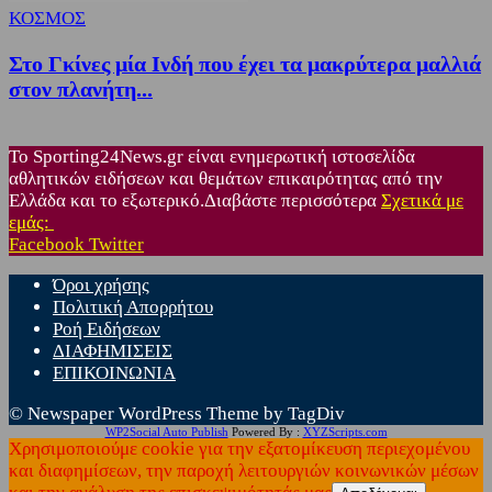
ΚΟΣΜΟΣ
Στο Γκίνες μία Ινδή που έχει τα μακρύτερα μαλλιά
στον πλανήτη...
Το Sporting24News.gr είναι ενημερωτική ιστοσελίδα
αθλητικών ειδήσεων και θεμάτων επικαιρότητας από την
Ελλάδα και το εξωτερικό.Διαβάστε περισσότερα
Σχετικά με
εμάς:
Facebook
Twitter
Όροι χρήσης
Πολιτική Απορρήτου
Ροή Ειδήσεων
ΔΙΑΦΗΜΙΣΕΙΣ
ΕΠΙΚΟΙΝΩΝΙΑ
© Newspaper WordPress Theme by TagDiv
WP2Social Auto Publish
Powered By :
XYZScripts.com
Χρησιμοποιούμε cookie για την εξατομίκευση περιεχομένου
και διαφημίσεων, την παροχή λειτουργιών κοινωνικών μέσων