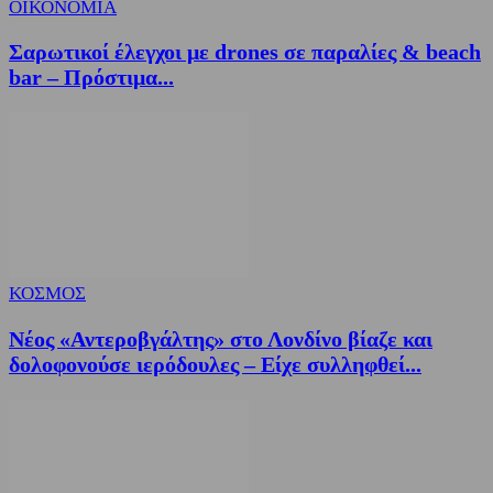
ΟΙΚΟΝΟΜΙΑ
Σαρωτικοί έλεγχοι με drones σε παραλίες & beach
bar – Πρόστιμα...
ΚΟΣΜΟΣ
Νέος «Αντεροβγάλτης» στο Λονδίνο βίαζε και
δολοφονούσε ιερόδουλες – Είχε συλληφθεί...