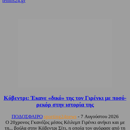
tennis24.gr
Κόβεντρι: Έκανε «δικό» της τον Γιρένκι με ποσό-
ρεκόρ στην ιστορία της
ΠΟΔΟΣΦΑΙΡΟ
sporting24news
-
7 Αυγούστου 2026
Ο 20χρονος Γκανέζος μέσος Κέιλεμπ Γιρένκι ανήκει και με
τη... βούλα στην Κόβεντρι Σίτι, η οποία τον αγόρασε από τη