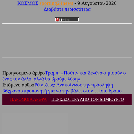
ΚΟΣΜΟΣ
sporting24news
-
9 Αυγούστου 2026
Διαβάστε περισσότερα
Facebook
Twitter
Προηγούμενο άρθρο
Τραμπ: «Πούτιν και Ζελένσκι μισούν ο
ένας τον άλλο, αλλά θα βρούμε λύση»
Επόμενο άρθρο
Ρέιντζερς: Ανακοίνωσε την πρόσληψη
36χρονου προπονητή για να την βάλει στον… ίσιο δρόμο
ΠΑΡΟΜΟΙΑ ΑΡΘΡΑ
ΠΕΡΙΣΣΟΤΕΡΑ ΑΠΟ ΤΟΝ ΔΗΜΙΟΥΡΓΟ