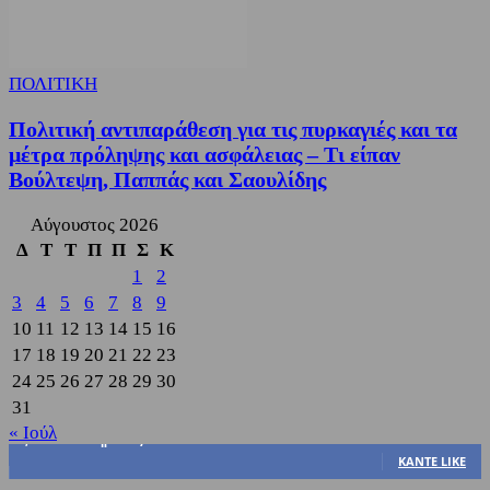
ΠΟΛΙΤΙΚΗ
Πολιτική αντιπαράθεση για τις πυρκαγιές και τα
μέτρα πρόληψης και ασφάλειας – Τι είπαν
Βούλτεψη, Παππάς και Σαουλίδης
Αύγουστος 2026
Δ
Τ
Τ
Π
Π
Σ
Κ
1
2
3
4
5
6
7
8
9
10
11
12
13
14
15
16
17
18
19
20
21
22
23
24
25
26
27
28
29
30
31
« Ιούλ
3,822
Υποστηρικτές
ΚΆΝΤΕ LIKE
318
Ακόλουθοι