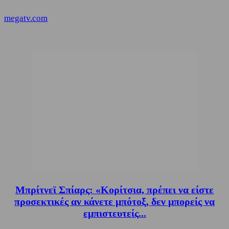
megatv.com
Μπρίτνεϊ Σπίαρς: «Κορίτσια, πρέπει να είστε
προσεκτικές αν κάνετε μπότοξ, δεν μπορείς να
εμπιστευτείς...