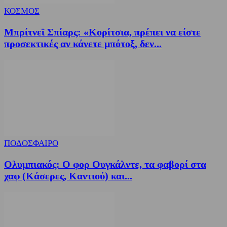
ΚΟΣΜΟΣ
Μπρίτνεϊ Σπίαρς: «Κορίτσια, πρέπει να είστε
προσεκτικές αν κάνετε μπότοξ, δεν...
ΠΟΔΟΣΦΑΙΡΟ
Ολυμπιακός: Ο φορ Ουγκάλντε, τα φαβορί στα
χαφ (Κάσερες, Καντιού) και...