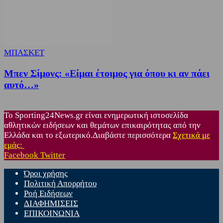
ΜΠΑΣΚΕΤ
Μπεν Σίμονς: «Είμαι έτοιμος για όπου κι αν πάει
αυτό…»
Το Sporting24News.gr είναι ενημερωτική ιστοσελίδα
αθλητικών ειδήσεων και θεμάτων επικαιρότητας από την
Ελλάδα και το εξωτερικό.Διαβάστε περισσότερα
Σχετικά με
εμάς:
Facebook
Twitter
Όροι χρήσης
Πολιτική Απορρήτου
Ροή Ειδήσεων
ΔΙΑΦΗΜΙΣΕΙΣ
ΕΠΙΚΟΙΝΩΝΙΑ