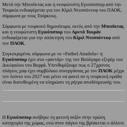
Μετά την Μπεσίκτας και η νεοφώτιστη Εγιούπσπορ από την
Τουρκία ενδιαφέρεται για τον Κίριλ Ντεσπόντοφ του ΠΑΟΚ,
σύμφωνα με τους Τούρκους.
Σύμφωνα με τουρκικό δημοσίευμα, εκτός από την
Μπεσίκτας
και η νεοφώτιστη
Εγιούπσπορ
του
Αρντά Τουράν
ενδιαφέρεται για την απόκτηση του
Κίριλ Ντεσπόντοφ
από
τον
ΠΑΟΚ
.
Συγκεκριμένα, σύμφωνα με το «Futbol Anadolu» η
Εγιούπσπορ
έχει στα «ραντάρ» της τον Βούλγαρο εξτρέμ του
Δικέφαλου του Βορρά. Υπενθυμίζουμε πως ο 27χρονος
πλάγιος χαφ
έχει συμβόλαιο συνεργάσιας με τον
ΠΑΟΚ
μέχρι
τον Ιούνιο του 2027 και μένει να φανεί αν η τουρκική ομάδα
είναι διατεθειμένη να πληρώσει τη ρήτρα αποδέσμευσής του.
Η
Εγιούπσπορ
ανέβηκε τη φετινή σεζόν στην πρώτη
κατηγορία της χώρας, ενώ στον πάγκο της βρίσκεται ο άλλοτε