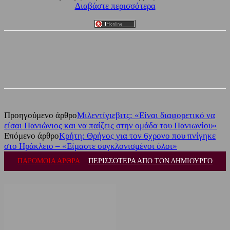
Διαβάστε περισσότερα
Facebook
Twitter
Προηγούμενο άρθρο
Μιλεντίγιεβιτς: «Είναι διαφορετικό να
είσαι Πανιώνιος και να παίζεις στην ομάδα του Πανιωνίου»
Επόμενο άρθρο
Κρήτη: Θρήνος για τον 6χρονο που πνίγηκε
στο Ηράκλειο – «Είμαστε συγκλονισμένοι όλοι»
ΠΑΡΟΜΟΙΑ ΑΡΘΡΑ
ΠΕΡΙΣΣΟΤΕΡΑ ΑΠΟ ΤΟΝ ΔΗΜΙΟΥΡΓΟ