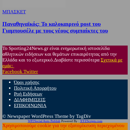
ΜΠΑΣΚΕΤ
Παναθηναϊκός: Το καλοκαιρινό post του
Γιαμπουσέλε με τους νέους συμπαίκτες του
Το Sporting24News.gr είναι ενημερωτική ιστοσελίδα
αθλητικών ειδήσεων και θεμάτων επικαιρότητας από την
Ελλάδα και το εξωτερικό.Διαβάστε περισσότερα
Σχετικά με
εμάς:
Facebook
Twitter
Όροι χρήσης
Πολιτική Απορρήτου
Ροή Ειδήσεων
ΔΙΑΦΗΜΙΣΕΙΣ
ΕΠΙΚΟΙΝΩΝΙΑ
© Newspaper WordPress Theme by TagDiv
WP2Social Auto Publish
Powered By :
XYZScripts.com
Χρησιμοποιούμε cookie για την εξατομίκευση περιεχομένου