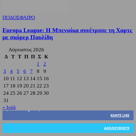
ΠΟΔΟΣΦΑΙΡΟ
Europa League: Η Μπενφίκα συνέτριψε τη Χαρτς
με σκόρερ Παυλίδη
Αύγουστος 2026
Δ
Τ
Τ
Π
Π
Σ
Κ
1
2
3
4
5
6
7
8
9
10
11
12
13
14
15
16
17
18
19
20
21
22
23
24
25
26
27
28
29
30
31
« Ιούλ
3,822
Υποστηρικτές
ΚΆΝΤΕ LIKE
318
Ακόλουθοι
ΑΚΟΛΟΥΘΉΣΤΕ