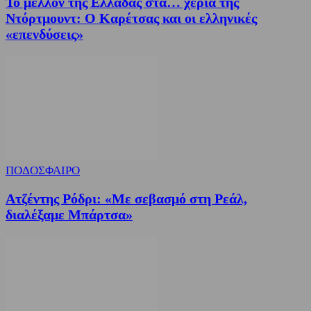
Το μέλλον της Ελλάδας στα… χέρια της
Ντόρτμουντ: Ο Καρέτσας και οι ελληνικές
«επενδύσεις»
ΠΟΔΟΣΦΑΙΡΟ
Ατζέντης Ρόδρι: «Με σεβασμό στη Ρεάλ,
διαλέξαμε Μπάρτσα»