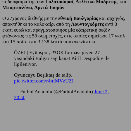
ποδοσφαιριστής των
Γαλατάσαραϊ
,
Ατλέτικο Μαδρίτης
, και
Μπαρτσελόνα
,
Αρντά Τουράν
.
Ο 27χρονος διεθνής με την
εθνική Βουλγαρίας
και αρχηγός,
αποκτήθηκε το καλοκαίρι από τη
Λουντογκόρετς
αντί 3
εκατ. ευρώ και πραγματοποίησε μία εξαιρετική σεζόν
φτάνοντας τις 58 συμμετοχές, στις οποίες σημείωσε 17 γκολ
και 15 ασίστ στα 3.138 λεπτά που αγωνίστηκε.
ÖZEL | Eyüpspor, PAOK forması giyen 27
yaşındaki Bulgar sağ kanat Kiril Despodov ile
ilgileniyor.
Oyuncuyu Beşiktaş da talip.
pic.twitter.com/r4nfMVzU2I
— Futbol Anadolu (@FutbolAnadolu)
June 2,
2024